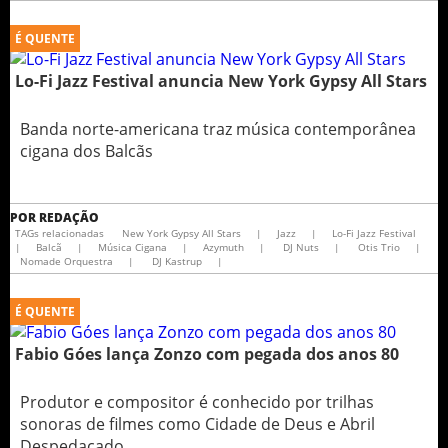
É QUENTE
Lo-Fi Jazz Festival anuncia New York Gypsy All Stars
Banda norte-americana traz música contemporânea
cigana dos Balcãs
POR
REDAÇÃO
TAGs relacionadas
New York Gypsy All Stars
|
Jazz
|
Lo-Fi Jazz Festival
|
Balcã
|
Música Cigana
|
Azymuth
|
DJ Nuts
|
Otis Trio
|
Nomade Orquestra
|
DJ Kastrup
|
É QUENTE
Fabio Góes lança Zonzo com pegada dos anos 80
Produtor e compositor é conhecido por trilhas
sonoras de filmes como Cidade de Deus e Abril
Despedaçado