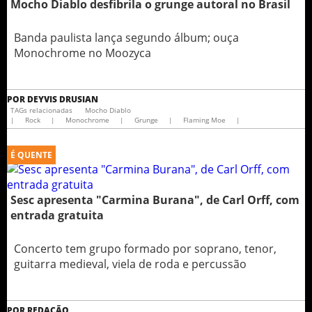
Mocho Diablo desfibrila o grunge autoral no Brasil
Banda paulista lança segundo álbum; ouça
Monochrome no Moozyca
POR
DEYVIS DRUSIAN
TAGs relacionadas
Mocho Diablo
|
Rock
|
Monochrome
|
Grunge
|
Flaming Moe
|
É QUENTE
Sesc apresenta "Carmina Burana", de Carl Orff, com
entrada gratuita
Concerto tem grupo formado por soprano, tenor,
guitarra medieval, viela de roda e percussão
POR
REDAÇÃO