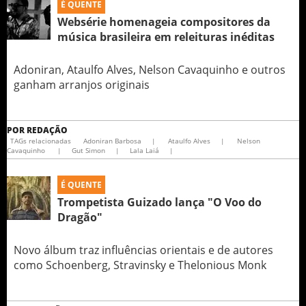
É QUENTE
Websérie homenageia compositores da
música brasileira em releituras inéditas
Adoniran, Ataulfo Alves, Nelson Cavaquinho e outros
ganham arranjos originais
POR
REDAÇÃO
TAGs relacionadas
Adoniran Barbosa
|
Ataulfo Alves
|
Nelson
Cavaquinho
|
Gut Simon
|
Lala Laiá
|
É QUENTE
Trompetista Guizado lança "O Voo do
Dragão"
Novo álbum traz influências orientais e de autores
como Schoenberg, Stravinsky e Thelonious Monk