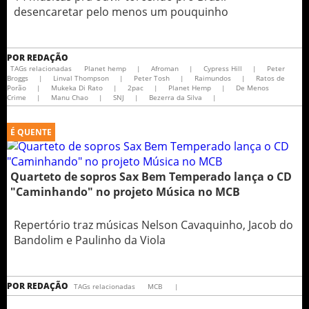
desencaretar pelo menos um pouquinho
POR
REDAÇÃO
TAGs relacionadas
Planet hemp
|
Afroman
|
Cypress Hill
|
Peter
Broggs
|
Linval Thompson
|
Peter Tosh
|
Raimundos
|
Ratos de
Porão
|
Mukeka Di Rato
|
2pac
|
Planet Hemp
|
De Menos
Crime
|
Manu Chao
|
SNJ
|
Bezerra da Silva
|
É QUENTE
Quarteto de sopros Sax Bem Temperado lança o CD
"Caminhando" no projeto Música no MCB
Repertório traz músicas Nelson Cavaquinho, Jacob do
Bandolim e Paulinho da Viola
POR
REDAÇÃO
TAGs relacionadas
MCB
|