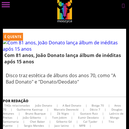
É QUENTE
Com 81 anos, João Donato lança álbum de inéditas
após 15 anos
Disco traz estética de álbuns dos anos 70, como "A
Bad Donato" e "Donato/Deodato"
POR
REDAÇÃO
TAGs relacionadas
João Donato
|
A Bad Donato
|
Bixiga 70
|
Anos
70
|
Guilherme Kastrup
|
Marcelo Dworecki
|
Décio 7
|
Douglas
Antunes
|
Bruno Buarque
|
Zé Nigro
|
Gustavo Ruiz
|
Laércio de
Freitas
|
João Gilberto
|
Tom Jobim
|
Eumir Deodato
|
Mongo
Santamaria
|
Chet Baker
|
Gilberto Gil
|
Cal Tjader
|
Tito
Puente
|
Sergio Mendes
|
Jazz latino
|
MPB
|