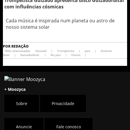
Trompetista Guizado apresenta disco Guizadorbital
com influências cósmicas
Cada música é inspirada num planeta ou astro de
nosso sistema solar
POR
REDAÇÃO
TAGs relacionadas
Guizado
|
Trompetista
|
Jazz
|
Sistema
Solar
|
Guizadorbital
|
Nu jazz
|
Fusion
|
+ Moozyca
Sobre
Privacidade
Anuncie
Fale conosco