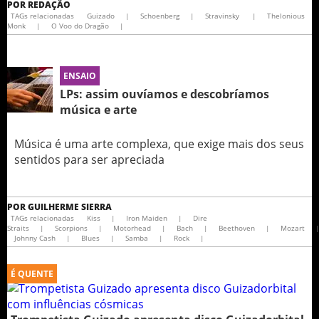
POR
REDAÇÃO
TAGs relacionadas
Guizado
|
Schoenberg
|
Stravinsky
|
Thelonious
Monk
|
O Voo do Dragão
|
ENSAIO
LPs: assim ouvíamos e descobríamos
música e arte
Música é uma arte complexa, que exige mais dos seus
sentidos para ser apreciada
POR
GUILHERME SIERRA
TAGs relacionadas
Kiss
|
Iron Maiden
|
Dire
Straits
|
Scorpions
|
Motorhead
|
Bach
|
Beethoven
|
Mozart
Johnny Cash
|
Blues
|
Samba
|
Rock
|
É QUENTE