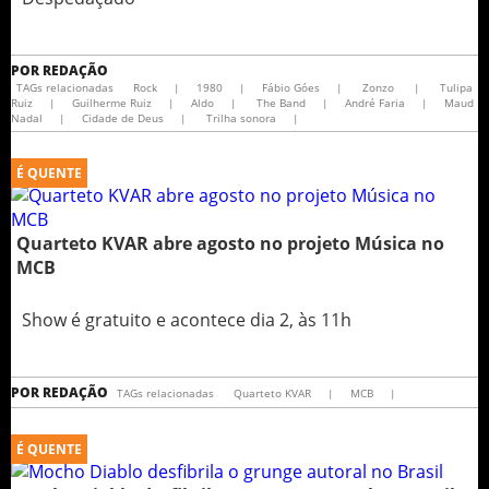
POR
REDAÇÃO
TAGs relacionadas
Rock
|
1980
|
Fábio Góes
|
Zonzo
|
Tulipa
Ruiz
|
Guilherme Ruiz
|
Aldo
|
The Band
|
André Faria
|
Maud
Nadal
|
Cidade de Deus
|
Trilha sonora
|
É QUENTE
Quarteto KVAR abre agosto no projeto Música no
MCB
Show é gratuito e acontece dia 2, às 11h
POR
REDAÇÃO
TAGs relacionadas
Quarteto KVAR
|
MCB
|
É QUENTE