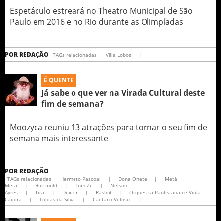
Espetáculo estreará no Theatro Municipal de São
Paulo em 2016 e no Rio durante as Olimpíadas
POR
REDAÇÃO
TAGs relacionadas
Villa Lobos
|
É QUENTE
Já sabe o que ver na Virada Cultural deste
fim de semana?
Moozyca reuniu 13 atrações para tornar o seu fim de
semana mais interessante
POR
REDAÇÃO
TAGs relacionadas
Hermeto Pascoal
|
Dona Onete
|
Metá
Metá
|
Hurtmold
|
Tom Zé
|
Nelson
Ayres
|
Lira
|
Dexter
|
Rashid
|
Orquestra Paulistana de Viola
Caipira
|
Tobias da Silva
|
Caetano Veloso
|