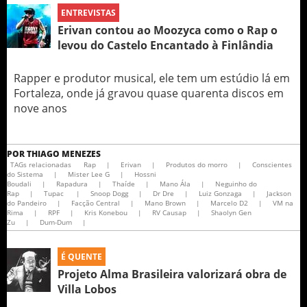
ENTREVISTAS
Erivan contou ao Moozyca como o Rap o
levou do Castelo Encantado à Finlândia
Rapper e produtor musical, ele tem um estúdio lá em
Fortaleza, onde já gravou quase quarenta discos em
nove anos
POR
THIAGO MENEZES
TAGs relacionadas
Rap
|
Erivan
|
Produtos do morro
|
Conscientes
do Sistema
|
Mister Lee G
|
Hossni
Boudali
|
Rapadura
|
Thaíde
|
Mano Ála
|
Neguinho do
Rap
|
Tupac
|
Snoop Dogg
|
Dr Dre
|
Luiz Gonzaga
|
Jackson
do Pandeiro
|
Facção Central
|
Mano Brown
|
Marcelo D2
|
VM na
Rima
|
RPF
|
Kris Konebou
|
RV Causap
|
Shaolyn Gen
Zu
|
Dum-Dum
|
É QUENTE
Projeto Alma Brasileira valorizará obra de
Villa Lobos