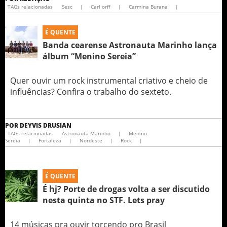
TAGs relacionadas
Sesc
|
Carl orff
|
Carmina Burana
|
É QUENTE
Banda cearense Astronauta Marinho lança
álbum “Menino Sereia”
Quer ouvir um rock instrumental criativo e cheio de
influências? Confira o trabalho do sexteto.
POR
DEYVIS DRUSIAN
TAGs relacionadas
Astronauta Marinho
|
Menino
Sereia
|
Fortaleza
|
Nordeste
|
Rock
|
É QUENTE
É hj? Porte de drogas volta a ser discutido
nesta quinta no STF. Lets pray
14 músicas pra ouvir torcendo pro Brasil