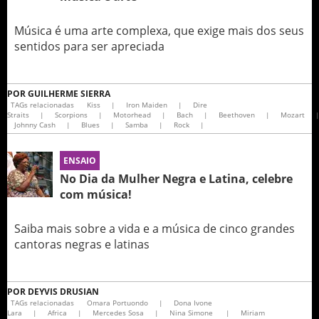
Música é uma arte complexa, que exige mais dos seus
sentidos para ser apreciada
POR
GUILHERME SIERRA
TAGs relacionadas
Kiss
|
Iron Maiden
|
Dire
Straits
|
Scorpions
|
Motorhead
|
Bach
|
Beethoven
|
Mozart
Johnny Cash
|
Blues
|
Samba
|
Rock
|
ENSAIO
No Dia da Mulher Negra e Latina, celebre
com música!
Saiba mais sobre a vida e a música de cinco grandes
cantoras negras e latinas
POR
DEYVIS DRUSIAN
TAGs relacionadas
Omara Portuondo
|
Dona Ivone
Lara
|
Africa
|
Mercedes Sosa
|
Nina Simone
|
Miriam