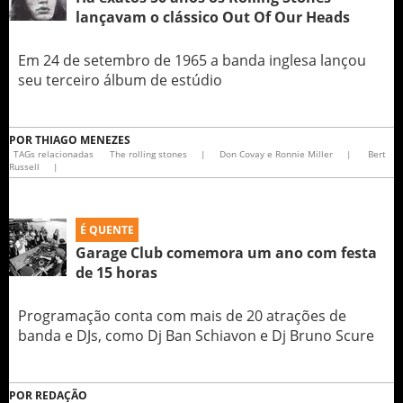
lançavam o clássico Out Of Our Heads
Em 24 de setembro de 1965 a banda inglesa lançou
seu terceiro álbum de estúdio
POR
THIAGO MENEZES
TAGs relacionadas
The rolling stones
|
Don Covay e Ronnie Miller
|
Bert
Russell
|
É QUENTE
Garage Club comemora um ano com festa
de 15 horas
Programação conta com mais de 20 atrações de
banda e DJs, como Dj Ban Schiavon e Dj Bruno Scure
POR
REDAÇÃO