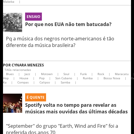
Makeba
|
ENSAIO
Por que nos EUA não tem batucada?
Pq a música dos negros norte-americanos é tão
diferente da música brasileira?
POR
CYNARA MENEZES
TAGs relacionadas
Blues
|
Jazz
|
Motown
|
Soul
|
Funk
|
Rock
|
Maracatu
Hop
|
House
|
Pop
|
Son Cubano
|
Rumba
|
Bossa Nova
|
G
Ka
|
Compas
|
Calipso
|
Samba
|
É QUENTE
Spotify volta no tempo para revelar as
músicas mais ouvidas das últimas décadas
"September" do grupo "Earth, Wind and Fire" foi a
preferida dos anos 70