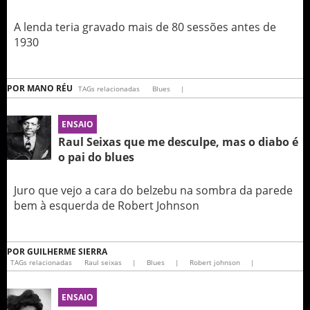
A lenda teria gravado mais de 80 sessões antes de
1930
POR
MANO RÉU
TAGs relacionadas
Blues
|
ENSAIO
Raul Seixas que me desculpe, mas o diabo é
o pai do blues
Juro que vejo a cara do belzebu na sombra da parede
bem à esquerda de Robert Johnson
POR
GUILHERME SIERRA
TAGs relacionadas
Raul seixas
|
Blues
|
Robert johnson
|
ENSAIO