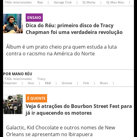
TAGs relacionadas
Rap
|
Garage Club
|
Dj Marky
|
Dj Mau Mau
|
ENSAIO
Dica do Réu: primeiro disco de Tracy
Chapman foi uma verdadeira revolução
Álbum é um prato cheio pra quem estuda a luta
contra o racismo na América do Norte
POR
MANO RÉU
TAGs relacionadas
Tracy
Chapman
|
Soul
|
R&B
|
Groove
|
Folk
|
Blues
|
É QUENTE
Veja 6 atrações do Bourbon Street Fest para
já ir aquecendo os motores
Galactic, Kid Chocolate e outros nomes de New
Orleans se apresentam no Ibirapuera