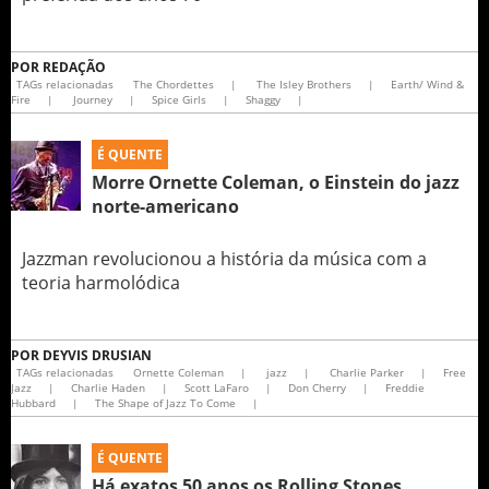
POR
REDAÇÃO
TAGs relacionadas
The Chordettes
|
The Isley Brothers
|
Earth/ Wind &
Fire
|
Journey
|
Spice Girls
|
Shaggy
|
É QUENTE
Morre Ornette Coleman, o Einstein do jazz
norte-americano
Jazzman revolucionou a história da música com a
teoria harmolódica
POR
DEYVIS DRUSIAN
TAGs relacionadas
Ornette Coleman
|
jazz
|
Charlie Parker
|
Free
Jazz
|
Charlie Haden
|
Scott LaFaro
|
Don Cherry
|
Freddie
Hubbard
|
The Shape of Jazz To Come
|
É QUENTE
Há exatos 50 anos os Rolling Stones