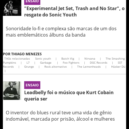
ENSAIO
"Experimental Jet Set, Trash and No Star", o
resgate do Sonic Youth
Sonoridade lo-fi e complexa são marcas de um dos
mais emblemáticos álbuns da banda
POR
THIAGO MENEZES
TAGs relacionadas
Sonic youth
|
Butch Vig
|
Nirvana
|
The Smashing
Pumpkins
|
L7
|
Garbage
|
Foo Fighters
|
DGC Records
|
SST
Records
|
Grunge
|
Rock alternativo
|
The Lemonheads
|
Hüsker Dü
|
ENSAIO
Leadbelly foi o músico que Kurt Cobain
queria ser
O inventor do blues rural teve uma vida de gênio
indomável, marcada por prisão, álcool e mulheres