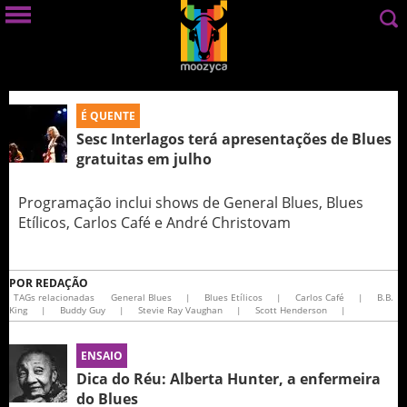
É QUENTE
Sesc Interlagos terá apresentações de Blues
gratuitas em julho
Programação inclui shows de General Blues, Blues
Etílicos, Carlos Café e André Christovam
POR
REDAÇÃO
TAGs relacionadas
General Blues
|
Blues Etílicos
|
Carlos Café
|
B.B.
King
|
Buddy Guy
|
Stevie Ray Vaughan
|
Scott Henderson
|
ENSAIO
Dica do Réu: Alberta Hunter, a enfermeira
do Blues