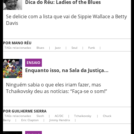
Dica do Réu: Ladies of the Blues
Se delicie com a lista que vai de Sippie Wallace a Betty
Davis
POR
MANO RÉU
TAGs relacionadas
Blues
|
Jazz
|
Soul
|
Funk
|
ENSAIO
Enquanto isso, na Sala da Justiça...
Ninguém sabia o que eles iriam fazer, mas
Tchaikovsky deu as notícias: “Faça-se o som!”
POR
GUILHERME SIERRA
TAGs relacionadas
Slash
|
AC/DC
|
Tchaikovsky
|
Chuck
Berry
|
Eric Clapton
|
Jimmy Hendrix
|