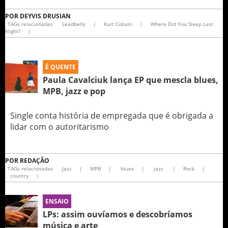
POR
DEYVIS DRUSIAN
TAGs relacionadas
Leadbelly
|
Kurt Cobain
|
Where Did You Sleep Last
Night?
|
É QUENTE
Paula Cavalciuk lança EP que mescla blues,
MPB, jazz e pop
Single conta história de empregada que é obrigada a
lidar com o autoritarismo
POR
REDAÇÃO
TAGs relacionadas
Jazz
|
MPB
|
blues
|
jazz
|
Rock
|
country
|
ENSAIO
LPs: assim ouvíamos e descobríamos
música e arte