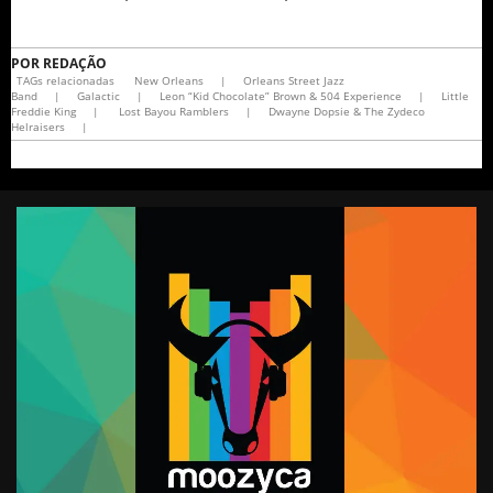
POR
REDAÇÃO
TAGs relacionadas
New Orleans
|
Orleans Street Jazz
Band
|
Galactic
|
Leon “Kid Chocolate” Brown & 504 Experience
|
Little
Freddie King
|
Lost Bayou Ramblers
|
Dwayne Dopsie & The Zydeco
Helraisers
|