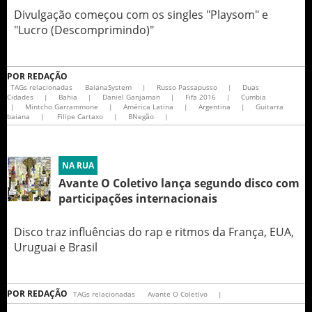
Divulgação começou com os singles "Playsom" e
"Lucro (Descomprimindo)"
POR
REDAÇÃO
TAGs relacionadas
BaianaSystem
|
Russo Passapusso
|
Duas
Cidades
|
Bahia
|
Daniel Ganjaman
|
Fifa 2016
|
Cumbia
|
Mintcho Garrammone
|
América Latina
|
Argentina
|
Guitarra
baiana
|
Filipe Cartaxo
|
BNegão
|
NA RUA
Avante O Coletivo lança segundo disco com
participações internacionais
Disco traz influências do rap e ritmos da França, EUA,
Uruguai e Brasil
POR
REDAÇÃO
TAGs relacionadas
Avante O Coletivo
|