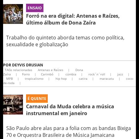
ENSAIO
Forró na era digital: Antenas e Raízes,
último álbum de Dona Zaíra
Trabalho do quinteto aborda temas como política,
sexualidade e globalização
POR
DEYVIS DRUSIAN
TAGs relacionadas
Antenas e Raízes
|
Dona
Zaíra
|
Forro
|
Carimbó
|
cúmbia
|
rock´n´roll
|
jazz
|
MPB
|
tropicalismo
|
hip hop
|
catira
|
maracatu
|
coco-
de-roda
|
É QUENTE
Carnaval da Muda celebra a música
instrumental em janeiro
São Paulo abre alas para a folia com as bandas Bixiga
70 e Orquestra Brasileira de Música Jamaicana