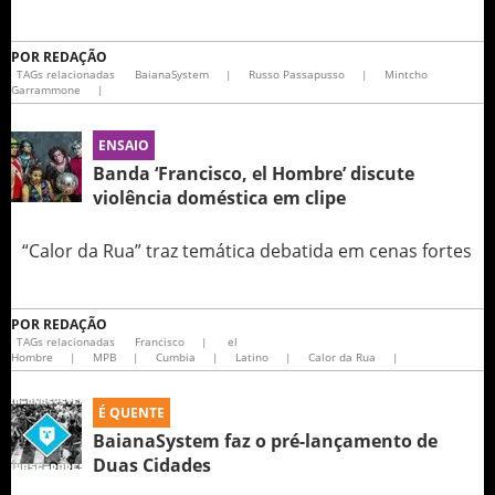
POR
REDAÇÃO
TAGs relacionadas
BaianaSystem
|
Russo Passapusso
|
Mintcho
Garrammone
|
ENSAIO
Banda ‘Francisco, el Hombre’ discute
violência doméstica em clipe
“Calor da Rua” traz temática debatida em cenas fortes
POR
REDAÇÃO
TAGs relacionadas
Francisco
|
el
Hombre
|
MPB
|
Cumbia
|
Latino
|
Calor da Rua
|
É QUENTE
BaianaSystem faz o pré-lançamento de
Duas Cidades