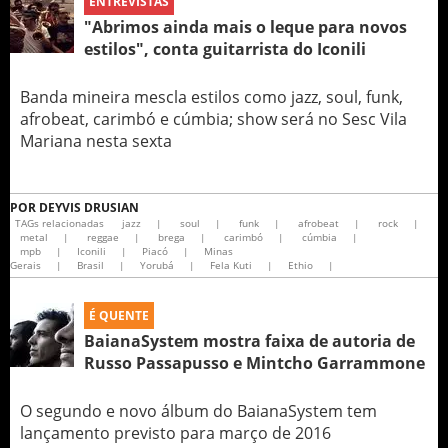
ENTREVISTAS
"Abrimos ainda mais o leque para novos
estilos", conta guitarrista do Iconili
Banda mineira mescla estilos como jazz, soul, funk,
afrobeat, carimbó e cúmbia; show será no Sesc Vila
Mariana nesta sexta
POR
DEYVIS DRUSIAN
TAGs relacionadas
jazz
|
soul
|
funk
|
afrobeat
|
rock
|
metal
|
reggae
|
brega
|
carimbó
|
cúmbia
|
mpb
|
Iconili
|
Piacó
|
Minas
Gerais
|
Brasil
|
Yorubá
|
Fela Kuti
|
Ethio
|
É QUENTE
BaianaSystem mostra faixa de autoria de
Russo Passapusso e Mintcho Garrammone
O segundo e novo álbum do BaianaSystem tem
lançamento previsto para março de 2016