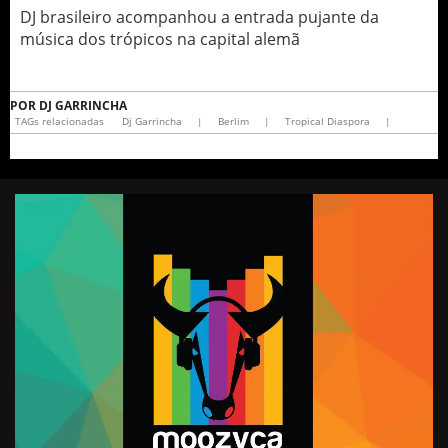
DJ brasileiro acompanhou a entrada pujante da
música dos trópicos na capital alemã
POR
DJ GARRINCHA
TAGs relacionadas
Dj Garrincha
|
Berlim
|
Tropical Diaspora
|