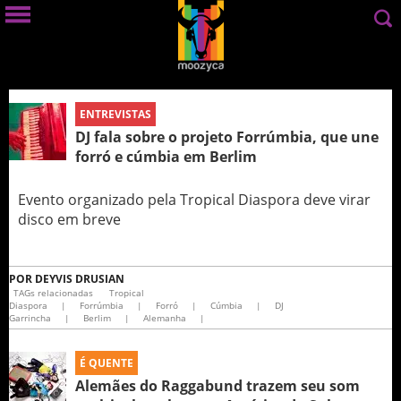
ENTREVISTAS
DJ fala sobre o projeto Forrúmbia, que une
forró e cúmbia em Berlim
Evento organizado pela Tropical Diaspora deve virar
disco em breve
POR
DEYVIS DRUSIAN
TAGs relacionadas
Tropical
Diaspora
|
Forrúmbia
|
Forró
|
Cúmbia
|
DJ
Garrincha
|
Berlim
|
Alemanha
|
É QUENTE
Alemães do Raggabund trazem seu som