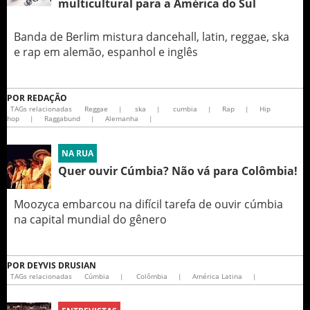
multicultural para a América do Sul
Banda de Berlim mistura dancehall, latin, reggae, ska
e rap em alemão, espanhol e inglês
POR
REDAÇÃO
TAGs relacionadas
Reggae
|
ska
|
cumbia
|
Rap
|
Hip
hop
|
Raggabund
|
Alemanha
|
NA RUA
Quer ouvir Cúmbia? Não vá para Colômbia!
Moozyca embarcou na difícil tarefa de ouvir cúmbia
na capital mundial do gênero
POR
DEYVIS DRUSIAN
TAGs relacionadas
Cúmbia
|
Colômbia
|
América Latina
|