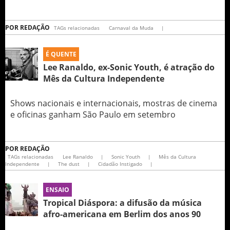
POR
REDAÇÃO
TAGs relacionadas
Carnaval da Muda
|
É QUENTE
Lee Ranaldo, ex-Sonic Youth, é atração do
Mês da Cultura Independente
Shows nacionais e internacionais, mostras de cinema
e oficinas ganham São Paulo em setembro
POR
REDAÇÃO
TAGs relacionadas
Lee Ranaldo
|
Sonic Youth
|
Mês da Cultura
Independente
|
The dust
|
Cidadão Instigado
|
ENSAIO
Tropical Diáspora: a difusão da música
afro-americana em Berlim dos anos 90