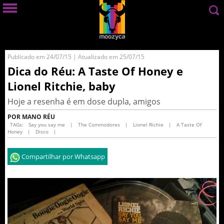
Publicado em 24/07/15 | Atualizado em 25/07/15
Dica do Réu: A Taste Of Honey e
Lionel Ritchie, baby
Hoje a resenha é em dose dupla, amigos
POR MANO RÉU
TAGs:
Say you say me
|
The Commodores
|
Lionel Richie
|
A Taste Of
Honey
|
Disco
|
Compartilhar por Whatsapp