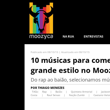
NA RUA
ENTREVISTAS
Publicado em 08/10/15 | Atualizado em 08/10/15
10 músicas para com
grande estilo no Moo
Do rap ao baião, selecionamos músi
POR
THIAGO MENEZES
TAGs:
Rap
|
Baião
|
Quinteto Armorial
|
Jackson
Costa
|
Raul Seixas
|
Nação Zumbi
|
Caetano Velo