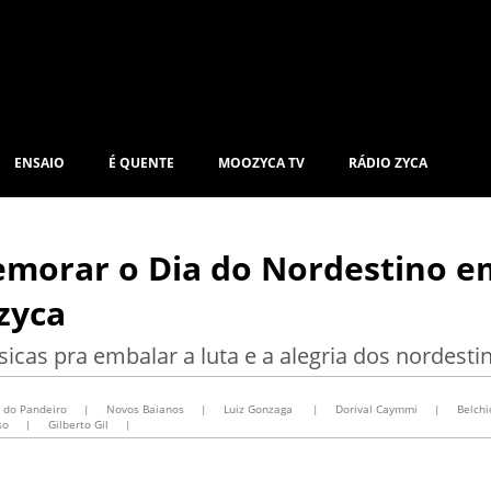
ENSAIO
É QUENTE
MOOZYCA TV
RÁDIO ZYCA
emorar o Dia do Nordestino e
zyca
cas pra embalar a luta e a alegria dos nordesti
 do Pandeiro
|
Novos Baianos
|
Luiz Gonzaga
|
Dorival Caymmi
|
Belchi
so
|
Gilberto Gil
|