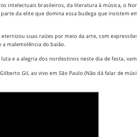
s intelectuais brasileiros, da literatura à música, o No
 parte da elite que domina essa budega que insistem 
 eternizou suas raízes por meio da arte, com expressõe
e a malemolência do baião.
uta e a alegria dos nordestinos neste dia de festa, va
ilberto Gil, ao vivo em São Paulo (Não dá falar de mús