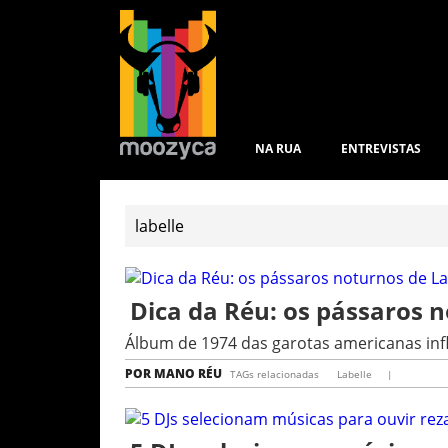
NA RUA
ENTREVISTAS
Dica da Réu: os pássaros n
Álbum de 1974 das garotas americanas inf
POR
MANO RÉU
TAGs relacionadas
Labelle
|