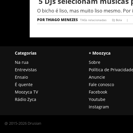
5 DJs selecionam músicas 
O bicho é liso, mas muito liso mesmo. Por
POR
THIAGO MENEZES
TAGs relacionadas
DJ Bola
|
Categorias
+ Moozyca
Na rua
Sobre
Entrevistas
Política de Privacidad
Ensaio
Anuncie
É quente
Fale conosco
Moozyca TV
Facebook
Rádio Zyca
Youtube
Instagram
@ 2015-2026 Drusian