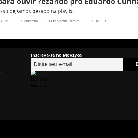
para ouvir rezando pro Eduardo Cunh
 isso pegamos pesado na playlist
DJ RM
|
DJ Mukambo
|
|
DJ Fire
|
Inscreva-se no Moozyca
e