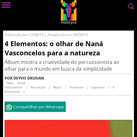
Publicado em 13/08/15 | Atualizado em 06/08/15
4 Elementos: o olhar de Naná
Vasconcelos para a natureza
Álbum mostra a criatividade do percussionista ao
olhar para o mundo em busca da simplicidade
POR DEYVIS DRUSIAN
TAGs:
Naná
Vasconcelos
|
Percussão
|
Brasil
|
Nordeste
|
Capoeira
|
4
Elementos
|
Compartilhar por Whatsapp