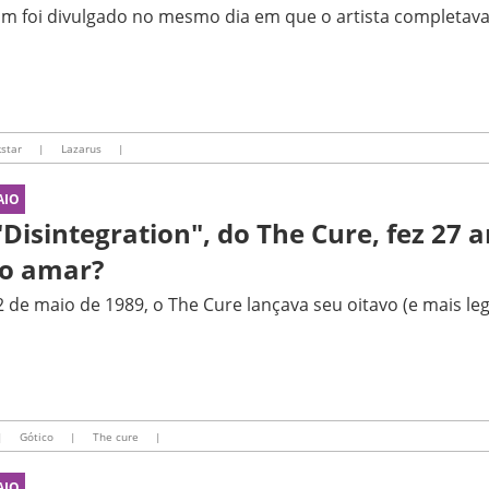
m foi divulgado no mesmo dia em que o artista completava
kstar
|
Lazarus
|
AIO
"Disintegration", do The Cure, fez 27
o amar?
 de maio de 1989, o The Cure lançava seu oitavo (e mais le
|
Gótico
|
The cure
|
AIO