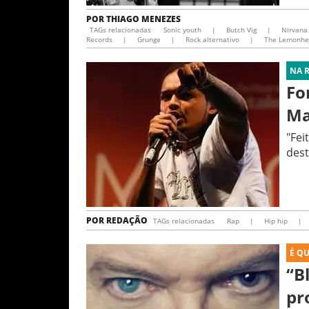
POR
THIAGO MENEZES
TAGs relacionadas
Sonic youth
|
Butch Vig
|
Nirvana
Records
|
Grunge
|
Rock alternativo
|
The Lemonhe
NA 
Fo
Ma
"Fei
dest
POR
REDAÇÃO
TAGs relacionadas
Rap
|
Hip hip
|
É Q
“B
pr