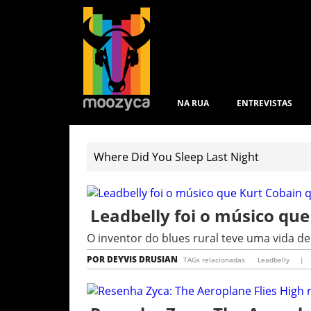
NA RUA
ENTREVISTAS
Leadbelly foi o músico que
O inventor do blues rural teve uma vida d
POR
DEYVIS DRUSIAN
TAGs relacionadas
Leadbelly
|