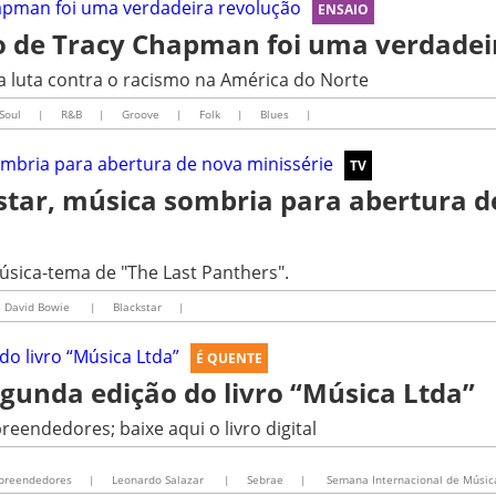
ENSAIO
co de Tracy Chapman foi uma verdadei
 luta contra o racismo na América do Norte
Soul
|
R&B
|
Groove
|
Folk
|
Blues
|
TV
star, música sombria para abertura d
sica-tema de "The Last Panthers".
David Bowie
|
Blackstar
|
É QUENTE
gunda edição do livro “Música Ltda”
eendedores; baixe aqui o livro digital
mpreendedores
|
Leonardo Salazar
|
Sebrae
|
Semana Internacional de Músic