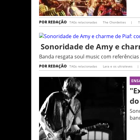
POR
REDAÇÃO
TAGs relacionadas
The Chordettes
|
T
Sonoridade de Amy e charm
Banda resgata soul music com referência
POR
REDAÇÃO
TAGs relacionadas
Lara e os ultraleves
|
ENS
"E
do
Sono
ban