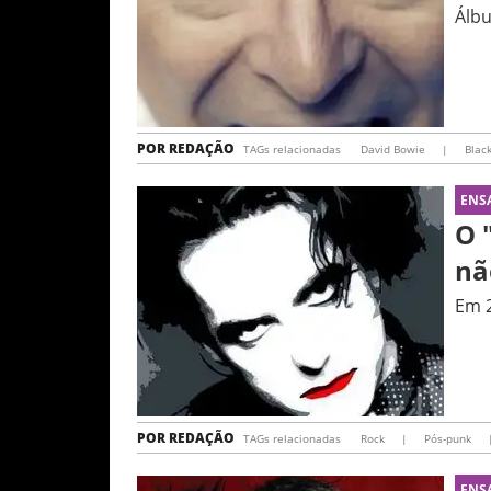
Álbu
POR
REDAÇÃO
TAGs relacionadas
David Bowie
|
Blac
ENS
O 
nã
Em 2
POR
REDAÇÃO
TAGs relacionadas
Rock
|
Pós-punk
ENS