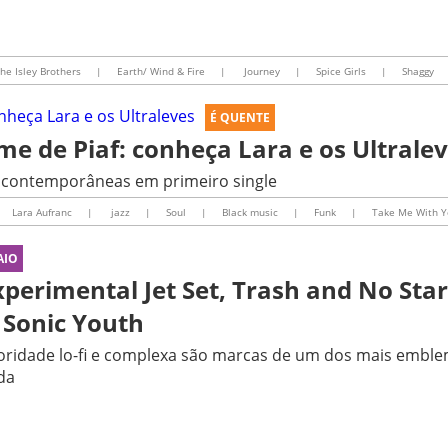
he Isley Brothers
|
Earth/ Wind & Fire
|
Journey
|
Spice Girls
|
Shaggy
É QUENTE
e de Piaf: conheça Lara e os Ultrale
s contemporâneas em primeiro single
Lara Aufranc
|
jazz
|
Soul
|
Black music
|
Funk
|
Take Me With 
AIO
xperimental Jet Set, Trash and No Star
 Sonic Youth
ridade lo-fi e complexa são marcas de um dos mais emble
da