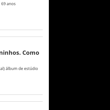
 69 anos
 aninhos. Como
gal) álbum de estúdio