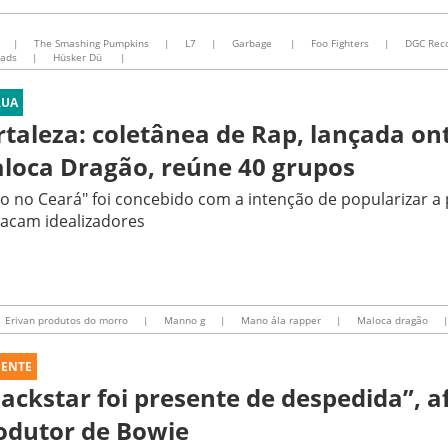
|
The Smashing Pumpkins
|
L7
|
Garbage
|
Foo Fighters
|
DGC Rec
ads
|
Hüsker Dü
|
RUA
rtaleza: coletânea de Rap, lançada o
loca Dragão, reúne 40 grupos
to no Ceará" foi concebido com a intenção de popularizar 
acam idealizadores
Erivan produtos do morro
|
Manno g
|
Mano ála rapper
|
Maloca dragão
UENTE
lackstar foi presente de despedida”, 
odutor de Bowie