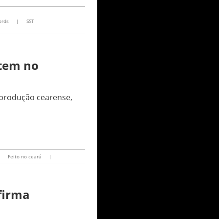
ords
|
SST
ntem no
a produção cearense,
|
Feito no ceará
|
afirma