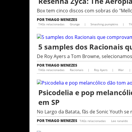
Resenha Zyca: The Aeropla
Box tem cinco discos com sobras do "Mellon
POR
THIAGO MENEZES
TAGs relacionadas
Grunge
|
Smashing pumpkins
|
Th
5 samples dos Racionais 
De Roy Ayers a Tom Browne, selecionamos 
POR
THIAGO MENEZES
TAGs relacionadas
Racionais
|
Roy Ayers
|
War
|
Psicodelia e pop melancól
em SP
No Largo da Batata, fãs de Sonic Youth se 
POR
THIAGO MENEZES
TAGs relacionadas
Lee ranaldo