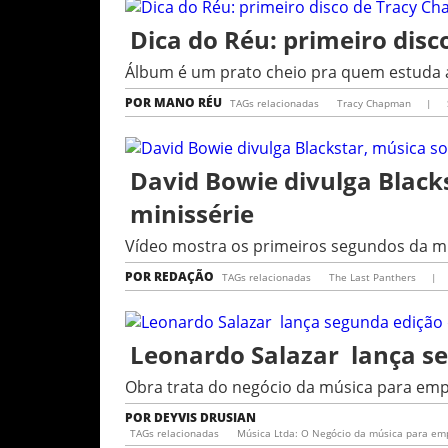
Dica do Réu: primeiro dis
Álbum é um prato cheio pra quem estuda a
POR
MANO RÉU
TAGs relacionadas
Tracy Chapman
|
David Bowie divulga Black
minissérie
Vídeo mostra os primeiros segundos da mú
POR
REDAÇÃO
TAGs relacionadas
The Last Panthers
|
Leonardo Salazar lança se
Obra trata do negócio da música para empr
POR
DEYVIS DRUSIAN
TAGs relacionadas
Música Ltda: O Negócio da música para e