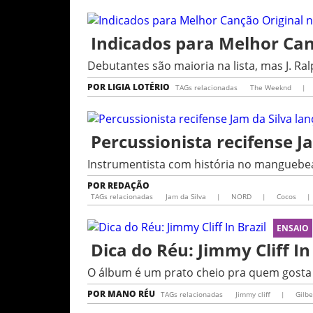
Indicados para Melhor Can
Debutantes são maioria na lista, mas J. Ral
POR
LIGIA LOTÉRIO
TAGs relacionadas
The Weeknd
|
Percussionista recifense 
Instrumentista com história no manguebea
POR
REDAÇÃO
TAGs relacionadas
Jam da Silva
|
NORD
|
Cocos
|
ENSAIO
Dica do Réu: Jimmy Cliff In
O álbum é um prato cheio pra quem gosta
POR
MANO RÉU
TAGs relacionadas
Jimmy cliff
|
Gilbe