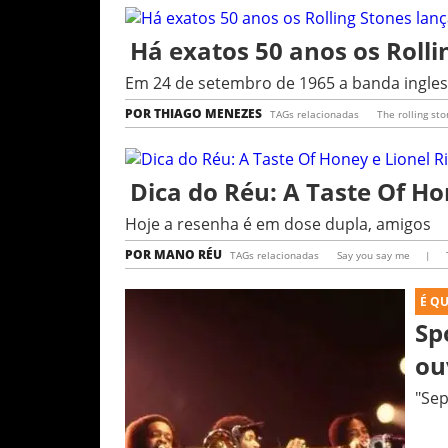
Há exatos 50 anos os Roll
Em 24 de setembro de 1965 a banda ingles
POR
THIAGO MENEZES
TAGs relacionadas
The rolling st
Dica do Réu: A Taste Of Ho
Hoje a resenha é em dose dupla, amigos
POR
MANO RÉU
TAGs relacionadas
Say you say me
|
É Q
Sp
ou
"Sep