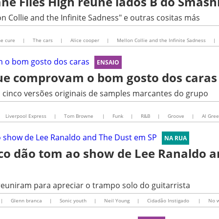
ne Flies High reúne lados B do Smas
 Collie and the Infinite Sadness" e outras cositas más
e cure
|
The cars
|
Alice cooper
|
Mellon Collie and the Infinite Sadness
|
ENSAIO
que comprovam o bom gosto dos caras
cinco versões originais de samples marcantes do grupo
Liverpool Express
|
Tom Browne
|
Funk
|
R&B
|
Groove
|
Al Gre
NA RUA
ico dão tom ao show de Lee Ranaldo a
reuniram para apreciar o trampo solo do guitarrista
|
Glenn branca
|
Sonic youth
|
Neil Young
|
Cidadão Instigado
|
No 