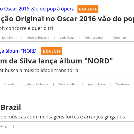
É QUENTE
ção Original no Oscar 2016 vão do po
ph concorre e quer o tri
Sam Smith
|
Antony Hegarty
|
Lady Gaga
|
John Legend
|
Common
|
É QUENTE
Jam da Silva lança álbum "NORD"
t busca a musicalidade transitória
Ciranda
|
Juliano Holanda
|
Gabriel Melo
|
Junior Areia
|
Nordeste
 Brazil
 de músicas com mensagens fortes e arranjos gingados
rto gil
|