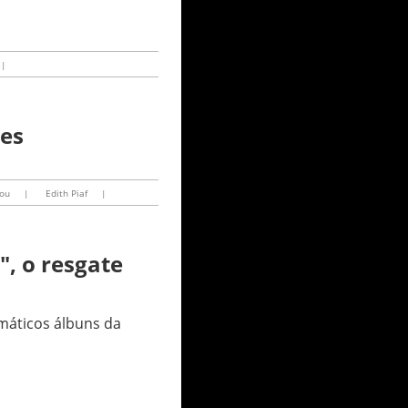
|
ves
You
|
Edith Piaf
|
", o resgate
máticos álbuns da