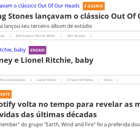
É QUENTE
ing Stones lançavam o clássico Out Of
a lançou seu terceiro álbum de estúdio
ones
|
Don Covay e Ronnie Miller
|
Bert Russell
|
ENSAIO
ney e Lionel Ritchie, baby
The Commodores
|
Lionel Richie
|
A Taste Of Honey
|
Disco
|
UENTE
otify volta no tempo para revelar as 
vidas das últimas décadas
tember" do grupo "Earth, Wind and Fire" foi a preferida do