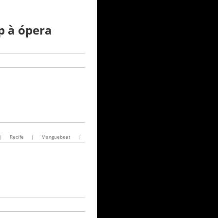
p à ópera
|
Recife
|
Manguebeat
|