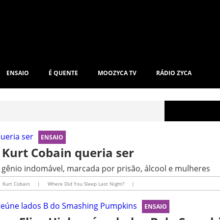
ENSAIO
É QUENTE
MOOZYCA TV
RÁDIO ZYCA
ENSAIO
 Kurt Cobain queria ser
e gênio indomável, marcada por prisão, álcool e mulheres
Kurt Cobain
|
Where Did You Sleep Last Night?
|
ENSAIO