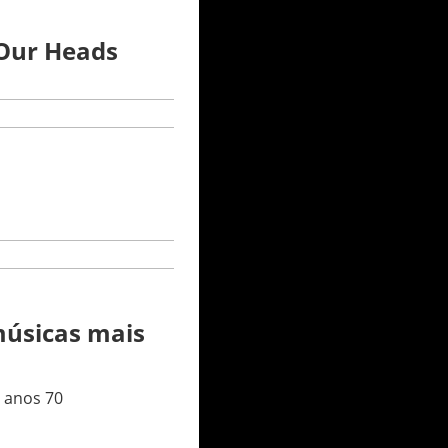
 Our Heads
músicas mais
s anos 70