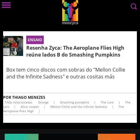
ENSAIO
Resenha Zyca: The Aeroplane Flies High
reúne lados B do Smashing Pumpkins
Box tem cinco discos com sobras do "Mellon Collie
and the Infinite Sadness" e outras cositas más
POR
THIAGO MENEZES
TAGs relacionadas
Grunge
|
Smashing pumpkins
|
The cure
|
The
cars
|
Alice cooper
|
Mellon Collie and the Infinite Sadness
|
The
Aeroplane Flies High
|