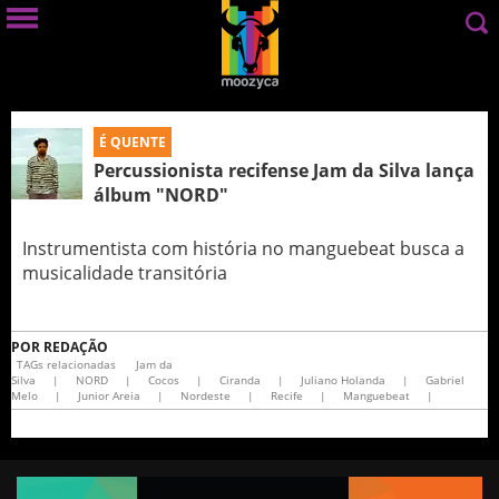
É QUENTE
Percussionista recifense Jam da Silva lança
álbum "NORD"
Instrumentista com história no manguebeat busca a
musicalidade transitória
POR
REDAÇÃO
TAGs relacionadas
Jam da
Silva
|
NORD
|
Cocos
|
Ciranda
|
Juliano Holanda
|
Gabriel
Melo
|
Junior Areia
|
Nordeste
|
Recife
|
Manguebeat
|