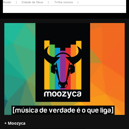
Nadal
|
Cidade de Deus
|
Trilha sonora
|
+ Moozyca