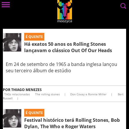
É QUENTE
Há exatos 50 anos os Rolling Stones
lançavam o clássico Out Of Our Heads
Em 24 de setembro de 1965 a banda inglesa lançou
seu terceiro álbum de estúdio
POR
THIAGO MENEZES
TAGs relacionadas
The rolling stones
|
Don Covay e Ronnie Miller
|
Bert
Russell
|
É QUENTE
Festival histórico terá Rolling Stones, Bob
Dylan, The Who e Roger Waters