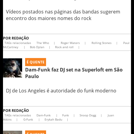
Vídeos postados nas páginas das bandas sugerem
encontro dos maiores nomes do rock
POR
REDAÇÃO
TAGs relacionadas
The Who
|
Roger Waters
|
Rolling Stones
|
Paul
McCartney
|
Bob Dylan
|
Rock and roll
|
É QUENTE
Dam-Funk faz DJ set na Superloft em São
Paulo
DJ de Los Angeles é autoridade do funk moderno
POR
REDAÇÃO
TAGs relacionadas
Dam-Funk
|
Funk
|
Snoop Dogg
|
Juan
Atkins
|
G-Funk
|
Erykah Badu
|