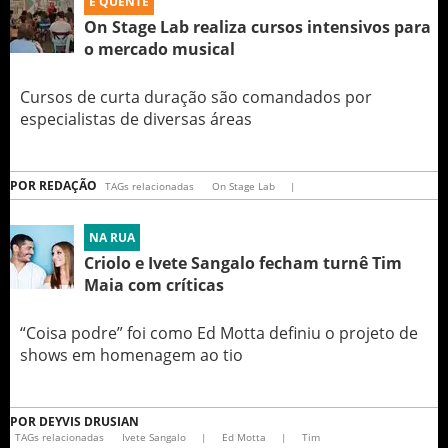
É QUENTE
On Stage Lab realiza cursos intensivos para
o mercado musical
Cursos de curta duração são comandados por
especialistas de diversas áreas
POR
REDAÇÃO
TAGs relacionadas
On Stage Lab
|
NA RUA
Criolo e Ivete Sangalo fecham turnê Tim
Maia com críticas
“Coisa podre” foi como Ed Motta definiu o projeto de
shows em homenagem ao tio
POR
DEYVIS DRUSIAN
TAGs relacionadas
Ivete Sangalo
|
Ed Motta
|
Tim