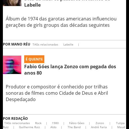
Labelle
Álbum de 1974 das garotas americanas influenciou
gerações de girls groups das décadas seguintes
POR
MANO RÉU
TAGs relacionadas
Labelle
|
É QUENTE
Fabio Góes lança Zonzo com pegada dos
anos 80
Produtor e compositor é conhecido por trilhas
sonoras de filmes como Cidade de Deus e Abril
Despedaçado
POR
REDAÇÃO
TAGs relacionadas
Rock
|
1980
|
Fábio Góes
|
Zonzo
|
Tulipa
Ruiz
|
Guilherme Ruiz
|
Aldo
|
The Band
|
André Faria
|
Maud