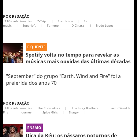
POR
REDAÇÃO
TAGs relacionadas
Z-Trip
|
Eletrônico
|
E-
music
|
Superloft
|
Tamenpi
|
DJCinara
|
Nedu Lopes
|
É QUENTE
Spotify volta no tempo para revelar as
músicas mais ouvidas das últimas décadas
"September" do grupo "Earth, Wind and Fire" foi a
preferida dos anos 70
POR
REDAÇÃO
TAGs relacionadas
The Chordettes
|
The Isley Brothers
|
Earth/ Wind &
Fire
|
Journey
|
Spice Girls
|
Shaggy
|
ENSAIO
Dica da Réu: os pássaros noturnos de