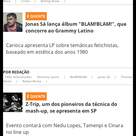
Maia
|
Criolo
|
Rolling Stone
|
É QUENTE
Jonas Sá lança álbum "BLAM!BLAM!", que
concorre ao Grammy Latino
Carioca apresenta LP sobre temáticas fetichistas,
baseado em estética dos anos 1980
POR
REDAÇÃO
TAGs relacionadas
Grammy Latino
|
BLAM!BLAM
|
Jonas Sá
|
Thomas
Hares
|
Rafael Rocha
|
É QUENTE
Z-Trip, um dos pioneiros da técnica do
mash-up, se apresenta em SP
Evento contará com Nedu Lopes, Tamenpi e Cinara
no line up