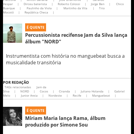
Vespar
|
Dirceu baterista
|
Roberto Colossi
|
Jorge Ben
|
Chico
Buarque
|
Paulinho da Viola
|
Martinho da Vila
|
Trio
Mocotó
|
República Checa
|
É QUENTE
Percussionista recifense Jam da Silva lança
álbum "NORD"
Instrumentista com história no manguebeat busca a
musicalidade transitória
POR
REDAÇÃO
TAGs relacionadas
Jam da
Silva
|
NORD
|
Cocos
|
Ciranda
|
Juliano Holanda
|
Gabriel
Melo
|
Junior Areia
|
Nordeste
|
Recife
|
Manguebeat
|
É QUENTE
Míriam Maria lança Rama, álbum
produzido por Simone Sou