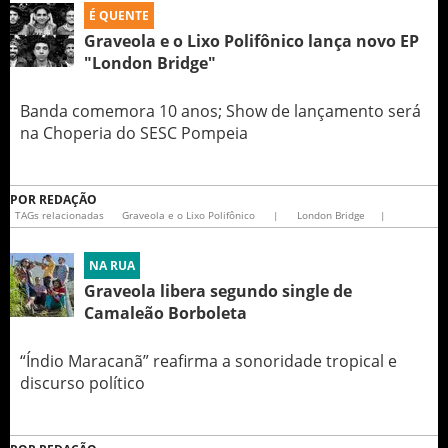
É QUENTE
Graveola e o Lixo Polifônico lança novo EP
"London Bridge"
Banda comemora 10 anos; Show de lançamento será
na Choperia do SESC Pompeia
POR
REDAÇÃO
TAGs relacionadas
Graveola e o Lixo Polifônico
|
London Bridge
|
NA RUA
Graveola libera segundo single de
Camaleão Borboleta
“Índio Maracanã” reafirma a sonoridade tropical e
discurso político