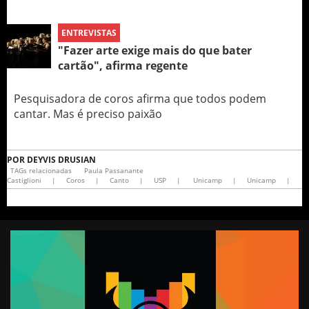
ENTREVISTAS
"Fazer arte exige mais do que bater
cartão", afirma regente
Pesquisadora de coros afirma que todos podem
cantar. Mas é preciso paixão
POR
DEYVIS DRUSIAN
TAGs relacionadas
Paula Passanante
Castiglioni
|
Coros
|
Canto
|
USP
|
Unicamp
|
Unicamp
|