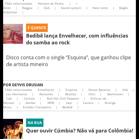
TAGs relacionadas
Homem de Pedra
|
+
Amor
|
Reggae
|
Dub
|
Sound system
|
New roots
|
Bagão
Dubalizer
|
É QUENTE
Bedibê lança Envelhecer, com influências
do samba ao rock
Disco conta com o single “Esquina”, que ganhou clipe
de artista mineiro
POR
DEYVIS DRUSIAN
TAGs relacionadas
Envelhecer
|
Esquina
|
Novos Baianos
|
folk
|
Los Hermanos
|
Ramones
|
Beatles
|
Otto
|
Beethoven
|
Caê
|
Cartola
|
Red Hot Chili Peppers
|
Vinícius de
Moraes
|
Samba
|
MPB
|
pop
|
Cavaco
|
Strange
Music
|
Estúdio Trampolim
|
Bedibê
|
NA RUA
Quer ouvir Cúmbia? Não vá para Colômbia!