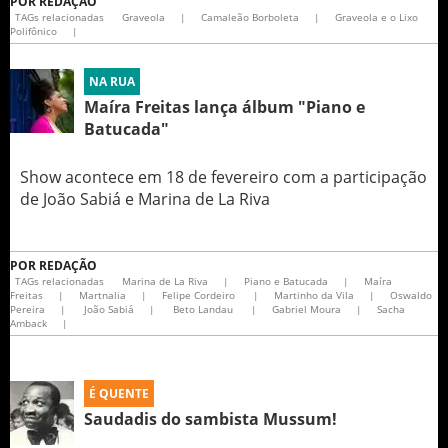
POR
REDAÇÃO
TAGs relacionadas
Graveola
|
Camaleão Borboleta
|
Graveola e o Lixo
Polifônico
|
NA RUA
Maíra Freitas lança álbum "Piano e
Batucada"
Show acontece em 18 de fevereiro com a participação
de João Sabiá e Marina de La Riva
POR
REDAÇÃO
TAGs relacionadas
Marina de La Riva
|
Piano e Batucada
|
Maíra
Freitas
|
Martnalia
|
Felipe Cordeiro
|
Martinho da Vila
|
Oswaldo
Pereira
|
João Sabiá
|
Beto Landau
|
Gabriel Moura
|
Sacha
Amback
|
É QUENTE
Saudadis do sambista Mussum!