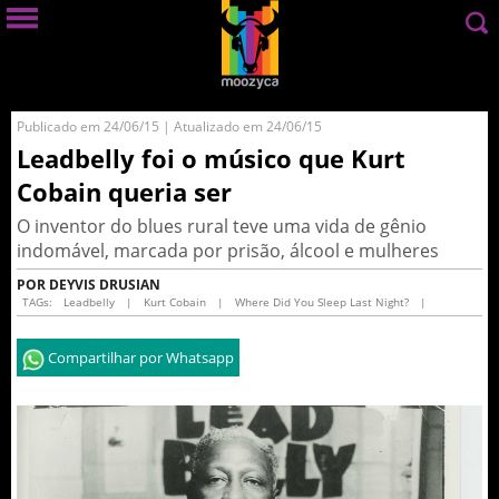
Publicado em 24/06/15 | Atualizado em 24/06/15
Leadbelly foi o músico que Kurt
Cobain queria ser
O inventor do blues rural teve uma vida de gênio
indomável, marcada por prisão, álcool e mulheres
POR DEYVIS DRUSIAN
TAGs:
Leadbelly
|
Kurt Cobain
|
Where Did You Sleep Last Night?
|
Compartilhar por Whatsapp