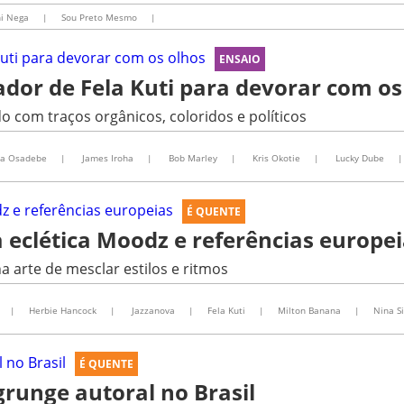
i Nega
|
Sou Preto Mesmo
|
ENSAIO
rador de Fela Kuti para devorar com os
com traços orgânicos, coloridos e políticos
ta Osadebe
|
James Iroha
|
Bob Marley
|
Kris Okotie
|
Lucky Dube
|
É QUENTE
ta eclética Moodz e referências europe
a arte de mesclar estilos e ritmos
|
Herbie Hancock
|
Jazzanova
|
Fela Kuti
|
Milton Banana
|
Nina S
É QUENTE
grunge autoral no Brasil