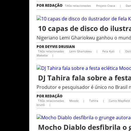
POR
REDAÇÃO
TAGs relacionadas
Projeto Craca
|
Dan
10 capas de disco do ilust
Nigeriano Lemi Ghariokwu ganhou o mundo 
POR
DEYVIS DRUSIAN
TAGs relacionadas
Lemi Ghariokwu
|
Fela Kuti
|
Osi
Makeba
|
DJ Tahira fala sobre a fes
Produtor e pesquisador é único no Brasil n
POR
REDAÇÃO
TAGs relacionadas
Moodz
|
Tahira
|
Curtis Mayfield
brunó
|
Mocho Diablo desfibrila o 