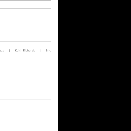
zza
|
Keith Richards
|
Eric