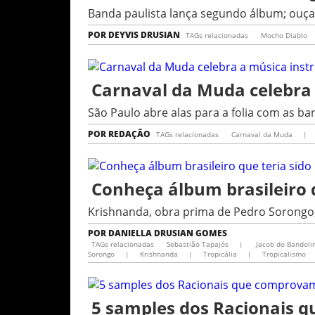
Banda paulista lança segundo álbum; ou
POR
DEYVIS DRUSIAN
TAGs relacionadas
Mocho Diablo
Carnaval da Muda celebra 
São Paulo abre alas para a folia com as ba
POR
REDAÇÃO
TAGs relacionadas
Carnaval da Muda
|
Conheça álbum brasileiro q
Krishnanda, obra prima de Pedro Sorongo, 
POR
DANIELLA DRUSIAN GOMES
TAGs relacionadas
Sebastião Tapajós
|
Jacob do Bandoli
Sorongo
|
Krishnanda
|
Tropicália
|
Tropicalismo
5 samples dos Racionais 