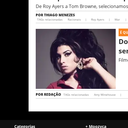
De Roy Ayers a Tom Browne, selecionamos 
POR
THIAGO MENEZES
TAGs relacionadas
Racionais
|
Roy Ayers
|
War
|
É Q
Do
se
Film
POR
REDAÇÃO
TAGs relacionadas
Amy Winehouse
|
Categorias
+ Moozyca