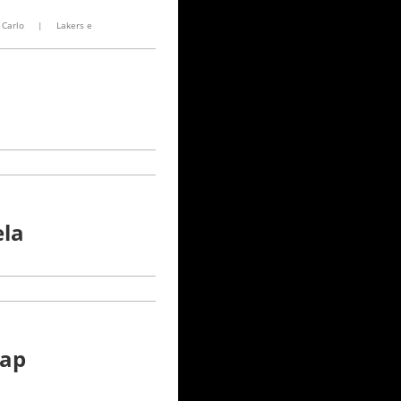
 Carlo
|
Lakers e
ela
rap