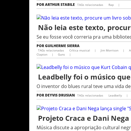
POR
ARTHUR STABILE
TAGs relacionadas
Rap
|
Não leia este texto, procu
Se eu fosse você correria pra uma bibliote
POR
GUILHERME SIERRA
TAGs relacionadas
Crítica musical
|
Jim Morrison
|
A
Clapton
|
Guns
|
Leadbelly foi o músico que
O inventor do blues rural teve uma vida d
POR
DEYVIS DRUSIAN
TAGs relacionadas
Leadbelly
|
Projeto Craca e Dani Nega
Música discute a apropriação cultural neg