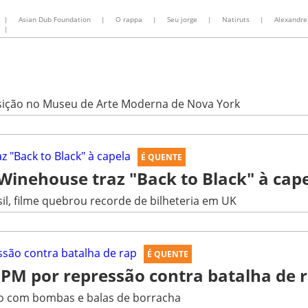
|
Asian Dub Foundation
|
O rappa
|
Seu jorge
|
Natiruts
|
Alexandre
|
osição no Museu de Arte Moderna de Nova York
É QUENTE
inehouse traz "Back to Black" à cap
l, filme quebrou recorde de bilheteria em UK
É QUENTE
 PM por repressão contra batalha de 
do com bombas e balas de borracha