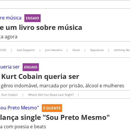
ENSAIO
re um livro sobre música
ca agora
C/DC
|
Led Zeppelin
|
Jimi Hendrix
|
Slash
|
Sepultura
|
Anthony Bo
ENSAIO
 Kurt Cobain queria ser
e gênio indomável, marcada por prisão, álcool e mulheres
Kurt Cobain
|
Where Did You Sleep Last Night?
|
É QUENTE
 lança single "Sou Preto Mesmo"
ra com poesia e beats