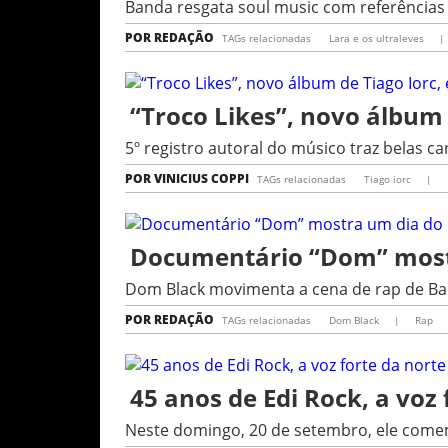
Banda resgata soul music com referência
POR
REDAÇÃO
TAGs relacionadas
Lara e os ultraleves
|
“Troco Likes”, novo álbum 
5º registro autoral do músico traz belas c
POR
VINICIUS COPPI
TAGs relacionadas
Tiago iorc
|
Documentário “Dom” mostr
Dom Black movimenta a cena de rap de Bau
POR
REDAÇÃO
TAGs relacionadas
Dom Black
|
Rap
45 anos de Edi Rock, a voz 
Neste domingo, 20 de setembro, ele comem