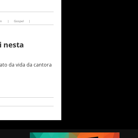
en
|
Gospel
|
 nesta
ato da vida da cantora