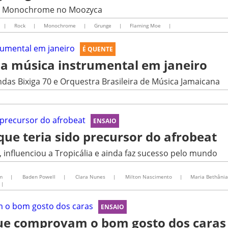
ça Monochrome no Moozyca
|
Rock
|
Monochrome
|
Grunge
|
Flaming Moe
|
É QUENTE
a música instrumental em janeiro
ndas Bixiga 70 e Orquestra Brasileira de Música Jamaicana
ENSAIO
ue teria sido precursor do afrobeat
influenciou a Tropicália e ainda faz sucesso pelo mundo
m
|
Baden Powell
|
Clara Nunes
|
Milton Nascimento
|
Maria Bethânia
|
ENSAIO
que comprovam o bom gosto dos caras