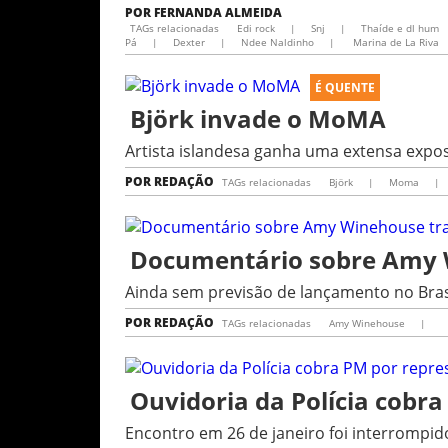
POR
FERNANDA ALMEIDA
TAGs relacionadas
Edi rock
|
Snj
|
Thaíde e dl hum
Pá
|
Dexter
|
Ndee Naldinho
|
Marina de La Riva
É QUENTE
Björk invade o MoMA
Artista islandesa ganha uma extensa exp
POR
REDAÇÃO
TAGs relacionadas
Björk
|
Moma
|
Documentário sobre Amy W
Ainda sem previsão de lançamento no Brasi
POR
REDAÇÃO
TAGs relacionadas
Amy Winehouse
|
Ouvidoria da Polícia cobra
Encontro em 26 de janeiro foi interrompi