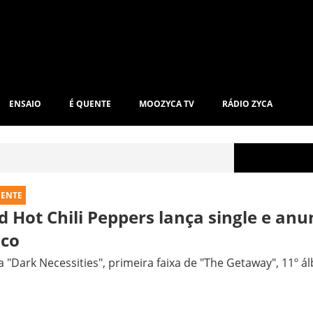
ENSAIO
É QUENTE
MOOZYCA TV
RÁDIO ZYCA
UENTE
d Hot Chili Peppers lança single e an
sco
 "Dark Necessities", primeira faixa de "The Getaway", 11º