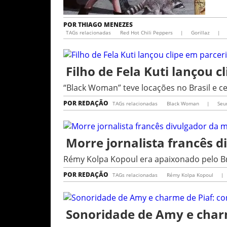
POR
THIAGO MENEZES
TAGs relacionadas
Red Hot Chili Peppers
|
Gorillaz
|
Filho de Fela Kuti lançou c
“Black Woman” teve locações no Brasil e c
POR
REDAÇÃO
TAGs relacionadas
Black Woman
|
Seu
Morre jornalista francês d
Rémy Kolpa Kopoul era apaixonado pelo Bra
POR
REDAÇÃO
TAGs relacionadas
Rémy Kolpa Kopoul
|
Sonoridade de Amy e charm