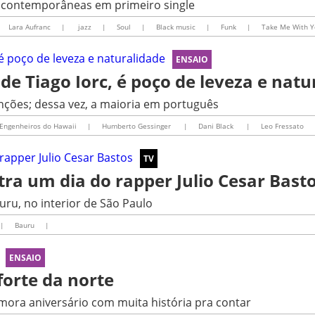
s contemporâneas em primeiro single
Lara Aufranc
|
jazz
|
Soul
|
Black music
|
Funk
|
Take Me With 
ENSAIO
de Tiago Iorc, é poço de leveza e natu
anções; dessa vez, a maioria em português
Engenheiros do Hawaii
|
Humberto Gessinger
|
Dani Black
|
Leo Fressato
TV
a um dia do rapper Julio Cesar Bast
ru, no interior de São Paulo
|
Bauru
|
ENSAIO
forte da norte
ora aniversário com muita história pra contar