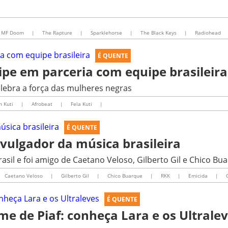
MF Doom
|
The Rapture
|
Sparklehorse
|
The Black Keys
|
Radiohead
É QUENTE
lipe em parceria com equipe brasileira
elebra a força das mulheres negras
n Kuti
|
Afrobeat
|
Fela Kuti
|
É QUENTE
ivulgador da música brasileira
sil e foi amigo de Caetano Veloso, Gilberto Gil e Chico Bu
Caetano Veloso
|
Gilberto Gil
|
Chico Buarque
|
RKK
|
Emicida
|
É QUENTE
e de Piaf: conheça Lara e os Ultrale