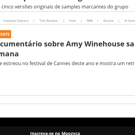
cinco versões originais de samples marcantes do grupo
Liverpool Express
|
Tom Browne
|
Funk
|
R&B
|
Groove
|
Al Gre
UENTE
cumentário sobre Amy Winehouse sai
mana
e estreou no festival de Cannes deste ano e mostra um retr
Inscreva-se no Moozyca