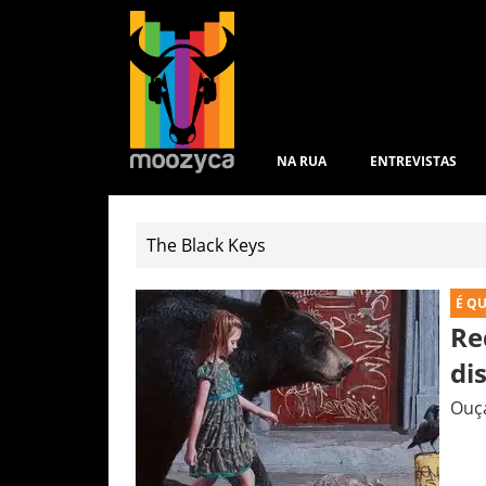
NA RUA
ENTREVISTAS
É Q
Re
di
Ouça