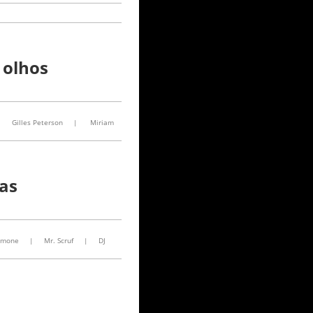
 olhos
Gilles Peterson
|
Miriam
ias
imone
|
Mr. Scruf
|
DJ