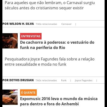
Para aqueles que não lembram, o Carnaval surgiu
séculos antes do cristianismo sequer existir
POR
WILSON H. SILVA
TAGs relacionadas
Carnaval
|
ENTREVISTAS
De cachorra à poderosa: o vestuário do
funk na periferia do Rio
Pesquisadora Joyce Fagundes fala sobre a relação
entre sexualidade e moda no funk
POR
DEYVIS DRUSIAN
TAGs relacionadas
Funk
|
Joyce Fagundes
|
É QUENTE
Expomusic 2016 leva o mundo da música
para dentro e fora do Anhembi