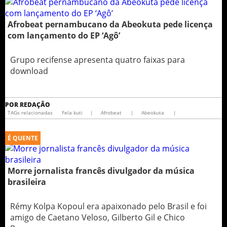
Afrobeat pernambucano da Abeokuta pede licença
com lançamento do EP ‘Agô’
Grupo recifense apresenta quatro faixas para
download
POR
REDAÇÃO
TAGs relacionadas
Fela kuti
|
Afrobeat
|
Abeokuta
|
É QUENTE
Morre jornalista francês divulgador da música
brasileira
Rémy Kolpa Kopoul era apaixonado pelo Brasil e foi
amigo de Caetano Veloso, Gilberto Gil e Chico