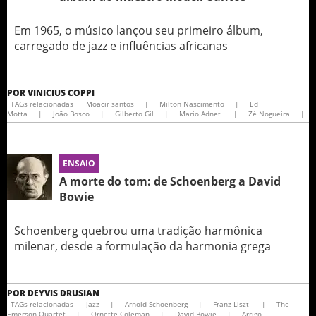
Em 1965, o músico lançou seu primeiro álbum,
carregado de jazz e influências africanas
POR
VINICIUS COPPI
TAGs relacionadas
Moacir santos
|
Milton Nascimento
|
Ed
Motta
|
João Bosco
|
Gilberto Gil
|
Mario Adnet
|
Zé Nogueira
|
ENSAIO
A morte do tom: de Schoenberg a David
Bowie
Schoenberg quebrou uma tradição harmônica
milenar, desde a formulação da harmonia grega
POR
DEYVIS DRUSIAN
TAGs relacionadas
Jazz
|
Arnold Schoenberg
|
Franz Liszt
|
The
Emerson Quartet
|
Ornette Coleman
|
David Bowie
|
Arrigo