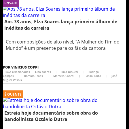
ENSAIO
Aos 78 anos, Elza Soares lança primeiro álbum de
inéditas da carreira
Com composições de alto nível, “A Mulher do Fim do
Mundo” é um presente para os fãs da cantora
POR
VINICIUS COPPI
TAGs relacionadas
Elza soares
|
Kiko Dinucci
|
Rodrigo
Campos
|
Romulo Froes
|
Marcelo Cabral
|
Passo Torto
|
José
Miguel Wisnik
|
É QUENTE
Estreia hoje documentário sobre obra do
bandolinista Octávio Dutra