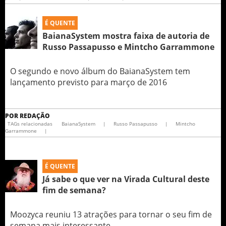
É QUENTE
BaianaSystem mostra faixa de autoria de
Russo Passapusso e Mintcho Garrammone
O segundo e novo álbum do BaianaSystem tem
lançamento previsto para março de 2016
POR
REDAÇÃO
TAGs relacionadas
BaianaSystem
|
Russo Passapusso
|
Mintcho
Garrammone
|
É QUENTE
Já sabe o que ver na Virada Cultural deste
fim de semana?
Moozyca reuniu 13 atrações para tornar o seu fim de
semana mais interessante