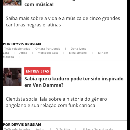
com música!
Saiba mais sobre a vida e a música de cinco grandes
cantoras negras e latinas
POR
DEYVIS DRUSIAN
TAGs relacionadas
Omara Portuondo
|
Dona Ivone
Lara
|
Africa
|
Mercedes Sosa
|
Nina Simone
|
Miriam
Makeba
|
ENTREVISTAS
Sabia que o kuduro pode ter sido inspirado
em Van Damme?
Cientista social fala sobre a história do gênero
angolano e sua relação com funk carioca
POR
DEYVIS DRUSIAN
TAGs relacionadas
Kuduro
|
DJ Satélite
|
Lil Pasta Sacerdote do