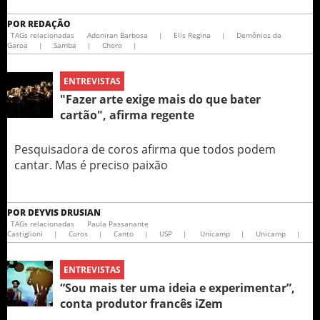
POR
REDAÇÃO
TAGs relacionadas
Adoniran Barbosa
|
Elis Regina
|
Demônios da
Garoa
|
Samba
|
Choro
|
ENTREVISTAS
"Fazer arte exige mais do que bater
cartão", afirma regente
Pesquisadora de coros afirma que todos podem
cantar. Mas é preciso paixão
POR
DEYVIS DRUSIAN
TAGs relacionadas
Paula Passanante
Castiglioni
|
Coros
|
Canto
|
USP
|
Unicamp
|
Unicamp
|
ENTREVISTAS
“Sou mais ter uma ideia e experimentar”,
conta produtor francês iZem