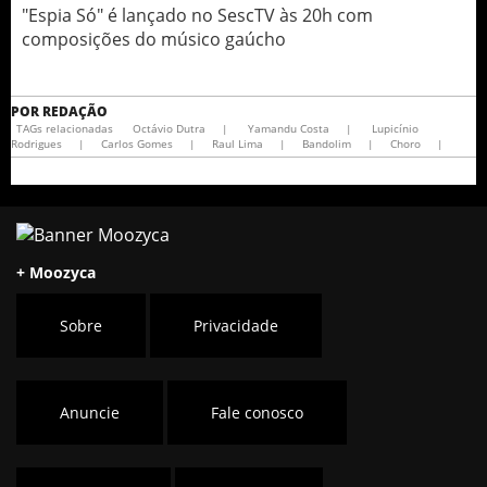
"Espia Só" é lançado no SescTV às 20h com
composições do músico gaúcho
POR
REDAÇÃO
TAGs relacionadas
Octávio Dutra
|
Yamandu Costa
|
Lupicínio
Rodrigues
|
Carlos Gomes
|
Raul Lima
|
Bandolim
|
Choro
|
+ Moozyca
Sobre
Privacidade
Anuncie
Fale conosco