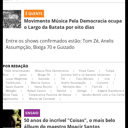
É QUENTE
Movimento Música Pela Democracia ocupa
o Largo da Batata por oito dias
Entre os shows confirmados estão: Tom Zé, Anelis
Assumpção, Bixiga 70 e Guizado
POR
REDAÇÃO
TAGs relacionadas
Música Pela Democracia
|
Filipe Catto
|
Tulipa
Ruiz
|
Jaloo
|
Bixiga 70
|
Jonnata Doll e os Garotos Solventes
|
Lucas Weglinski
|
Guizado
|
Tiê
|
Tutu Moraes
|
Lira
|
Tarântulas
|
Marcia Castro
|
Anelis Assumpção
|
Curumin
|
Saulo Duarte
|
Nana Rizinni
|
Michelle Abu
|
Tom Zé
|
BNegão
|
Rafael Castro
|
Rashid
|
Galego
|
Edgard Scandurra e
Silvia Tape
|
Cooperativa Paulista de Dança
|
Sandro Borelli com a Cia Carne
Agonizante
|
Blocos de Carnaval
|
ENSAIO
50 anos do incrível "Coisas", o mais belo
álbum do maestro Moacir Santos