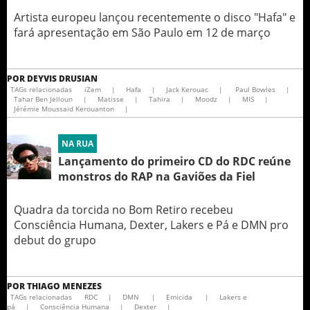
Artista europeu lançou recentemente o disco "Hafa" e
fará apresentação em São Paulo em 12 de março
POR
DEYVIS DRUSIAN
TAGs relacionadas
iZem
|
Hafa
|
Jack Kerouac
|
Paul Bowles
|
Tahar Ben Jelloun
|
Matisse
|
Tahira
|
Moodz
|
MIS
|
Jérémie Moussaid Kerouanton
|
NA RUA
Lançamento do primeiro CD do RDC reúne
monstros do RAP na Gaviões da Fiel
Quadra da torcida no Bom Retiro recebeu
Consciência Humana, Dexter, Lakers e Pá e DMN pro
debut do grupo
POR
THIAGO MENEZES
TAGs relacionadas
RDC
|
DMN
|
Emicida
|
Lakers e
pá
|
Consciência Humana
|
Dexter
|