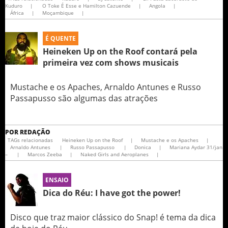
Kuduro
|
O Toke É Esse e Hamilton Cazuende
|
Angola
|
África
|
Moçambique
|
É QUENTE
Heineken Up on the Roof contará pela
primeira vez com shows musicais
Mustache e os Apaches, Arnaldo Antunes e Russo
Passapusso são algumas das atrações
POR
REDAÇÃO
TAGs relacionadas
Heineken Up on the Roof
|
Mustache e os Apaches
|
Arnaldo Antunes
|
Russo Passapusso
|
Donica
|
Mariana Aydar 31/jan
–
|
Marcos Zeeba
|
Naked Girls and Aeroplanes
|
ENSAIO
Dica do Réu: I have got the power!
Disco que traz maior clássico do Snap! é tema da dica