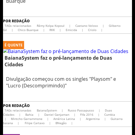
Buarque
POR
REDAÇÃO
TAGs relacionadas
Rémy Kolpa Kopoul
|
Caetano Veloso
|
Gilberto
Gil
|
Chico Buarque
|
RKK
|
Emicida
|
Criolo
|
É QUENTE
BaianaSystem faz o pré-lançamento de Duas
Cidades
Divulgação começou com os singles "Playsom" e
"Lucro (Descomprimindo)"
POR
REDAÇÃO
TAGs relacionadas
BaianaSystem
|
Russo Passapusso
|
Duas
Cidades
|
Bahia
|
Daniel Ganjaman
|
Fifa 2016
|
Cumbia
|
Mintcho Garrammone
|
América Latina
|
Argentina
|
Guitarra
baiana
|
Filipe Cartaxo
|
BNegão
|