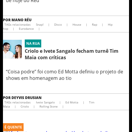
de hoje do Réu
POR
MANO RÉU
TAGs relacionadas
Snap!
|
Disco
|
House
|
Rap
|
Hip
hop
|
Eurodance
|
NA RUA
Criolo e Ivete Sangalo fecham turnê Tim
Maia com críticas
“Coisa podre” foi como Ed Motta definiu o projeto de
shows em homenagem ao tio
POR
DEYVIS DRUSIAN
TAGs relacionadas
Ivete Sangalo
|
Ed Motta
|
Tim
Maia
|
Criolo
|
Rolling Stone
|
É QUENTE