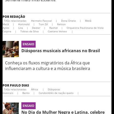
POR
REDAÇÃO
TAGs relacionadas
Hermeto Pascoal
|
Dona Onete
|
Metá
Metá
|
Hurtmold
|
Tom Zé
|
Nelson
Ayres
|
Lira
|
Dexter
|
Rashid
|
Orquestra Paulistana de Viola
Caipira
|
Tobias da Silva
|
Caetano Veloso
|
ENSAIO
Diásporas musicais africanas no Brasil
Conheça os fluxos migratórios da África que
influenciaram a cultura e a música brasileira
POR
PAULO DIAS
TAGs relacionadas
África
|
Diásporas
musicais
|
Banto
|
Candomblés de nação queto
|
ENSAIO
No Dia da Mulher Negra e Latina, celebre