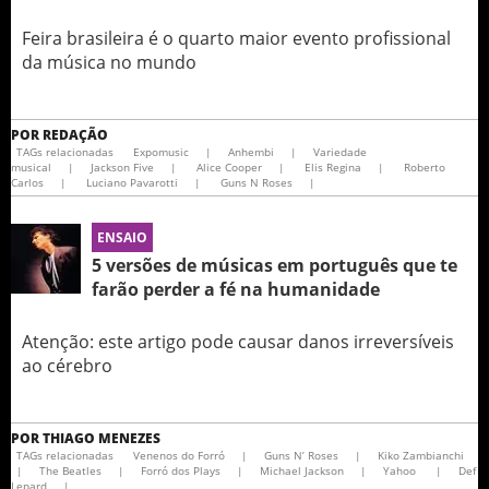
Feira brasileira é o quarto maior evento profissional
da música no mundo
POR
REDAÇÃO
TAGs relacionadas
Expomusic
|
Anhembi
|
Variedade
musical
|
Jackson Five
|
Alice Cooper
|
Elis Regina
|
Roberto
Carlos
|
Luciano Pavarotti
|
Guns N Roses
|
ENSAIO
5 versões de músicas em português que te
farão perder a fé na humanidade
Atenção: este artigo pode causar danos irreversíveis
ao cérebro
POR
THIAGO MENEZES
TAGs relacionadas
Venenos do Forró
|
Guns N’ Roses
|
Kiko Zambianchi
|
The Beatles
|
Forró dos Plays
|
Michael Jackson
|
Yahoo
|
Def
Lepard
|