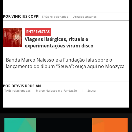
POR
VINICIUS COPPI
TAGs relacionadas
Arnaldo antunes
|
ENTREVISTAS
Viagens lisérgicas, rituais e
experimentações viram disco
Banda Marco Nalesso e a Fundação fala sobre o
lançamento do álbum “Seuva”; ouça aqui no Moozyca
POR
DEYVIS DRUSIAN
TAGs relacionadas
Marco Nalesso e a Fundação
|
Seuva
|