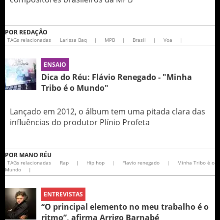
POR
REDAÇÃO
TAGs relacionadas
Larissa Baq
|
MPB
|
Brasil
|
Voa
|
ENSAIO
Dica do Réu: Flávio Renegado - "Minha
Tribo é o Mundo"
Lançado em 2012, o álbum tem uma pitada clara das
influências do produtor Plínio Profeta
POR
MANO RÉU
TAGs relacionadas
Rap
|
Hip hop
|
Flavio renegado
|
Minha Tribo é o
Mundo
|
ENTREVISTAS
“O principal elemento no meu trabalho é o
ritmo”, afirma Arrigo Barnabé