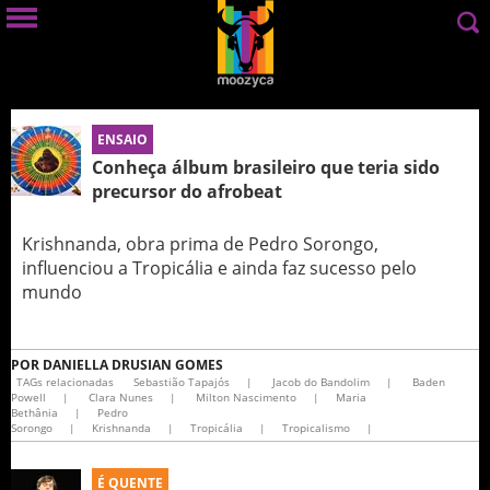
ENSAIO
Conheça álbum brasileiro que teria sido
precursor do afrobeat
Krishnanda, obra prima de Pedro Sorongo,
influenciou a Tropicália e ainda faz sucesso pelo
mundo
POR
DANIELLA DRUSIAN GOMES
TAGs relacionadas
Sebastião Tapajós
|
Jacob do Bandolim
|
Baden
Powell
|
Clara Nunes
|
Milton Nascimento
|
Maria
Bethânia
|
Pedro
Sorongo
|
Krishnanda
|
Tropicália
|
Tropicalismo
|
É QUENTE