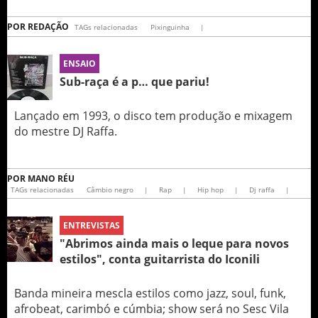
POR
REDAÇÃO
TAGs relacionadas
Pixinguinha
|
ENSAIO
Sub-raça é a p… que pariu!
Lançado em 1993, o disco tem produção e mixagem
do mestre DJ Raffa.
POR
MANO RÉU
TAGs relacionadas
Câmbio negro
|
Rap
|
Hip hop
|
Dj raffa
|
ENTREVISTAS
"Abrimos ainda mais o leque para novos
estilos", conta guitarrista do Iconili
Banda mineira mescla estilos como jazz, soul, funk,
afrobeat, carimbó e cúmbia; show será no Sesc Vila