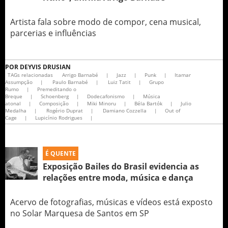
Artista fala sobre modo de compor, cena musical,
parcerias e influências
POR
DEYVIS DRUSIAN
TAGs relacionadas
Arrigo Barnabé
|
Jazz
|
Punk
|
Itamar
Assumpção
|
Paulo Barnabé
|
Luiz Tatit
|
Grupo
Rumo
|
Premeditando o
Breque
|
Schoenberg
|
Dodecafonismo
|
Música
atonal
|
Composição
|
Miki Minoru
|
Béla Bartók
|
Julio
Medalha
|
Rogério Duprat
|
Damiano Cozzella
|
Out of
Cage
|
Lupicínio Rodrigues​
|
É QUENTE
Exposição Bailes do Brasil evidencia as
relações entre moda, música e dança
Acervo de fotografias, músicas e vídeos está exposto
no Solar Marquesa de Santos em SP