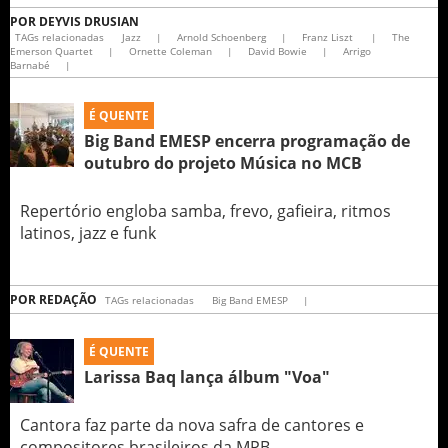
POR
DEYVIS DRUSIAN
TAGs relacionadas
Jazz
|
Arnold Schoenberg
|
Franz Liszt
|
The
Emerson Quartet
|
Ornette Coleman
|
David Bowie
|
Arrigo
Barnabé
|
É QUENTE
Big Band EMESP encerra programação de
outubro do projeto Música no MCB
Repertório engloba samba, frevo, gafieira, ritmos
latinos, jazz e funk
POR
REDAÇÃO
TAGs relacionadas
Big Band EMESP
|
É QUENTE
Larissa Baq lança álbum "Voa"
Cantora faz parte da nova safra de cantores e
compositores brasileiros da MPB