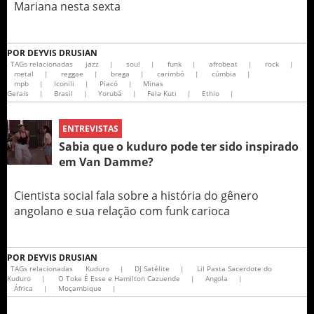
Mariana nesta sexta
POR
DEYVIS DRUSIAN
TAGs relacionadas
jazz
|
soul
|
funk
|
afrobeat
|
rock
|
metal
|
reggae
|
brega
|
carimbó
|
cúmbia
|
mpb
|
Iconili
|
Piacó
|
Minas
Gerais
|
Brasil
|
Yorubá
|
Fela Kuti
|
Ethio
|
ENTREVISTAS
Sabia que o kuduro pode ter sido inspirado
em Van Damme?
Cientista social fala sobre a história do gênero
angolano e sua relação com funk carioca
POR
DEYVIS DRUSIAN
TAGs relacionadas
Kuduro
|
DJ Satélite
|
Lil Pasta Sacerdote do
Kuduro
|
O Toke É Esse e Hamilton Cazuende
|
Angola
|
África
|
Moçambique
|