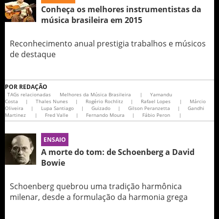
Conheça os melhores instrumentistas da
música brasileira em 2015
Reconhecimento anual prestigia trabalhos e músicos
de destaque
POR
REDAÇÃO
TAGs relacionadas
Melhores da Música Brasileira
|
Yamandu
Costa
|
Thales Nunes
|
Rogério Rochlitz
|
Rafael Lopes
|
Márcio
Oliveira
|
Lupa Santiago
|
Guizado
|
Gilson Peranzetta
|
Gandhi
Martinez
|
Fred Valle
|
Fernando Moura
|
Fábio Peron
|
ENSAIO
A morte do tom: de Schoenberg a David
Bowie
Schoenberg quebrou uma tradição harmônica
milenar, desde a formulação da harmonia grega