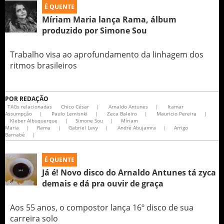
É QUENTE
Míriam Maria lança Rama, álbum
produzido por Simone Sou
Trabalho visa ao aprofundamento da linhagem dos
ritmos brasileiros
POR
REDAÇÃO
TAGs relacionadas
Chico César
|
Arnaldo Antunes
|
Itamar
Assumpção
|
Paulo Lemisnki
|
Zeca Baleiro
|
Mauricio Pereira
|
Kleber Albuquerque
|
Simone Sou
|
Míriam
Maria
|
Rama
|
Gabriel Levy
|
André Abujamra
|
Arrigo
Barnabé
|
É QUENTE
Já é! Novo disco do Arnaldo Antunes tá zyca
demais e dá pra ouvir de graça
Aos 55 anos, o compostor lança 16º disco de sua
carreira solo