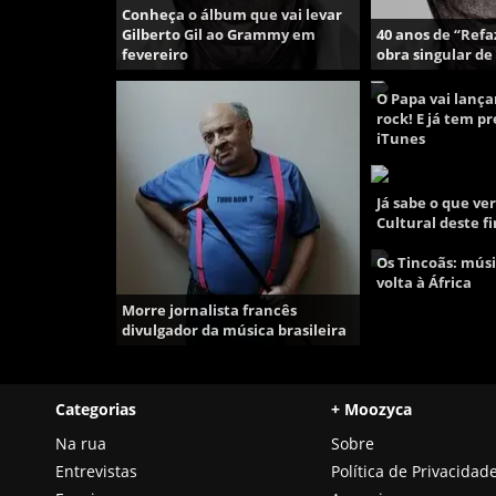
Conheça o álbum que vai levar
Gilberto Gil ao Grammy em
40 anos de “Ref
fevereiro
obra singular de 
O Papa vai lança
rock! E já tem p
iTunes
Já sabe o que ve
Cultural deste 
Os Tincoãs: músi
volta à África
Morre jornalista francês
divulgador da música brasileira
Categorias
+ Moozyca
Na rua
Sobre
Entrevistas
Política de Privacidad