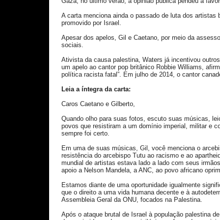
Gaza, no último verão, a opinião pública pendeu a favor
A carta menciona ainda o passado de luta dos artistas 
promovido por Israel.
Apesar dos apelos, Gil e Caetano, por meio da assess
sociais.
Ativista da causa palestina, Waters já incentivou outro
um apelo ao cantor pop britânico Robbie Williams, af
política racista fatal”. Em julho de 2014, o cantor can
Leia a íntegra da carta:
Caros Caetano e Gilberto,
Quando olho para suas fotos, escuto suas músicas, leio 
povos que resistiram a um domínio imperial, militar e c
sempre foi certo.
Em uma de suas músicas, Gil, você menciona o arceb
resistência do arcebispo Tutu ao racismo e ao aparth
mundial de artistas estava lado a lado com seus irmão
apoio a Nelson Mandela, a ANC, ao povo africano oprim
Estamos diante de uma oportunidade igualmente signi
que o direito a uma vida humana decente e à autodete
Assembleia Geral da ONU, focados na Palestina.
Após o ataque brutal de Israel à população palestina de