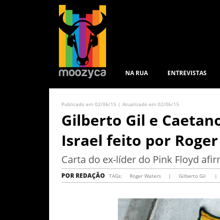
NA RUA
ENTREVISTAS
Publicado em 02/06/15 | Atualizado em 02/06/15
Gilberto Gil e Caeta
Israel feito por Roge
Carta do ex-líder do Pink Floyd af
POR
REDAÇÃO
TAGs:
Roger Waters
|
Gilberto Gil
|