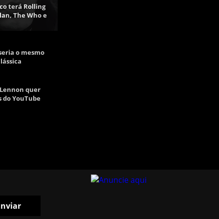
ico terá Rolling
lan, The Who e
seria o mesmo
lássica
 Lennon quer
as do YouTube