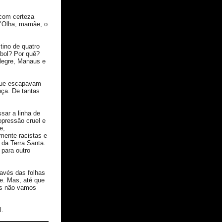
 com certeza
 "Olha, mamãe, o
tino de quatro
ebol? Por quê?
Alegre, Manaus e
 que escapavam
nça. De tantas
sar a linha de
opressão cruel e
e,
rmente racistas e
 da Terra Santa.
para outro
avés das folhas
de. Mas, até que
ós não vamos
l.