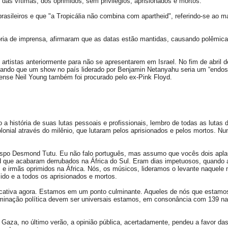
 das vítimas, dos oprimidos, sem privilégios, aprisionados e mortos.
brasileiros e que "a Tropicália não combina com apartheid", referindo-se ao 
oria de imprensa, afirmaram que as datas estão mantidas, causando polêmic
s artistas anteriormente para não se apresentarem em Israel. No fim de abril d
irmando que um show no país liderado por Benjamin Netanyahu seria um “endo
adense Neil Young também foi procurado pelo ex-Pink Floyd.
a história de suas lutas pessoais e profissionais, lembro de todas as lutas 
olonial através do milênio, que lutaram pelos aprisionados e pelos mortos. Nun
ispo Desmond Tutu. Eu não falo português, mas assumo que vocês dois apl
eid que acabaram derrubados na África do Sul. Eram dias impetuosos, quando
s e irmãs oprimidos na África. Nós, os músicos, lideramos o levante naquel
ido e a todos os aprisionados e mortos.
ficativa agora. Estamos em um ponto culminante. Aqueles de nós que estam
rminação política devem ser universais estamos, em consonância com 139 n
 Gaza, no último verão, a opinião pública, acertadamente, pendeu a favor das