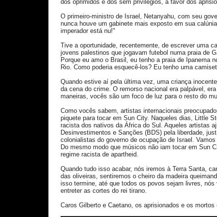
dos oprimidos e dos sem privilégios, a favor dos apris
O primeiro-ministro de Israel, Netanyahu, com seu gove
nunca houve um gabinete mais exposto em sua calúnia 
imperador está nu!"
Tive a oportunidade, recentemente, de escrever uma car
jovens palestinos que jogavam futebol numa praia de Gaz
Porque eu amo o Brasil, eu tenho a praia de Ipanema 
Rio. Como poderia esquecê-los? Eu tenho uma camiseta 
Quando estive aí pela última vez, uma criança inocente
da cena do crime. O remorso nacional era palpável, er
maneiras, vocês são um foco de luz para o resto do m
Como vocês sabem, artistas internacionais preocupados
piquete para tocar em Sun City. Naqueles dias, Little 
racista dos nativos da África do Sul. Aqueles artistas 
Desinvestimentos e Sanções (BDS) pela liberdade, justi
colonialistas do governo de ocupação de Israel. Vamos c
Do mesmo modo que músicos não iam tocar em Sun City
regime racista de apartheid.
Quando tudo isso acabar, nós iremos à Terra Santa, ca
das oliveiras, sentiremos o cheiro da madeira queimand
isso termine, até que todos os povos sejam livres, n
entreter as cortes do rei tirano.
Caros Gilberto e Caetano, os aprisionados e os morto