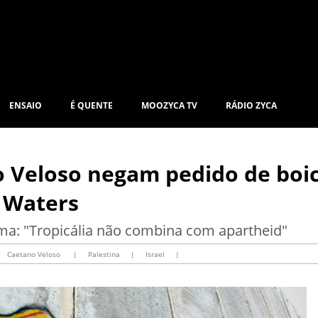
ENSAIO
É QUENTE
MOOZYCA TV
RÁDIO ZYCA
no Veloso negam pedido de boi
r Waters
irma: "Tropicália não combina com apartheid"
Caetano Veloso
|
Palestina
|
Israel
|