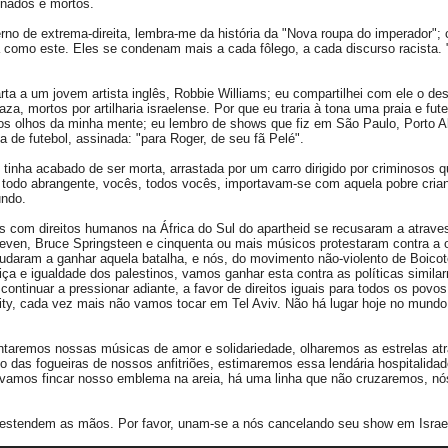
ionados e mortos.
rno de extrema-direita, lembra-me da história da "Nova roupa do imperador";
como este. Eles se condenam mais a cada fôlego, a cada discurso racista.
ta a um jovem artista inglês, Robbie Williams; eu compartilhei com ele o des
a, mortos por artilharia israelense. Por que eu traria à tona uma praia e fut
nos olhos da minha mente; eu lembro de shows que fiz em São Paulo, Porto 
de futebol, assinada: "para Roger, de seu fã Pelé".
 tinha acabado de ser morta, arrastada por um carro dirigido por criminosos
a todo abrangente, vocês, todos vocês, importavam-se com aquela pobre cria
undo.
 com direitos humanos na África do Sul do apartheid se recusaram a atraves
Steven, Bruce Springsteen e cinquenta ou mais músicos protestaram contra a 
ajudaram a ganhar aquela batalha, e nós, do movimento não-violento de Boicot
ça e igualdade dos palestinos, vamos ganhar esta contra as políticas simila
ontinuar a pressionar adiante, a favor de direitos iguais para todos os povos
, cada vez mais não vamos tocar em Tel Aviv. Não há lugar hoje no mundo 
ntaremos nossas músicas de amor e solidariedade, olharemos as estrelas atr
o das fogueiras de nossos anfitriões, estimaremos essa lendária hospitalida
ós vamos fincar nosso emblema na areia, há uma linha que não cruzaremos, n
s estendem as mãos. Por favor, unam-se a nós cancelando seu show em Israe