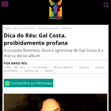
Publicado em 27/10/15 | Atualizado em 17/04/16
Dica do Réu: Gal Costa,
proibidamente profana
A ousadia feminina, doce e agressiva de Gal Costa é a
marca desse álbum
POR MANO RÉU
TAGs:
Gal costa
|
Luiz Gonzaga
|
Moraes Moreira
|
Gonza Jr
|
Jackson
do Pandeiro
|
Gilberto Gil
|
Djavan
|
Compartilhar por Whatsapp