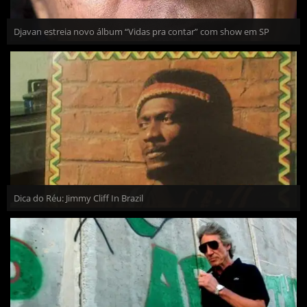
Djavan estreia novo álbum “Vidas pra contar” com show em SP
Dica do Réu: Jimmy Cliff In Brazil