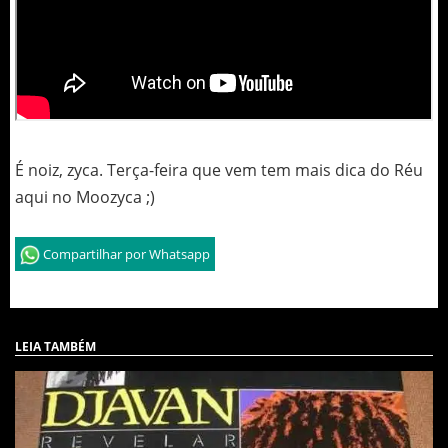
É noiz, zyca. Terça-feira que vem tem mais dica do Réu
aqui no Moozyca ;)
Compartilhar por Whatsapp
LEIA TAMBÉM