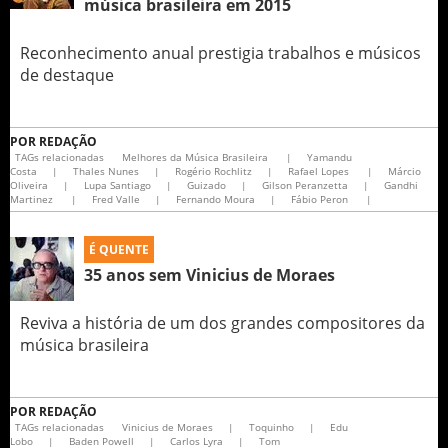
música brasileira em 2015
Reconhecimento anual prestigia trabalhos e músicos
de destaque
POR
REDAÇÃO
TAGs relacionadas
Melhores da Música Brasileira
|
Yamandu
Costa
|
Thales Nunes
|
Rogério Rochlitz
|
Rafael Lopes
|
Márcio
Oliveira
|
Lupa Santiago
|
Guizado
|
Gilson Peranzetta
|
Gandhi
Martinez
|
Fred Valle
|
Fernando Moura
|
Fábio Peron
|
É QUENTE
35 anos sem Vinicius de Moraes
Reviva a história de um dos grandes compositores da
música brasileira
POR
REDAÇÃO
TAGs relacionadas
Vinicius de Moraes
|
Toquinho
|
Edu
Lobo
|
Baden Powell
|
Carlos Lyra
|
Tom