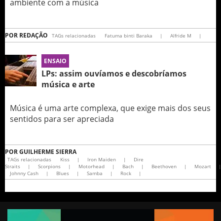
ambiente com a música
POR
REDAÇÃO
TAGs relacionadas
Fatuma binti Baraka
|
Alfride M
|
ENSAIO
LPs: assim ouvíamos e descobríamos
música e arte
Música é uma arte complexa, que exige mais dos seus
sentidos para ser apreciada
POR
GUILHERME SIERRA
TAGs relacionadas
Kiss
|
Iron Maiden
|
Dire
Straits
|
Scorpions
|
Motorhead
|
Bach
|
Beethoven
|
Mozart
Johnny Cash
|
Blues
|
Samba
|
Rock
|