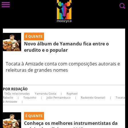
É QUENTE
Novo álbum de Yamandu fica entre o
erudito e o popular
Tocata à Amizade conta com composições autorais e
releituras de grandes nomes
POR
REDAÇÃO
TAGs relacionadas
Yamandu Costa
|
Raphael
Rabello
|
Toquinho
|
João Pernambuco
|
Radamés Gnattali
|
Tocata
à Amizade
|
É QUENTE
Conheça os melhores instrumentistas da