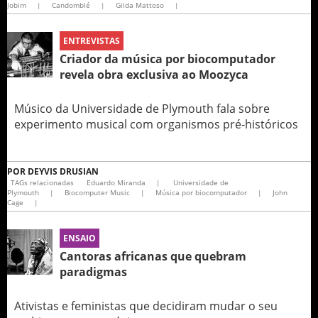
Jobim
|
Candomblé
|
Gilda Mattoso
|
ENTREVISTAS
Criador da música por biocomputador
revela obra exclusiva ao Moozyca
Músico da Universidade de Plymouth fala sobre
experimento musical com organismos pré-históricos
POR
DEYVIS DRUSIAN
TAGs relacionadas
Eduardo Miranda
|
Universidade de
Plymouth
|
Biocomputer Music
|
Música por biocomputador
|
John
Cage
|
ENSAIO
Cantoras africanas que quebram
paradigmas
Ativistas e feministas que decidiram mudar o seu