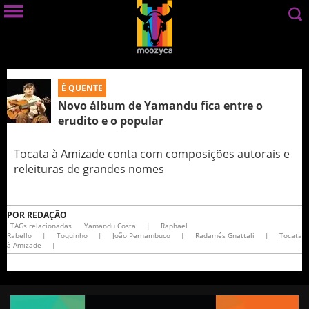
É QUENTE
Novo álbum de Yamandu fica entre o
erudito e o popular
Tocata à Amizade conta com composições autorais e
releituras de grandes nomes
POR
REDAÇÃO
TAGs relacionadas
Yamandu Costa
|
Raphael
Rabello
|
Toquinho
|
João Pernambuco
|
Radamés Gnattali
|
Tocata
à Amizade
|