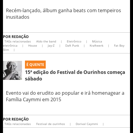
Recém-lançado, álbum ganha beats com tempeiros
inusitados
POR
REDAÇÃO
TAGs relacionadas
Aldo the band
|
Eletrônico
|
Música
eletrônica
|
House
|
Jay-Z
|
Daft Punk
|
Kraftwerk
|
Fat Boy
Slim
|
É QUENTE
15ª edição do Festival de Ourinhos começa
sábado
Evento vai do erudito ao popular e irá homenagear a
Família Caymmi em 2015
POR
REDAÇÃO
TAGs relacionadas
Festival de ourinhos
|
Dorival Caymmi
|