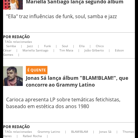
Mariella Santiago lança segundo álbum
"Ella" traz influências de funk, soul, samba e jazz
POR
REDAÇÃO
TAGs relacionadas
Samba
|
Jazz
|
Funk
|
Soul
|
Ella
|
Chico
César
|
Mariella Santiago
|
Tim Maia
|
João Gilberto
|
Edson
Gomes
|
É QUENTE
Jonas Sá lança álbum "BLAM!BLAM!", que
concorre ao Grammy Latino
Carioca apresenta LP sobre temáticas fetichistas,
baseado em estética dos anos 1980
POR
REDAÇÃO
TAGs relacionadas
Grammy Latino
|
BLAM!BLAM
|
Jonas Sá
|
Thomas
Hares
|
Rafael Rocha
|