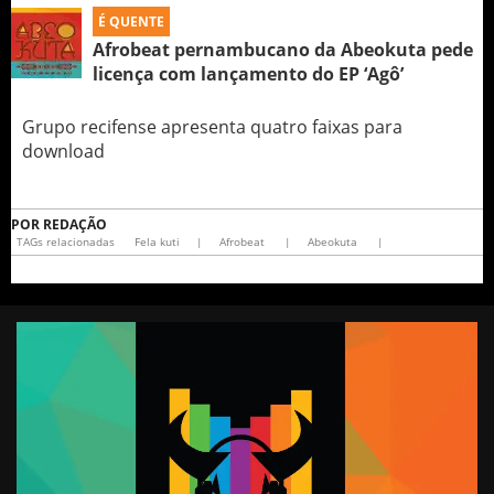
É QUENTE
Afrobeat pernambucano da Abeokuta pede
licença com lançamento do EP ‘Agô’
Grupo recifense apresenta quatro faixas para
download
POR
REDAÇÃO
TAGs relacionadas
Fela kuti
|
Afrobeat
|
Abeokuta
|