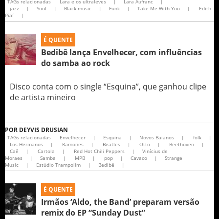
TAGs relacionadas
Lara e os ultraleves
|
Lara Aufranc
|
jazz
|
Soul
|
Black music
|
Funk
|
Take Me With You
|
Edith
Piaf
|
É QUENTE
Bedibê lança Envelhecer, com influências
do samba ao rock
Disco conta com o single “Esquina”, que ganhou clipe
de artista mineiro
POR
DEYVIS DRUSIAN
TAGs relacionadas
Envelhecer
|
Esquina
|
Novos Baianos
|
folk
|
Los Hermanos
|
Ramones
|
Beatles
|
Otto
|
Beethoven
|
Caê
|
Cartola
|
Red Hot Chili Peppers
|
Vinícius de
Moraes
|
Samba
|
MPB
|
pop
|
Cavaco
|
Strange
Music
|
Estúdio Trampolim
|
Bedibê
|
É QUENTE
Irmãos ‘Aldo, the Band’ preparam versão
remix do EP “Sunday Dust”