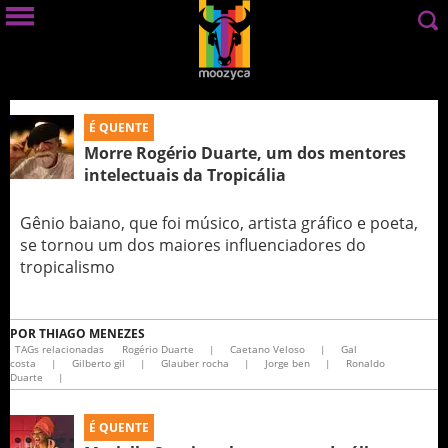
É QUENTE
Morre Rogério Duarte, um dos mentores
intelectuais da Tropicália
Gênio baiano, que foi músico, artista gráfico e poeta,
se tornou um dos maiores influenciadores do
tropicalismo
POR
THIAGO MENEZES
TAGs relacionadas
Rogério Duarte
|
Caetano Veloso
|
Gal
costa
|
Gilberto gil
|
Glauber rocha
|
Jorge ben
|
Ronaldo
Duarte
|
É QUENTE