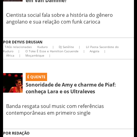
em Van Damme?
Cientista social fala sobre a história do gênero
angolano e sua relação com funk carioca
POR
DEYVIS DRUSIAN
TAGs relacionadas
Kuduro
|
DJ Satélite
|
Lil Pasta Sacerdote do
Kuduro
|
O Toke É Esse e Hamilton Cazuende
|
Angola
|
África
|
Moçambique
|
É QUENTE
Sonoridade de Amy e charme de Piaf:
conheça Lara e os Ultraleves
Banda resgata soul music com referências
contemporâneas em primeiro single
POR
REDAÇÃO