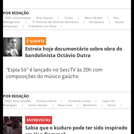
POR
REDAÇÃO
TAGs relacionadas
Elza Soares
|
Criolo
|
Mano Brown
|
Ney
Matogrosso
|
3º Festival de Direitos Humanos
|
Ibirapuera
|
Daniel
Ganjaman
|
Cidadania nas Ruas
|
É QUENTE
Estreia hoje documentário sobre obra do
bandolinista Octávio Dutra
"Espia Só" é lançado no SescTV às 20h com
composições do músico gaúcho
POR
REDAÇÃO
TAGs relacionadas
Octávio Dutra
|
Yamandu Costa
|
Lupicínio
Rodrigues
|
Carlos Gomes
|
Raul Lima
|
Bandolim
|
Choro
|
ENTREVISTAS
Sabia que o kuduro pode ter sido inspirado