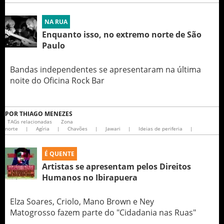
NA RUA
Enquanto isso, no extremo norte de São
Paulo
Bandas independentes se apresentaram na última
noite do Oficina Rock Bar
POR
THIAGO MENEZES
TAGs relacionadas
Zona
norte
|
Agíria
|
Chavões
|
Jawari
|
Ideias de periferia
|
É QUENTE
Artistas se apresentam pelos Direitos
Humanos no Ibirapuera
Elza Soares, Criolo, Mano Brown e Ney
Matogrosso fazem parte do "Cidadania nas Ruas"