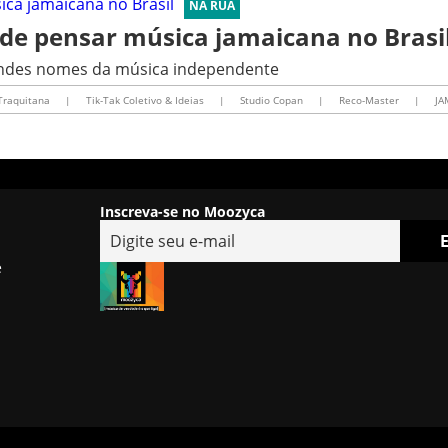
NA RUA
de pensar música jamaicana no Brasi
randes nomes da música independente
Traquitana
|
Tik-Tak Coletivo & Ideias
|
Studio Copan
|
Reco-Master
|
JA
Inscreva-se no Moozyca
e