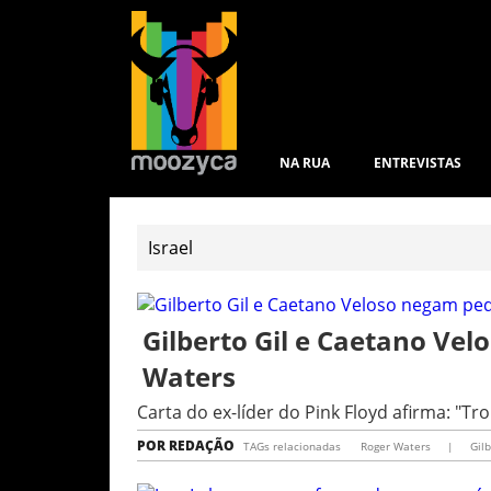
NA RUA
ENTREVISTAS
Gilberto Gil e Caetano Vel
Waters
Carta do ex-líder do Pink Floyd afirma: "T
POR
REDAÇÃO
TAGs relacionadas
Roger Waters
|
Gil