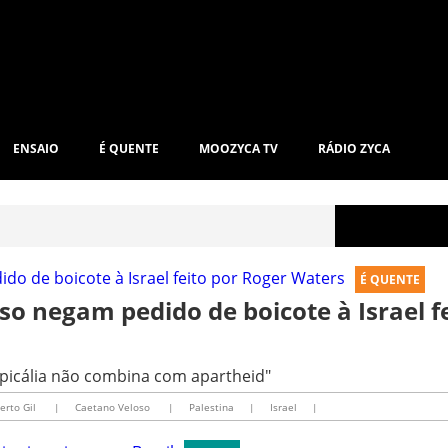
ENSAIO
É QUENTE
MOOZYCA TV
RÁDIO ZYCA
É QUENTE
oso negam pedido de boicote à Israel f
ropicália não combina com apartheid"
berto Gil
|
Caetano Veloso
|
Palestina
|
Israel
|