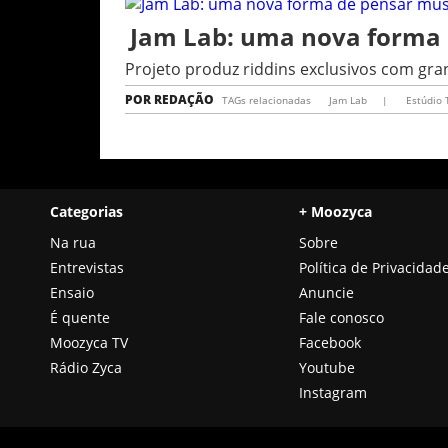
Jam Lab: uma nova forma 
Projeto produz riddins exclusivos com g
POR
REDAÇÃO
TAGs relacionadas
Jam Lab
|
Estúdio 
Categorias
+ Moozyca
Na rua
Sobre
Entrevistas
Política de Privacidad
Ensaio
Anuncie
É quente
Fale conosco
Moozyca TV
Facebook
Rádio Zyca
Youtube
Instagram