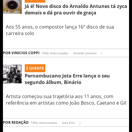
Já é! Novo disco do Arnaldo Antunes tá zyca
demais e dá pra ouvir de graça
Aos 55 anos, o compostor lança 16º disco de sua
carreira solo
POR
VINICIUS COPPI
TAGs relacionadas
Arnaldo antunes
|
É QUENTE
Pernambucano Jota Erre lança o seu
segundo álbum, Binário
Artista começou sua trajetória aos 11 anos, com
referência em artistas como João Bosco, Caetano e Gil
POR
REDAÇÃO
TAGs relacionadas
Jota Erre
|