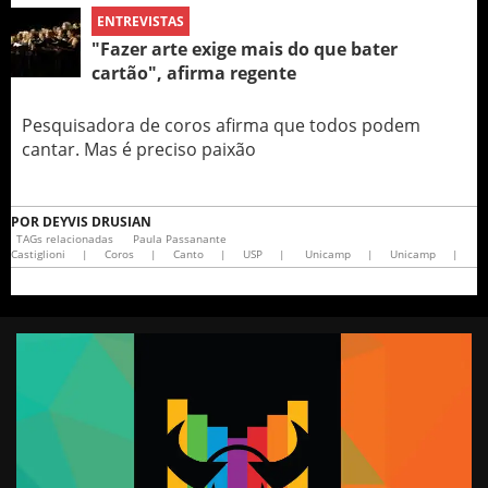
ENTREVISTAS
"Fazer arte exige mais do que bater
cartão", afirma regente
Pesquisadora de coros afirma que todos podem
cantar. Mas é preciso paixão
POR
DEYVIS DRUSIAN
TAGs relacionadas
Paula Passanante
Castiglioni
|
Coros
|
Canto
|
USP
|
Unicamp
|
Unicamp
|