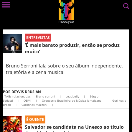
ENTREVISTAS
‘É mais barato produzir, então se produz
muito’
Bruno Serroni fala sobre o seu álbum independente,
trajetória e a cena musical
POR
DEYVIS DRUSIAN
TAGs relacionadas
Bruno serroni
|
Leadbelly
|
Sérgio
Sofiatti
|
OBMJ
|
Orquestra Brasileira de Música Jamaicana
|
Guri Assis
Brasil
|
Carlinhos Mazzoni
|
É QUENTE
Salvador se candidata na Unesco ao título