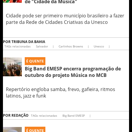
de "Cidade da Música"
Cidade pode ser primeiro município brasileiro a fazer
parte da Rede de Cidades Criativas da Unesco
POR
TRIBUNA DA BAHIA
TAGs relacionadas
Salvador
|
Carlinhos Browns
|
Unesco
|
É QUENTE
Big Band EMESP encerra programação de
outubro do projeto Música no MCB
Repertório engloba samba, frevo, gafieira, ritmos
latinos, jazz e funk
POR
REDAÇÃO
TAGs relacionadas
Big Band EMESP
|
É QUENTE