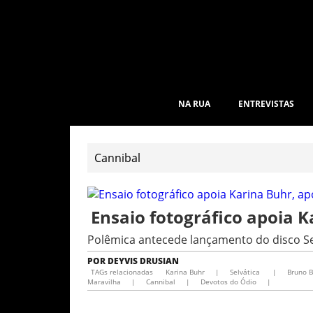
NA RUA
ENTREVISTAS
Ensaio fotográfico apoia 
Polêmica antecede lançamento do disco Se
POR
DEYVIS DRUSIAN
TAGs relacionadas
Karina Buhr
|
Selvática
|
Bruno 
Maravilha
|
Cannibal
|
Devotos do Ódio
|