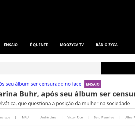
ENSAIO
É QUENTE
MOOZYCA TV
RÁDIO ZYCA
ENSAIO
Karina Buhr, após seu álbum ser censu
lvática, que questiona a posição da mulher na sociedade
Buarque
|
MAU
|
André Lima
|
Victor Rice
|
Beto Figueiroa
|
Aline 