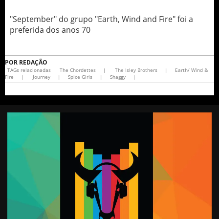
"September" do grupo "Earth, Wind and Fire" foi a
preferida dos anos 70
POR
REDAÇÃO
TAGs relacionadas
The Chordettes
|
The Isley Brothers
|
Earth/ Wind &
Fire
|
Journey
|
Spice Girls
|
Shaggy
|