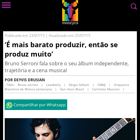
Publicado em 23/07/15 | Atualizado em 25/07/15
‘É mais barato produzir, então se
produz muito’
Bruno Serroni fala sobre o seu álbum independente,
trajetória e a cena musical
POR DEYVIS DRUSIAN
TAGs:
Bruno serroni
|
Leadbelly
|
Sérgio Sofiatti
|
OBMJ
|
Orquestra
Brasileira de Música Jamaicana
|
Guri Assis Brasil
|
Carlinhos Mazzoni
|
Compartilhar por Whatsapp