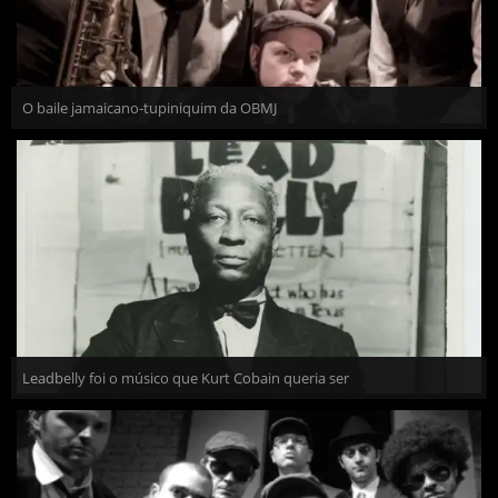
O baile jamaicano-tupiniquim da OBMJ
Leadbelly foi o músico que Kurt Cobain queria ser