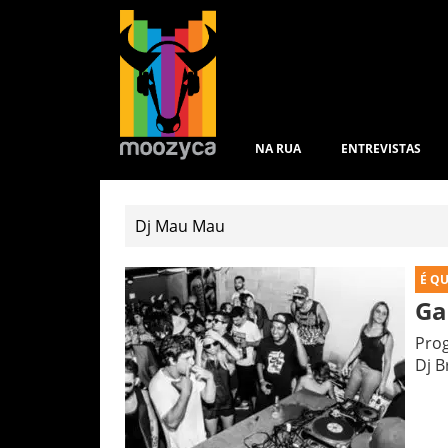
NA RUA
ENTREVISTAS
É Q
Ga
Prog
Dj B