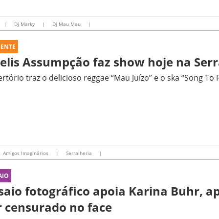
|
Dj Marky
|
Dj Mau Mau
|
UENTE
elis Assumpção faz show hoje na Serr
rtório traz o delicioso reggae “Mau Juízo” e o ska “Song To 
Amigos Imaginários
|
Serralheria
|
AIO
saio fotográfico apoia Karina Buhr, 
r censurado no face