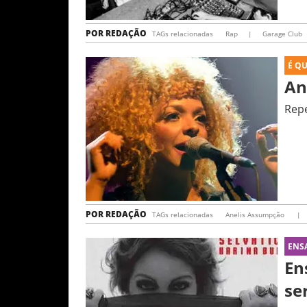
POR
REDAÇÃO
TAGs relacionadas
Rap
|
Garage Club
É Q
An
Repe
POR
REDAÇÃO
TAGs relacionadas
Anelis Assumpção
|
ENS
En
se