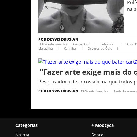
Polê
na 
POR
DEYVIS DRUSIAN
TAGs relacionadas
Karina Buhr
|
Selvática
|
Bruno 
Maravilha
|
Cannibal
|
Devotos do Ódio
|
"Fazer arte exige mais do 
Pesquisadora de coros afirma que todos p
POR
DEYVIS DRUSIAN
TAGs relacionadas
Paula Passanant
Categorias
+ Moozyca
Na rua
Sobre