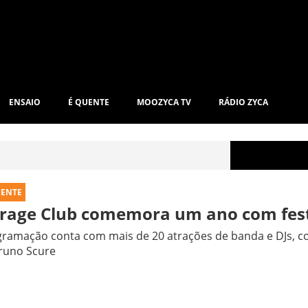
ENSAIO
É QUENTE
MOOZYCA TV
RÁDIO ZYCA
UENTE
rage Club comemora um ano com fest
ramação conta com mais de 20 atrações de banda e DJs, c
runo Scure