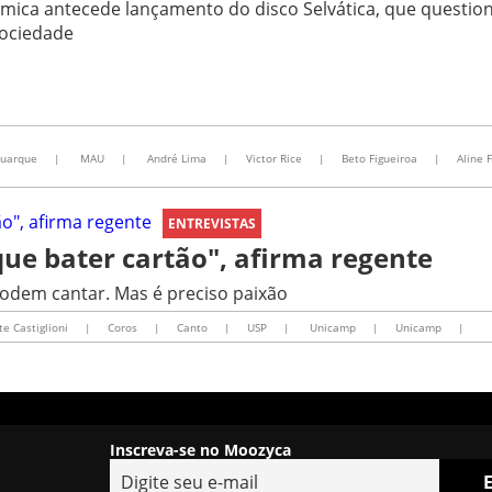
mica antecede lançamento do disco Selvática, que questio
sociedade
Buarque
|
MAU
|
André Lima
|
Victor Rice
|
Beto Figueiroa
|
Aline 
ENTREVISTAS
que bater cartão", afirma regente
odem cantar. Mas é preciso paixão
e Castiglioni
|
Coros
|
Canto
|
USP
|
Unicamp
|
Unicamp
|
Inscreva-se no Moozyca