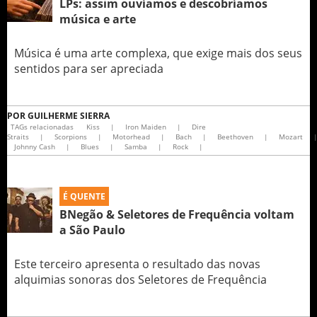
LPs: assim ouvíamos e descobríamos
música e arte
Música é uma arte complexa, que exige mais dos seus
sentidos para ser apreciada
POR
GUILHERME SIERRA
TAGs relacionadas
Kiss
|
Iron Maiden
|
Dire
Straits
|
Scorpions
|
Motorhead
|
Bach
|
Beethoven
|
Mozart
Johnny Cash
|
Blues
|
Samba
|
Rock
|
É QUENTE
BNegão & Seletores de Frequência voltam
a São Paulo
Este terceiro apresenta o resultado das novas
alquimias sonoras dos Seletores de Frequência