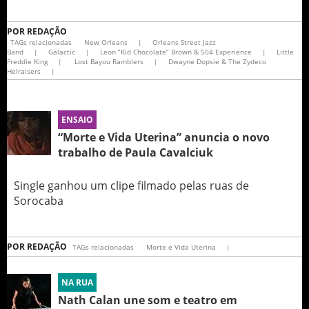
POR
REDAÇÃO
TAGs relacionadas
New Orleans
|
Orleans Street Jazz
Band
|
Galactic
|
Leon “Kid Chocolate” Brown & 504 Experience
|
Little
Freddie King
|
Lost Bayou Ramblers
|
Dwayne Dopsie & The Zydeco
Helraisers
|
ENSAIO
“Morte e Vida Uterina” anuncia o novo
trabalho de Paula Cavalciuk
Single ganhou um clipe filmado pelas ruas de
Sorocaba
POR
REDAÇÃO
TAGs relacionadas
Morte e Vida Uterina
|
NA RUA
Nath Calan une som e teatro em