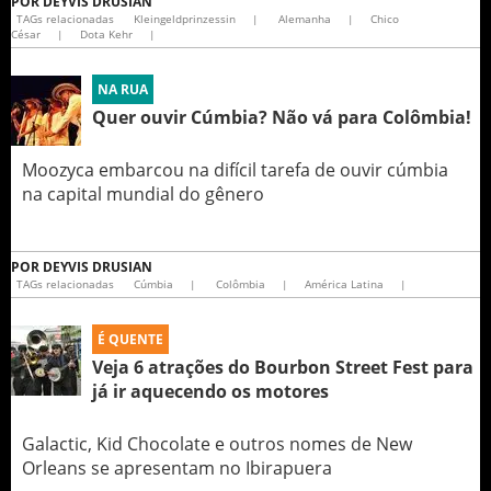
POR
DEYVIS DRUSIAN
TAGs relacionadas
Kleingeldprinzessin
|
Alemanha
|
Chico
César
|
Dota Kehr
|
NA RUA
Quer ouvir Cúmbia? Não vá para Colômbia!
Moozyca embarcou na difícil tarefa de ouvir cúmbia
na capital mundial do gênero
POR
DEYVIS DRUSIAN
TAGs relacionadas
Cúmbia
|
Colômbia
|
América Latina
|
É QUENTE
Veja 6 atrações do Bourbon Street Fest para
já ir aquecendo os motores
Galactic, Kid Chocolate e outros nomes de New
Orleans se apresentam no Ibirapuera