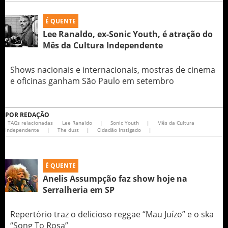
É QUENTE
Lee Ranaldo, ex-Sonic Youth, é atração do
Mês da Cultura Independente
Shows nacionais e internacionais, mostras de cinema
e oficinas ganham São Paulo em setembro
POR
REDAÇÃO
TAGs relacionadas
Lee Ranaldo
|
Sonic Youth
|
Mês da Cultura
Independente
|
The dust
|
Cidadão Instigado
|
É QUENTE
Anelis Assumpção faz show hoje na
Serralheria em SP
Repertório traz o delicioso reggae “Mau Juízo” e o ska
“Song To Rosa”