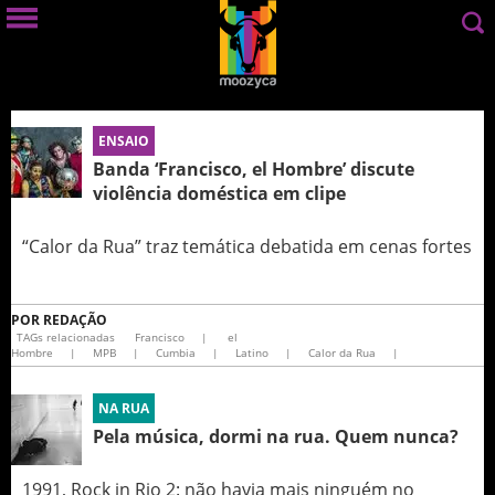
ENSAIO
Banda ‘Francisco, el Hombre’ discute
violência doméstica em clipe
“Calor da Rua” traz temática debatida em cenas fortes
POR
REDAÇÃO
TAGs relacionadas
Francisco
|
el
Hombre
|
MPB
|
Cumbia
|
Latino
|
Calor da Rua
|
NA RUA
Pela música, dormi na rua. Quem nunca?
1991, Rock in Rio 2: não havia mais ninguém no