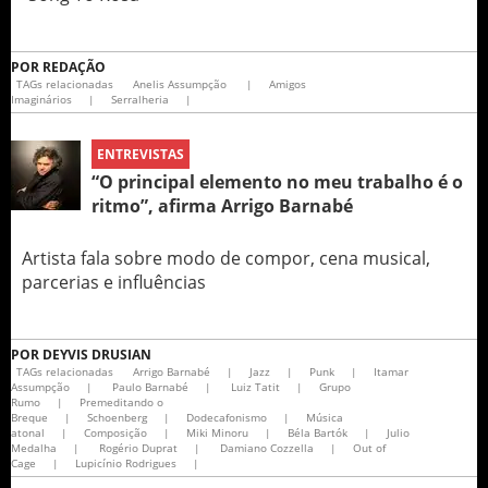
POR
REDAÇÃO
TAGs relacionadas
Anelis Assumpção
|
Amigos
Imaginários
|
Serralheria
|
ENTREVISTAS
“O principal elemento no meu trabalho é o
ritmo”, afirma Arrigo Barnabé
Artista fala sobre modo de compor, cena musical,
parcerias e influências
POR
DEYVIS DRUSIAN
TAGs relacionadas
Arrigo Barnabé
|
Jazz
|
Punk
|
Itamar
Assumpção
|
Paulo Barnabé
|
Luiz Tatit
|
Grupo
Rumo
|
Premeditando o
Breque
|
Schoenberg
|
Dodecafonismo
|
Música
atonal
|
Composição
|
Miki Minoru
|
Béla Bartók
|
Julio
Medalha
|
Rogério Duprat
|
Damiano Cozzella
|
Out of
Cage
|
Lupicínio Rodrigues​
|