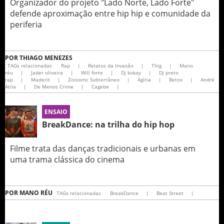
Organizador do projeto "Lado Norte, Lado Forte"
defende aproximação entre hip hip e comunidade da
periferia
POR
THIAGO MENEZES
TAGs relacionadas
Rap
|
Relatos da Invasão
|
Thig
|
Mano
réu
|
Jader oliveira
|
Will forte
|
Dj kokay
|
Dj preto
rap
|
Maderit
|
Zoioomc Subterrâneo
|
Agíria
|
Betox
|
André
Atila
|
De Menos Crime
|
Cagebe
|
ENSAIO
BreakDance: na trilha do hip hop
Filme trata das danças tradicionais e urbanas em
uma trama clássica do cinema
POR
MANO RÉU
TAGs relacionadas
BreakDance
|
Beat Street
|