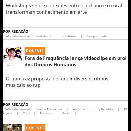
Workshops sobre conexões entre o urbano e o rural
transformam conhecimento em arte
POR
REDAÇÃO
TAGs relacionadas
Workshops
|
Grafiteiros
|
Campo cidade
|
É QUENTE
Fora de Frequência lança videoclipe em prol
Grupo traz proposta de fundir diversos ritmos
musicais ao rap
POR
REDAÇÃO
TAGs relacionadas
Fora de Frequência
|
Alanshark
|
Dj Rebeldia
|
JD
Ângela
|
Coco
|
Maracat
|
Baião
|
É QUENTE