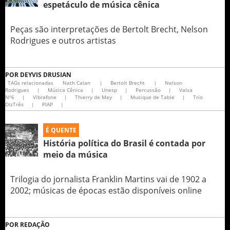
espetáculo de música cênica
Peças são interpretações de Bertolt Brecht, Nelson
Rodrigues e outros artistas
POR
DEYVIS DRUSIAN
TAGs relacionadas
Nath Calan
|
Bertolt Brecht
|
Nelson
Rodrigues
|
Música Cênica
|
Unesp
|
Percussão
|
Valsa
Nº6
|
Vibrafone
|
Thierry de Mey
|
Musique de Table
|
Trio
DizTrês
|
PIAP
|
É QUENTE
História política do Brasil é contada por
meio da música
Trilogia do jornalista Franklin Martins vai de 1902 a
2002; músicas de épocas estão disponíveis online
POR
REDAÇÃO