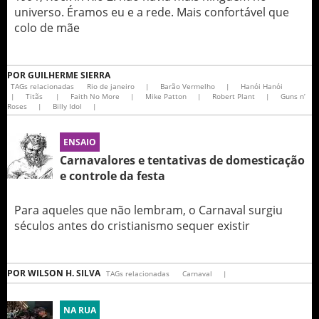
universo. Éramos eu e a rede. Mais confortável que
colo de mãe
POR
GUILHERME SIERRA
TAGs relacionadas
Rio de janeiro
|
Barão Vermelho
|
Hanói Hanói
|
Titãs
|
Faith No More
|
Mike Patton
|
Robert Plant
|
Guns n’
Roses
|
Billy Idol
|
ENSAIO
Carnavalores e tentativas de domesticação
e controle da festa
Para aqueles que não lembram, o Carnaval surgiu
séculos antes do cristianismo sequer existir
POR
WILSON H. SILVA
TAGs relacionadas
Carnaval
|
NA RUA