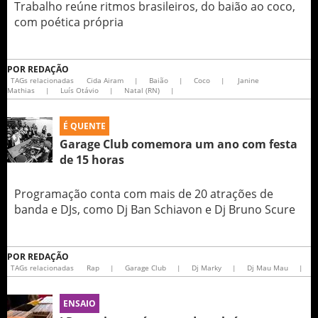
Trabalho reúne ritmos brasileiros, do baião ao coco,
com poética própria
POR
REDAÇÃO
TAGs relacionadas
Cida Airam
|
Baião
|
Coco
|
Janine
Mathias
|
Luís Otávio
|
Natal (RN)
|
É QUENTE
Garage Club comemora um ano com festa
de 15 horas
Programação conta com mais de 20 atrações de
banda e DJs, como Dj Ban Schiavon e Dj Bruno Scure
POR
REDAÇÃO
TAGs relacionadas
Rap
|
Garage Club
|
Dj Marky
|
Dj Mau Mau
|
ENSAIO