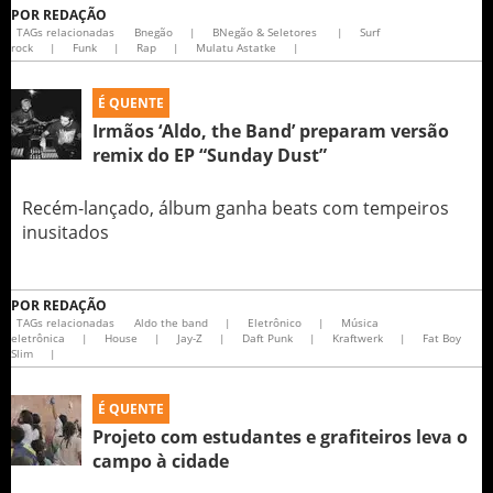
POR
REDAÇÃO
TAGs relacionadas
Bnegão
|
BNegão & Seletores
|
Surf
rock
|
Funk
|
Rap
|
Mulatu Astatke
|
É QUENTE
Irmãos ‘Aldo, the Band’ preparam versão
remix do EP “Sunday Dust”
Recém-lançado, álbum ganha beats com tempeiros
inusitados
POR
REDAÇÃO
TAGs relacionadas
Aldo the band
|
Eletrônico
|
Música
eletrônica
|
House
|
Jay-Z
|
Daft Punk
|
Kraftwerk
|
Fat Boy
Slim
|
É QUENTE
Projeto com estudantes e grafiteiros leva o
campo à cidade