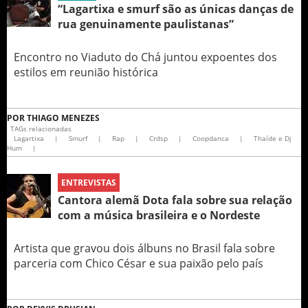
“Lagartixa e smurf são as únicas danças de
rua genuinamente paulistanas”
Encontro no Viaduto do Chá juntou expoentes dos
estilos em reunião histórica
POR
THIAGO MENEZES
TAGs relacionadas
Lagartixa
|
Smurf
|
Rap
|
Crdsp
|
Coopdanca
|
Thaíde e Dj
Hum
|
ENTREVISTAS
Cantora alemã Dota fala sobre sua relação
com a música brasileira e o Nordeste
Artista que gravou dois álbuns no Brasil fala sobre
parceria com Chico César e sua paixão pelo país