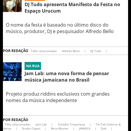
DJ Tudo apresenta Manifesto da Festa no
Espaço Urucum
O nome da festa é baseado no último disco do
músico, produtor, DJ e pesquisador Alfredo Bello
POR
REDAÇÃO
TAGs relacionadas
Alfredo Bello
|
DJ Tudo
|
NA RUA
Jam Lab: uma nova forma de pensar
música jamaicana no Brasil
Projeto produz riddins exclusivos com grandes
nomes da música independente
POR
REDAÇÃO
TAGs relacionadas
Jam Lab
|
Estúdio Traquitana
|
Tik-Tak Coletivo &
Ideias
|
Studio Copan
|
Reco-Master
|
JAMAICA
|
Dub
|