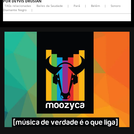
POR
DEYVIS DRUSIAN
TAGs relacionadas
Bailes da Saudade
|
Pará
|
Belém
|
Sonoro
Diamante Negro
|