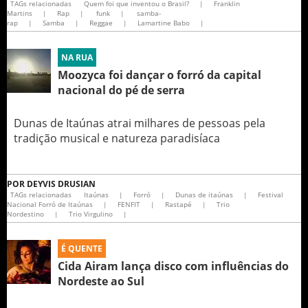
TAGs relacionadas
Quem foi que inventou o Brasil?
|
Franklin
Martins
|
Rap
|
funk
|
samba-
rap
|
Samba
|
Reggae
|
Lamartine Babo
|
NA RUA
Moozyca foi dançar o forró da capital
nacional do pé de serra
Dunas de Itaúnas atrai milhares de pessoas pela
tradição musical e natureza paradisíaca
POR
DEYVIS DRUSIAN
TAGs relacionadas
Itaúnas
|
Forró
|
Dunas de itaúnas
|
Festival
Nacional Forró de Itaúnas
|
FENFIT
|
Rastapé
|
Trio
Nordestino
|
Trio Virgulino
|
É QUENTE
Cida Airam lança disco com influências do
Nordeste ao Sul