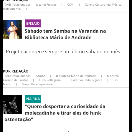
TAGs relacionadas
JazznosFundos
|
CCMI
|
Centro Cultural da Música
Instrumental
|
ENSAIO
Sábado tem Samba na Varanda na
Biblioteca Mário de Andrade
Projeto acontece sempre no último sábado do mês
POR
REDAÇÃO
TAGs relacionadas
Samba
|
Biblioteca Mário de Andrade
|
Maestro
Laercio de Freitas
|
Tuco Pellegrino
|
Coletivo Roda Gigante
|
Tio
Mario
|
Grupo Paranapanema
|
NA RUA
"Quero despertar a curiosidade da
molecadinha e tirar eles do funk
ostentação"