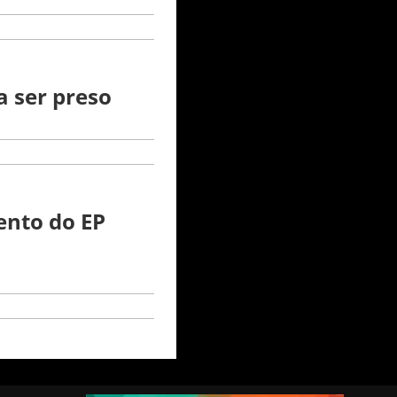
a ser preso
ento do EP