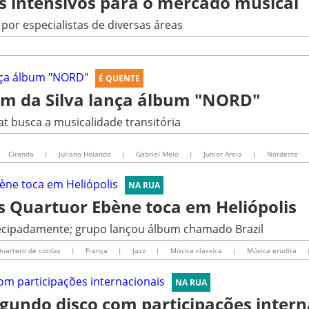
os intensivos para o mercado musical
or especialistas de diversas áreas
É QUENTE
Jam da Silva lança álbum "NORD"
t busca a musicalidade transitória
Ciranda
|
Juliano Holanda
|
Gabriel Melo
|
Junior Areia
|
Nordeste
NA RUA
s Quartuor Ebène toca em Heliópolis
tecipadamente; grupo lançou álbum chamado Brazil
uarteto de cordas
|
França
|
Jazz
|
Música clássica
|
Música erudita
NA RUA
egundo disco com participações intern