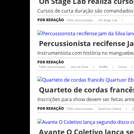
On Stage Lab realiza curs
Cursos de curta duração são comandados p
POR
REDAÇÃO
TAGs relacionadas
On Stage Lab
|
Percussionista recifense 
Instrumentista com história no manguebea
POR
REDAÇÃO
TAGs relacionadas
Jam da Silva
|
NORD
|
Cocos
|
Quarteto de cordas francê
Inscrições para show devem ser feitas an
POR
REDAÇÃO
TAGs relacionadas
Quartuor Ebène
|
Q
Avante O Coletivo lança s