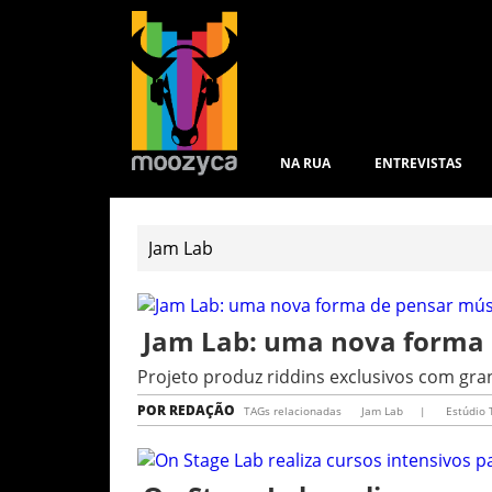
NA RUA
ENTREVISTAS
Jam Lab: uma nova forma 
Projeto produz riddins exclusivos com g
POR
REDAÇÃO
TAGs relacionadas
Jam Lab
|
Estúdio 