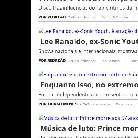
Disco traz influências do rap e ritmos da F
POR
REDAÇÃO
TAGs relacionadas
Avante O Coletivo
|
Lee Ranaldo, ex-Sonic You
Shows nacionais e internacionais, mostra
POR
REDAÇÃO
TAGs relacionadas
Lee Ranaldo
|
Soni
Enquanto isso, no extremo
Bandas independentes se apresentaram na 
POR
THIAGO MENEZES
TAGs relacionadas
Zona norte
Música de luto: Prince mor