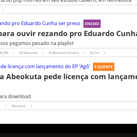
ria do pop morreu em seu estúdio caseiro, em Minnesota
|
ENSAIO
para ouvir rezando pro Eduardo Cunh
 isso pegamos pesado na playlist
DJ RM
|
DJ Mukambo
|
|
DJ Fire
|
É QUENTE
 Abeokuta pede licença com lançam
para download
t
|
Abeokuta
|