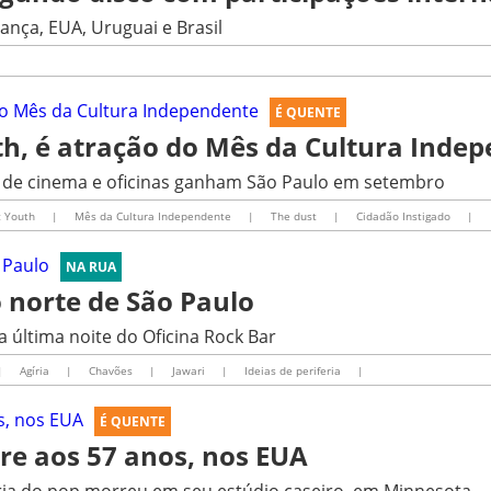
rança, EUA, Uruguai e Brasil
É QUENTE
th, é atração do Mês da Cultura Inde
s de cinema e oficinas ganham São Paulo em setembro
c Youth
|
Mês da Cultura Independente
|
The dust
|
Cidadão Instigado
|
NA RUA
 norte de São Paulo
última noite do Oficina Rock Bar
|
Agíria
|
Chavões
|
Jawari
|
Ideias de periferia
|
É QUENTE
re aos 57 anos, nos EUA