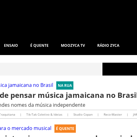
ENSAIO
É QUENTE
MOOZYCA TV
RÁDIO ZYCA
NA RUA
de pensar música jamaicana no Brasi
randes nomes da música independente
Traquitana
|
Tik-Tak Coletivo & Ideias
|
Studio Copan
|
Reco-Master
|
JA
É QUENTE