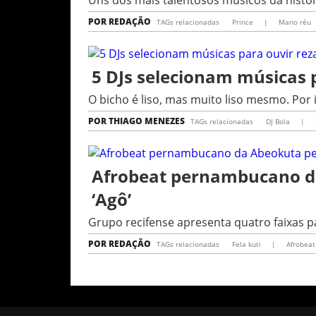
Uns dos mais talentosos músicos da histó
POR
REDAÇÃO
TAGs relacionadas
Prince
|
Mano réu
5 DJs selecionam músicas 
O bicho é liso, mas muito liso mesmo. Por
POR
THIAGO MENEZES
TAGs relacionadas
DJ Bola
|
Afrobeat pernambucano da
‘Agô’
Grupo recifense apresenta quatro faixas 
POR
REDAÇÃO
TAGs relacionadas
Fela kuti
|
Afrobea