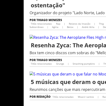
ostentação"
Organizador do projeto "Lado Norte, Lado 
POR
THIAGO MENEZES
TAGs relacionadas
Rap
|
Relatos da Invasão
|
Thig
Subterrâneo
|
Agíria
|
Betox
|
André Atila
|
De
Resenha Zyca: The Aeropla
Box tem cinco discos com sobras do "Mellon
POR
THIAGO MENEZES
TAGs relacionadas
Grunge
|
Smashing pumpkins
|
Th
5 músicas que deram o qu
Reunimos canções que mais repercutiram
POR
REDAÇÃO
TAGs relacionadas
Moacir santos
|
Ra