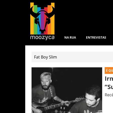
NA RUA
ENTREVISTAS
É Q
Ir
“S
Rec