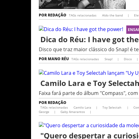
POR
REDAÇÃO
TAGs relacionadas
Aldo the band
|
Ele
ENSA
Dica do Réu: I have got th
Disco que traz maior clássico do Snap! é t
POR
MANO RÉU
TAGs relacionadas
Snap!
|
Disco
|
Camilo Lara e Toy Selecta
Faixa fará parte do álbum "Compass", com
POR
REDAÇÃO
TAGs relacionadas
Camilo Lara
|
Toy Selectah
|
Co
George
|
Gaby Amarantos
|
"Quero despertar a curiosi