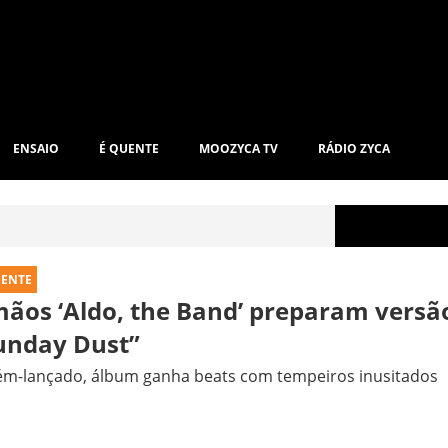
ENSAIO
É QUENTE
MOOZYCA TV
RÁDIO ZYCA
UENTE
mãos ‘Aldo, the Band’ preparam versã
unday Dust”
ém-lançado, álbum ganha beats com tempeiros inusitados