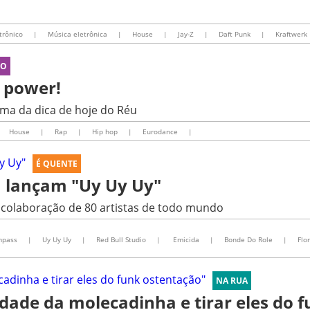
trônico
|
Música eletrônica
|
House
|
Jay-Z
|
Daft Punk
|
Kraftwerk
IO
e power!
ema da dica de hoje do Réu
House
|
Rap
|
Hip hop
|
Eurodance
|
É QUENTE
h lançam "Uy Uy Uy"
 colaboração de 80 artistas de todo mundo
mpass
|
Uy Uy Uy
|
Red Bull Studio
|
Emicida
|
Bonde Do Role
|
Flo
NA RUA
dade da molecadinha e tirar eles do 