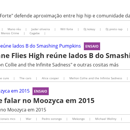
Forte" defende aproximação entre hip hip e comunidade da 
|
Mano réu
|
Jader oliveira
|
Will forte
|
Dj kokay
|
Dj preto rap
|
 Menos Crime
|
Cagebe
|
ENSAIO
ne Flies High reúne lados B do Smas
 Collie and the Infinite Sadness" e outras cositas más
e cure
|
The cars
|
Alice cooper
|
Mellon Collie and the Infinite Sadness
|
ENSAIO
e falar no Moozyca em 2015
 no Moozyca em 2015
cionais mcs
|
War
|
Pedro sorongo
|
Mekongo
|
Michael Wollny
|