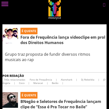
É QUENTE
Fora de Frequência lança videoclipe em prol
Grupo traz proposta de fundir diversos ritmos
musicais ao rap
POR
REDAÇÃO
TAGs relacionadas
Fora de Frequência
|
Alanshark
|
Dj Rebeldia
|
JD
Ângela
|
Coco
|
Maracat
|
Baião
|
É QUENTE
BNegão e Seletores de Frequência lançam
clipe de “Essa é Pra Tocar no Baile”