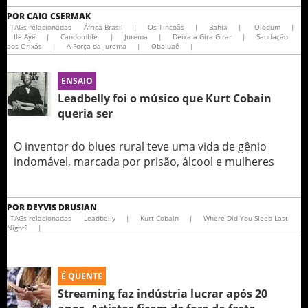
POR
CAIO CSERMAK
TAGs relacionadas
África-Brasil
|
Os Tincoãs
|
Bahia
|
Olodum
|
Ilê Ayê
|
Candomblé
|
Jurema
|
Deixa a Gira Girar
|
Saudação
aos Orixás
|
A Força da Jurema
|
Obaluaê
|
ENSAIO
Leadbelly foi o músico que Kurt Cobain
queria ser
O inventor do blues rural teve uma vida de gênio
indomável, marcada por prisão, álcool e mulheres
POR
DEYVIS DRUSIAN
TAGs relacionadas
Leadbelly
|
Kurt Cobain
|
Where Did You Sleep Last
Night?
|
É QUENTE
Streaming faz indústria lucrar após 20