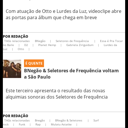
Com atuação de Otto e Lurdes da Luz, videoclipe abre
as portas para álbum que chega em breve
POR
REDAÇÃO
TAGs relacionadas
BNegão
|
Seletores de Frequência
|
Essa é Pra Tocar
no Baile
|
D2
|
Planet Hemp
|
Gabriela Ziriguidum
|
Lurdes da
Luz
|
Otto
|
É QUENTE
BNegão & Seletores de Frequência voltam
a São Paulo
Este terceiro apresenta o resultado das novas
alquimias sonoras dos Seletores de Frequência
POR
REDAÇÃO
TAGs relacionadas
Bnegão
|
BNegão & Seletores
|
Surf
rock
|
Funk
|
Rap
|
Mulatu Astatke
|