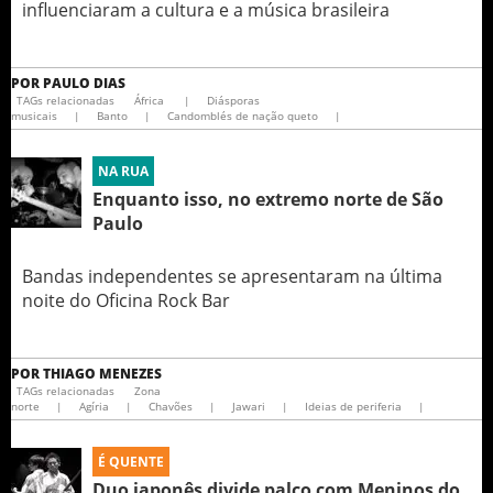
influenciaram a cultura e a música brasileira
POR
PAULO DIAS
TAGs relacionadas
África
|
Diásporas
musicais
|
Banto
|
Candomblés de nação queto
|
NA RUA
Enquanto isso, no extremo norte de São
Paulo
Bandas independentes se apresentaram na última
noite do Oficina Rock Bar
POR
THIAGO MENEZES
TAGs relacionadas
Zona
norte
|
Agíria
|
Chavões
|
Jawari
|
Ideias de periferia
|
É QUENTE
Duo japonês divide palco com Meninos do