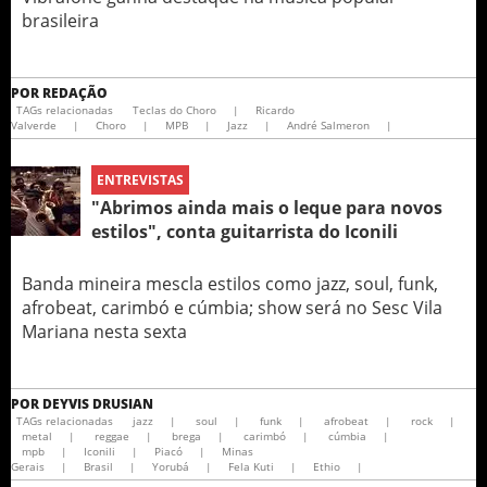
brasileira
POR
REDAÇÃO
TAGs relacionadas
Teclas do Choro
|
Ricardo
Valverde
|
Choro
|
MPB
|
Jazz
|
André Salmeron
|
ENTREVISTAS
"Abrimos ainda mais o leque para novos
estilos", conta guitarrista do Iconili
Banda mineira mescla estilos como jazz, soul, funk,
afrobeat, carimbó e cúmbia; show será no Sesc Vila
Mariana nesta sexta
POR
DEYVIS DRUSIAN
TAGs relacionadas
jazz
|
soul
|
funk
|
afrobeat
|
rock
|
metal
|
reggae
|
brega
|
carimbó
|
cúmbia
|
mpb
|
Iconili
|
Piacó
|
Minas
Gerais
|
Brasil
|
Yorubá
|
Fela Kuti
|
Ethio
|