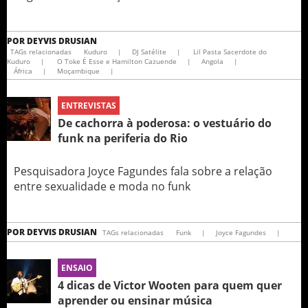
POR
DEYVIS DRUSIAN
TAGs relacionadas
Kuduro
|
DJ Satélite
|
Lil Pasta Sacerdote do
Kuduro
|
O Toke É Esse e Hamilton Cazuende
|
Angola
|
África
|
Moçambique
|
ENTREVISTAS
De cachorra à poderosa: o vestuário do
funk na periferia do Rio
Pesquisadora Joyce Fagundes fala sobre a relação
entre sexualidade e moda no funk
POR
DEYVIS DRUSIAN
TAGs relacionadas
Funk
|
Joyce Fagundes
|
ENSAIO
4 dicas de Victor Wooten para quem quer
aprender ou ensinar música