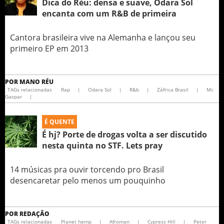
Dica do Réu: densa e suave, Odara Sol
encanta com um R&B de primeira
Cantora brasileira vive na Alemanha e lançou seu
primeiro EP em 2013
POR
MANO RÉU
TAGs relacionadas
Rap
|
Odara Sol
|
R&b
|
Záfrica Brasil
|
Mc
Gaspar
|
É QUENTE
É hj? Porte de drogas volta a ser discutido
nesta quinta no STF. Lets pray
14 músicas pra ouvir torcendo pro Brasil
desencaretar pelo menos um pouquinho
POR
REDAÇÃO
TAGs relacionadas
Planet hemp
|
Afroman
|
Cypress Hill
|
Peter