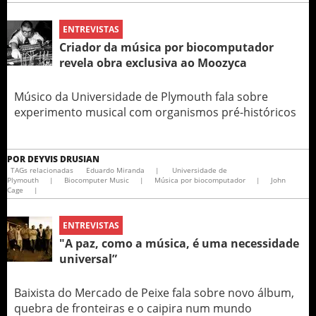
ENTREVISTAS
Criador da música por biocomputador
revela obra exclusiva ao Moozyca
Músico da Universidade de Plymouth fala sobre
experimento musical com organismos pré-históricos
POR
DEYVIS DRUSIAN
TAGs relacionadas
Eduardo Miranda
|
Universidade de
Plymouth
|
Biocomputer Music
|
Música por biocomputador
|
John
Cage
|
ENTREVISTAS
"A paz, como a música, é uma necessidade
universal”
Baixista do Mercado de Peixe fala sobre novo álbum,
quebra de fronteiras e o caipira num mundo