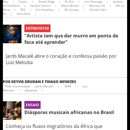
Rap
|
Tupac
|
Snoop Dogg
|
Dr Dre
|
Luiz Gonzaga
|
Jackson
do Pandeiro
|
Facção Central
|
Mano Brown
|
Marcelo D2
|
VM na
Rima
|
RPF
|
Kris Konebou
|
RV Causap
|
Shaolyn Gen
Zu
|
Dum-Dum
|
ENTREVISTAS
"Artista tem que dar murro em ponta de
faca até aprender"
Jards Macalé abre o coração e confessa paixão por
Luiz Melodia
POR
DEYVIS DRUSIAN E THIAGO MENEZES
TAGs relacionadas
Jards Macalé
|
MPB
|
Luiz
Melodia
|
Abayomy
|
ENSAIO
Diásporas musicais africanas no Brasil
Conheça os fluxos migratórios da África que