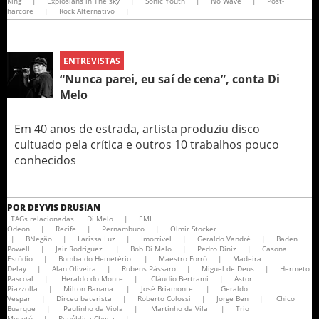
King
|
Explosians in The sky
|
Sonic Youth
|
No Wave
|
Post-
harcore
|
Rock Alternativo
|
ENTREVISTAS
“Nunca parei, eu saí de cena”, conta Di
Melo
Em 40 anos de estrada, artista produziu disco
cultuado pela crítica e outros 10 trabalhos pouco
conhecidos
POR
DEYVIS DRUSIAN
TAGs relacionadas
Di Melo
|
EMI
Odeon
|
Recife
|
Pernambuco
|
Olmir Stocker
|
BNegão
|
Larissa Luz
|
Imorrível
|
Geraldo Vandré
|
Baden
Powell
|
Jair Rodriguez
|
Bob Di Melo
|
Pedro Diniz
|
Casona
Estúdio
|
Bomba do Hemetério
|
Maestro Forró
|
Madeira
Delay
|
Alan Oliveira
|
Rubens Pássaro
|
Miguel de Deus
|
Hermeto
Pascoal
|
Heraldo do Monte
|
Cláudio Bertrami
|
Astor
Piazzolla
|
Milton Banana
|
José Briamonte
|
Geraldo
Vespar
|
Dirceu baterista
|
Roberto Colossi
|
Jorge Ben
|
Chico
Buarque
|
Paulinho da Viola
|
Martinho da Vila
|
Trio
Mocotó
|
República Checa
|