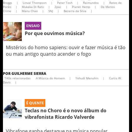
Broggs
|
Linval Thompson
|
Peter Tosh
|
Raimundos
|
Ratos de
Porão
|
Mukeka Di Rato
|
2pac
|
Planet Hemp
|
De Menos
Crime
|
Manu Chao
|
SNJ
|
Bezerra da Silva
|
ENSAIO
Por que ouvimos música?
Mistérios do homo sapiens: ouvir e fazer música é tão
ou mais antigo quanto acender o fogo
POR
GUILHERME SIERRA
TAGs relacionadas
A Música do Homem
|
Yehudi Menuhin
|
Curtis W.
Davis
|
É QUENTE
Teclas no Choro é o novo álbum do
vibrafonista Ricardo Valverde
Vibrafone ganha destaque na música popular