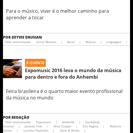
Para o músico, viver é o melhor caminho para
aprender a tocar
POR
DEYVIS DRUSIAN
TAGs relacionadas
Victor Wooten
|
Baixo
|
Música
|
Linguagem
|
É QUENTE
Expomusic 2016 leva o mundo da música
para dentro e fora do Anhembi
Feira brasileira é o quarto maior evento profissional
da música no mundo
POR
REDAÇÃO
TAGs relacionadas
Expomusic
|
Anhembi
|
Variedade
musical
|
Jackson Five
|
Alice Cooper
|
Elis Regina
|
Roberto
Carlos
|
Luciano Pavarotti
|
Guns N Roses
|