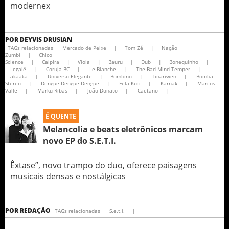
modernex
POR
DEYVIS DRUSIAN
TAGs relacionadas
Mercado de Peixe
|
Tom Zé
|
Nação
Zumbi
|
Chico
Science
|
Caipira
|
Viola
|
Bauru
|
Dub
|
Bonequinho
|
Legalê
|
Coruja BC
|
Le Blanche
|
The Bad Mind Temper
|
akaaka
|
Universo Elegante
|
Bombino
|
Tinariwen
|
Bomba
Stereo
|
Dengue Dengue Dengue
|
Fela Kuti
|
Karnak
|
Marcos
Valle
|
Marku Ribas
|
João Donato
|
Caetano
|
É QUENTE
Melancolia e beats eletrônicos marcam
novo EP do S.E.T.I.
Êxtase”, novo trampo do duo, oferece paisagens
musicais densas e nostálgicas
POR
REDAÇÃO
TAGs relacionadas
S.e.t.i.
|