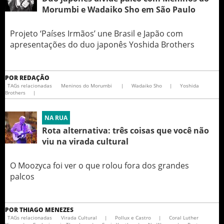
Morumbi e Wadaiko Sho em São Paulo
Projeto ‘Países Irmãos’ une Brasil e Japão com
apresentações do duo japonês Yoshida Brothers
POR
REDAÇÃO
TAGs relacionadas
Meninos do Morumbi
|
Wadaiko Sho
|
Yoshida
Brothers
|
NA RUA
Rota alternativa: três coisas que você não
viu na virada cultural
O Moozyca foi ver o que rolou fora dos grandes
palcos
POR
THIAGO MENEZES
TAGs relacionadas
Virada Cultural
|
Pollux e Castro
|
Coral Luther