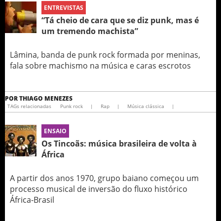
ENTREVISTAS
“Tá cheio de cara que se diz punk, mas é
um tremendo machista”
Lâmina, banda de punk rock formada por meninas,
fala sobre machismo na música e caras escrotos
POR
THIAGO MENEZES
TAGs relacionadas
Punk rock
|
Rap
|
Música clássica
|
ENSAIO
Os Tincoãs: música brasileira de volta à
África
A partir dos anos 1970, grupo baiano começou um
processo musical de inversão do fluxo histórico
África-Brasil