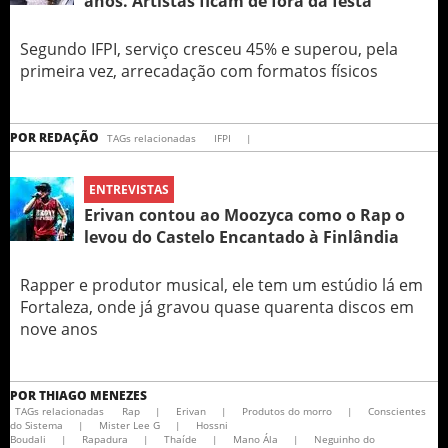
anos. Artistas ficam de fora da festa
Segundo IFPI, serviço cresceu 45% e superou, pela
primeira vez, arrecadação com formatos físicos
POR
REDAÇÃO
TAGs relacionadas
IFPI
|
ENTREVISTAS
Erivan contou ao Moozyca como o Rap o
levou do Castelo Encantado à Finlândia
Rapper e produtor musical, ele tem um estúdio lá em
Fortaleza, onde já gravou quase quarenta discos em
nove anos
POR
THIAGO MENEZES
TAGs relacionadas
Rap
|
Erivan
|
Produtos do morro
|
Conscientes
do Sistema
|
Mister Lee G
|
Hossni
Boudali
|
Rapadura
|
Thaíde
|
Mano Ála
|
Neguinho do