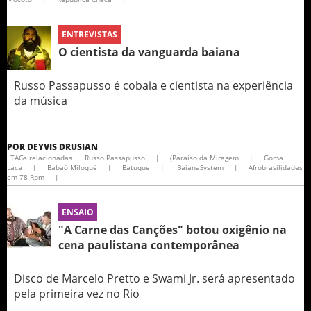
ENTREVISTAS
O cientista da vanguarda baiana
Russo Passapusso é cobaia e cientista na experiência
da música
POR
DEYVIS DRUSIAN
TAGs relacionadas
Russo Passapusso
|
(Paraíso da Miragem
|
Goma
Laca
|
Babaô Miloquê
|
Batuque
|
BaianaSystem
|
Afrobrasilidades
em 78 Rpm
|
ENSAIO
"A Carne das Canções" botou oxigênio na
cena paulistana contemporânea
Disco de Marcelo Pretto e Swami Jr. será apresentado
pela primeira vez no Rio