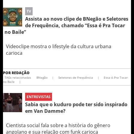
TV
Assista ao novo clipe de BNegão e Seletores
de Frequência, chamado “Essa é Pra Tocar
no Baile”
Videoclipe mostra o lifestyle da cultura urbana
carioca
POR
REDAÇÃO
TAGs relacionadas
BNegão
|
Seletores de Frequência
|
Essa é Pra Tocar
no Baile
|
ENTREVISTAS
Sabia que o kuduro pode ter sido inspirado
em Van Damme?
Cientista social fala sobre a história do gênero
angolano e sua relação com funk carioca