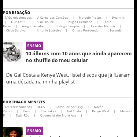
POR
REDAÇÃO
TAGs relacionadas
A Carne das Canções
|
Marcelo Pretto
|
Swami Jr.
|
Luiz Tatit
|
Kiko Dinucci
|
Douglas Germano
|
Fábio
Barro
|
Arrigo Barnabé
|
Rodrigo Campos
|
Leandro Medina
|
Chico Saraiva
|
Antonio Loureiro
|
Omara Portuondo
|
Borandá
|
ENSAIO
10 álbuns com 10 anos que ainda aparecem
no shuffle do meu celular
De Gal Costa a Kenye West, listei discos que já fizeram
uma década na minha playlist
POR
THIAGO MENEZES
TAGs relacionadas
M.I.A
|
Cansei de Ser Sexy
|
Nação
Zumbi
|
Beck
|
The Rakes
|
Gal Costa
|
Kenye West
|
Maroon
5
|
Sigür Rós
|
Queens of the Stone Age
|
ENSAIO