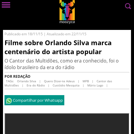
Publicado em 18/11/15 | Atualizado em 22/11/15
Filme sobre Orlando Silva marca
centenário do artista popular
O Cantor das Multidões, como era conhecido, foi o
ídolo brasileiro da era do rádio
POR REDAÇÃO
TAGs:
Orlando Silva
|
Quero Dizer-te Adeus
|
MPB
|
Cantor das
Multidões
|
Era do Rádio
|
Custódio Mesquita
|
Mário Lago
|
Compartilhar por Whatsapp