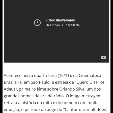
Acontece nesta quarta-feira (18/11), na Cinemateca
Brasileira, em São Paulo, a estreia de “Quero Dizer-te
Adeus”, primeiro filme sobre Orlando Silva, um dos
grandes nomes da era do rádio. O longa-metragem
retrata a história do mito e do homem com muita
emoção, o período do auge do “Cantor das multidões”,