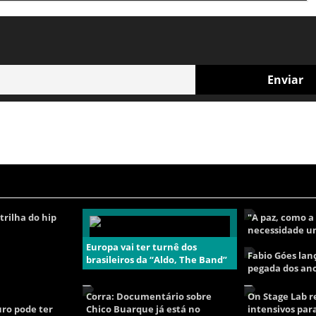
rilha do hip
"A paz, como a
necessidade un
Europa vai ter turnê dos
Fabio Góes la
brasileiros da “Aldo, The Band”
pegada dos ano
Corra: Documentário sobre
On Stage Lab r
uro pode ter
Chico Buarque já está no
intensivos par