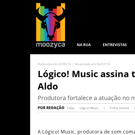
NA RUA
ENTREVISTAS
Publicado em 22/06/16 | Atualizado em 06/07/16
Lógico! Music assina 
Aldo
Produtora fortalece a atuação no
POR
REDAÇÃO
TAGs:
Lógico! Music
|
Trilha sonora
A Lógico! Music, produtora de som com