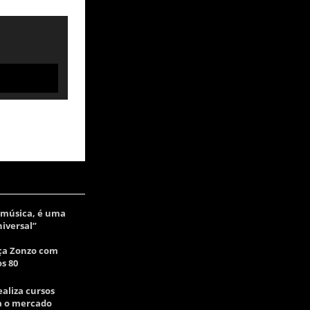
 música, é uma
iversal”
nça Zonzo com
s 80
ealiza cursos
a o mercado