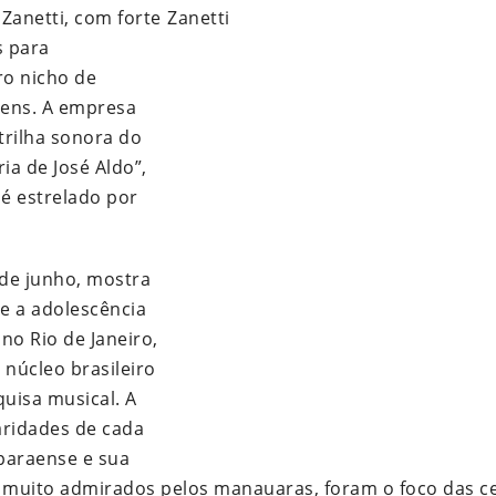
 Zanetti, com forte
s para
ro nicho de
gens. A empresa
trilha sonora do
ia de José Aldo”,
 é estrelado por
de junho, mostra
 e a adolescência
no Rio de Janeiro,
 núcleo brasileiro
quisa musical. A
laridades de cada
 paraense e sua
a, muito admirados pelos manauaras, foram o foco das c