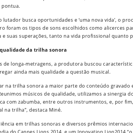
, pontua.
o lutador busca oportunidades e ‘uma nova vida’, o pro
ro foram os tipos de sons escolhidos como alicerces p
e suas superações, tanto na vida profissional quanto p
qualidade da trilha sonora
as de longa-metragens, a produtora buscou característic
regar ainda mais qualidade a questão musical.
ocar na trilha sonora a maior parte do conteúdo gravado
 Reunimos músicos de qualidade, utilizamos a sinergia 
a com zabumba, entre outros instrumentos, e, por fim
 na trilha”, destaca Miné.
iência em trilhas sonoras e diversos prêmios internacio
edia do Cannes Lions 2014, e um Innovation Lion2014 “o