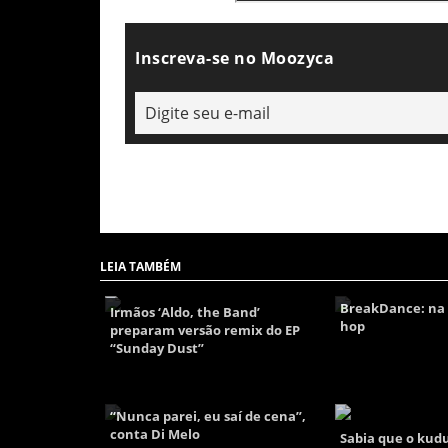
Inscreva-se no Moozyca
LEIA TAMBÉM
BreakDance: na t
Irmãos ‘Aldo, the Band’
hop
preparam versão remix do EP
“Sunday Dust”
“Nunca parei, eu saí de cena”,
conta Di Melo
Sabia que o kud