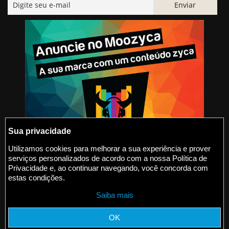
Sua privacidade
Utilizamos cookies para melhorar a sua experiência e prover
serviços personalizados de acordo com a nossa Política de
@2015-2026 Moozyca
Privacidade e, ao continuar navegando, você concorda com
estas condições.
contato@moozyca.com
Saiba mais
moozyca.com
OK