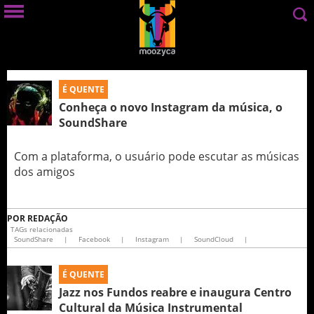
É QUENTE
Conheça o novo Instagram da música, o
SoundShare
Com a plataforma, o usuário pode escutar as músicas
dos amigos
POR
REDAÇÃO
TAGs relacionadas
SoundShare
|
Facebook
|
Instagram
|
SoundCloud
|
É QUENTE
Jazz nos Fundos reabre e inaugura Centro
Cultural da Música Instrumental