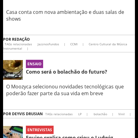
Casa conta com nova ambientação e duas salas de
shows
POR
REDAÇÃO
TAGs relacionadas
JazznosFundos
|
CCMI
|
Centro Cultural da Música
Instrumental
|
ENSAIO
Como será o bolachão do futuro?
O Moozyca selecionou novidades tecnológicas que
poderão fazer parte da sua vida em breve
POR
DEYVIS DRUSIAN
TAGs relacionadas
LP
|
bolachão
|
Vinil
|
ENTREVISTAS
Equipe explica como criou o Ludwig‏,