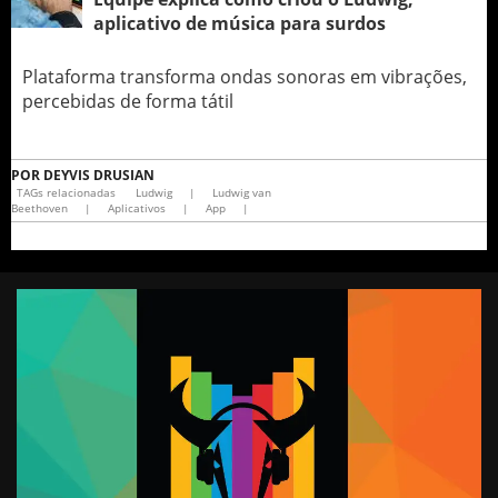
aplicativo de música para surdos
Plataforma transforma ondas sonoras em vibrações,
percebidas de forma tátil
POR
DEYVIS DRUSIAN
TAGs relacionadas
Ludwig
|
Ludwig van
Beethoven
|
Aplicativos
|
App
|