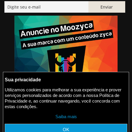
Sua privacidade
Utilizamos cookies para melhorar a sua experiência e prover
serviços personalizados de acordo com a nossa Política de
@2015-2026 Moozyca
Privacidade e, ao continuar navegando, você concorda com
estas condições.
contato@moozyca.com
Saiba mais
moozyca.com
OK