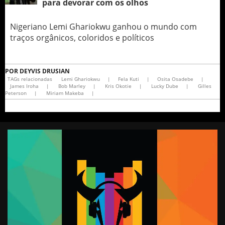
para devorar com os olhos
Nigeriano Lemi Ghariokwu ganhou o mundo com
traços orgânicos, coloridos e políticos
POR
DEYVIS DRUSIAN
TAGs relacionadas
Lemi Ghariokwu
|
Fela Kuti
|
Osita Osadebe
|
James Iroha
|
Bob Marley
|
Kris Okotie
|
Lucky Dube
|
Gilles
Peterson
|
Miriam Makeba
|