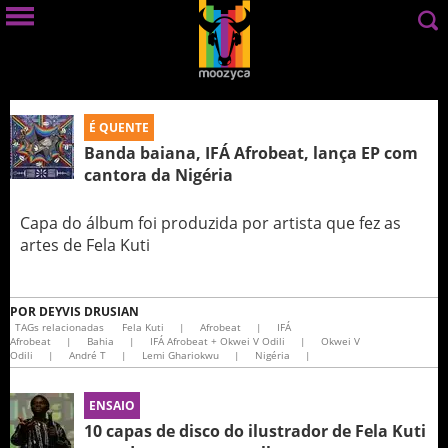
É QUENTE
Banda baiana, IFÁ Afrobeat, lança EP com
cantora da Nigéria
Capa do álbum foi produzida por artista que fez as
artes de Fela Kuti
POR
DEYVIS DRUSIAN
TAGs relacionadas
Fela Kuti
|
Afrobeat
|
IFÁ
Afrobeat
|
Bahia
|
IFÁ Afrobeat + Okwei V Odili
|
Okwei V
Odili
|
André T
|
Lemi Ghariokwu
|
Nigéria
|
ENSAIO
10 capas de disco do ilustrador de Fela Kuti