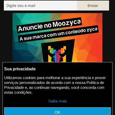
Sua privacidade
Utilizamos cookies para melhorar a sua experiência e prover
serviços personalizados de acordo com a nossa Política de
@2015-2026 Moozyca
Privacidade e, ao continuar navegando, você concorda com
estas condições.
contato@moozyca.com
Saiba mais
moozyca.com
OK