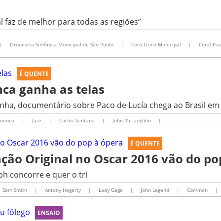
 faz de melhor para todas as regiões”
|
Orquestra Sinfônica Municipal de São Paulo
|
Coro Lírico Municipal
|
Coral Pau
É QUENTE
nca ganha as telas
nha, documentário sobre Paco de Lucía chega ao Brasil e
amenco
|
Jazz
|
Carlos Santana
|
John McLaughlin
|
É QUENTE
ção Original no Oscar 2016 vão do po
ph concorre e quer o tri
Sam Smith
|
Antony Hegarty
|
Lady Gaga
|
John Legend
|
Common
|
ENSAIO