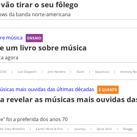
vão tirar o seu fôlego
hows da banda norte-americana
ENSAIO
re um livro sobre música
ca agora
C/DC
|
Led Zeppelin
|
Jimi Hendrix
|
Slash
|
Sepultura
|
Anthony Bo
É QUENTE
ra revelar as músicas mais ouvidas da
" foi a preferida dos anos 70
he Isley Brothers
|
Earth/ Wind & Fire
|
Journey
|
Spice Girls
|
Shaggy