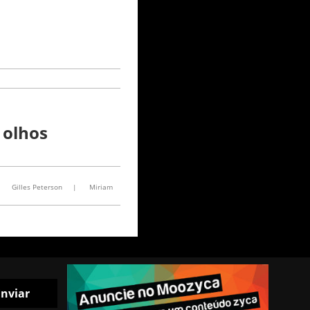
 olhos
Gilles Peterson
|
Miriam