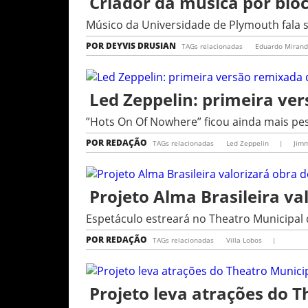
Criador da música por bio
Músico da Universidade de Plymouth fala 
POR
DEYVIS DRUSIAN
TAGs relacionadas
Eduardo Miran
Led Zeppelin: primeira ve
”Hots On Of Nowhere” ficou ainda mais pe
POR
REDAÇÃO
TAGs relacionadas
Led Zeppelin
|
Jim
Projeto Alma Brasileira va
Espetáculo estreará no Theatro Municipal
POR
REDAÇÃO
TAGs relacionadas
Villa Lobos
|
Projeto leva atrações do T