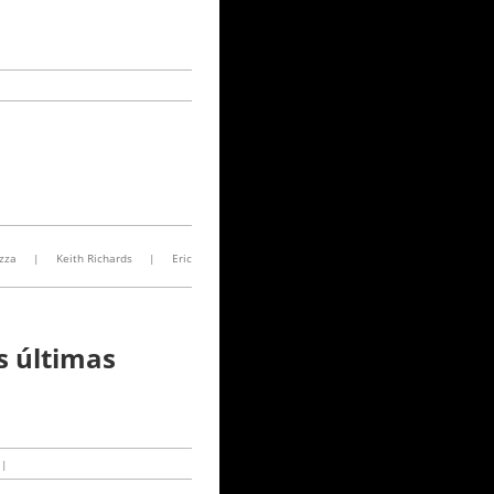
zza
|
Keith Richards
|
Eric
s últimas
|