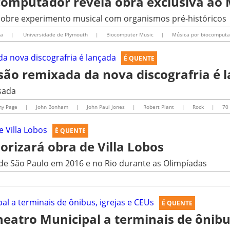
computador revela obra exclusiva ao
sobre experimento musical com organismos pré-históricos
da
|
Universidade de Plymouth
|
Biocomputer Music
|
Música por biocomputa
É QUENTE
rsão remixada da nova discografria é 
sada
my Page
|
John Bonham
|
John Paul Jones
|
Robert Plant
|
Rock
|
70
É QUENTE
lorizará obra de Villa Lobos
 de São Paulo em 2016 e no Rio durante as Olimpíadas
É QUENTE
heatro Municipal a terminais de ônibus