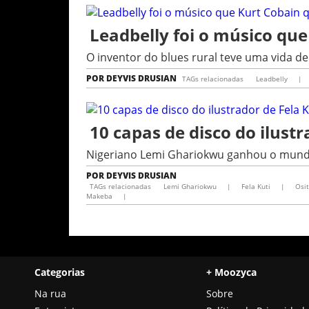
Leadbelly foi o músico que
O inventor do blues rural teve uma vida d
POR
DEYVIS DRUSIAN
TAGs relacionadas
Leadbelly
|
10 capas de disco do ilust
Nigeriano Lemi Ghariokwu ganhou o mundo 
POR
DEYVIS DRUSIAN
TAGs relacionadas
Lemi Ghariokwu
|
Fela Kuti
|
Osi
Makeba
|
Categorias
+ Moozyca
Na rua
Sobre