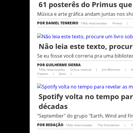
61 posterês do Primus que 
Música e arte gráfica andam juntas nos s
POR
DANIEL TENREIRO
TAGs relacionadas
Primus
|
Não leia este texto, procu
Se eu fosse você correria pra uma bibliote
POR
GUILHERME SIERRA
TAGs relacionadas
Crítica musical
|
Jim Morrison
|
A
Clapton
|
Guns
|
Spotify volta no tempo pa
décadas
"September" do grupo "Earth, Wind and Fire
POR
REDAÇÃO
TAGs relacionadas
The Chordettes
|
T