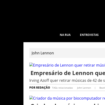
NA RUA
ENTREVISTAS
Empresário de Lennon que
Irving Azoff quer retirar músicas de 42 de 
POR
REDAÇÃO
TAGs relacionadas
John Lennon
|
Beat