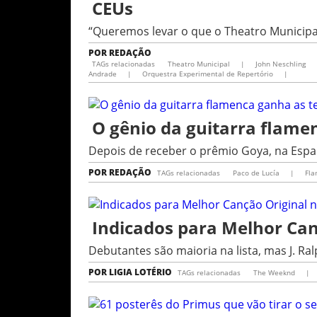
CEUs
“Queremos levar o que o Theatro Municipal
POR
REDAÇÃO
TAGs relacionadas
Theatro Municipal
|
John Neschling
Andrade
|
Orquestra Experimental de Repertório
|
O gênio da guitarra flame
Depois de receber o prêmio Goya, na Espa
POR
REDAÇÃO
TAGs relacionadas
Paco de Lucía
|
Fl
Indicados para Melhor Can
Debutantes são maioria na lista, mas J. Ral
POR
LIGIA LOTÉRIO
TAGs relacionadas
The Weeknd
|