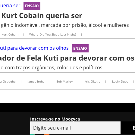
ENSAIO
 Kurt Cobain queria ser
e gênio indomável, marcada por prisão, álcool e mulheres
Kurt Cobain
|
Where Did You Sleep Last Night?
|
ENSAIO
rador de Fela Kuti para devorar com os
com traços orgânicos, coloridos e políticos
ta Osadebe
|
James Iroha
|
Bob Marley
|
Kris Okotie
|
Lucky Dube
|
Inscreva-se no Moozyca