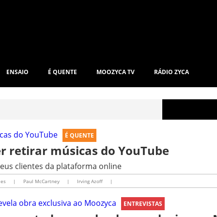
ENSAIO
É QUENTE
MOOZYCA TV
RÁDIO ZYCA
É QUENTE
r retirar músicas do YouTube
seus clientes da plataforma online
les
|
Paul McCartney
|
Irving Azoff
|
ENTREVISTAS