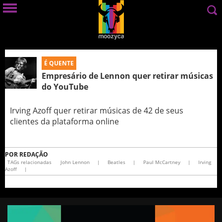
É QUENTE
Empresário de Lennon quer retirar músicas
do YouTube
Irving Azoff quer retirar músicas de 42 de seus
clientes da plataforma online
POR
REDAÇÃO
TAGs relacionadas
John Lennon
|
Beatles
|
Paul McCartney
|
Irving
Azoff
|