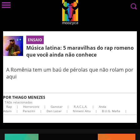
ENSAIO
Música latina: 5 maravilhas do rap romeno
que você ainda não conhece
A Romênia tem um baú de pérolas que não rolam por
aqui
POR
THIAGO MENEZES
TAGs relacionadas
Rap
|
Horrorcore
|
Ganstar
|
R.A.C.L.A.
|
Anda
Adam
|
Parazitii
|
Dan Lazar
|
Nimeni Altu
|
B.U.G. Mafia
|