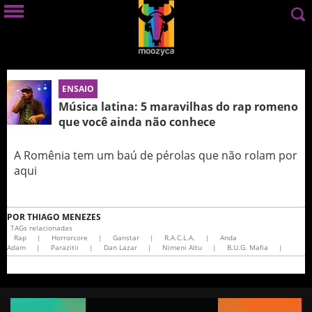
ENSAIO
Música latina: 5 maravilhas do rap romeno
que você ainda não conhece
A Romênia tem um baú de pérolas que não rolam por
aqui
POR
THIAGO MENEZES
TAGs relacionadas
Rap
|
Horrorcore
|
Ganstar
|
R.A.C.L.A.
|
Anda
Adam
|
Parazitii
|
Dan Lazar
|
Nimeni Altu
|
B.U.G. Mafia
|