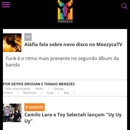
TV
Aláfia fala sobre novo disco no MoozycaTV
Funk é o ritmo mais presente no segundo álbum da
banda
POR
DEYVIS DRUSIAN E THIAGO MENEZES
TAGs relacionadas
Aláfia
|
George
Clinton
|
Racionais
|
Funk
|
Rap
|
É QUENTE
Camilo Lara e Toy Selectah lançam "Uy Uy
Uy"