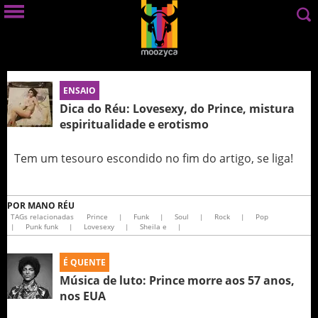
ENSAIO
Dica do Réu: Lovesexy, do Prince, mistura
espiritualidade e erotismo
Tem um tesouro escondido no fim do artigo, se liga!
POR
MANO RÉU
TAGs relacionadas
Prince
|
Funk
|
Soul
|
Rock
|
Pop
|
Punk funk
|
Lovesexy
|
Sheila e
|
É QUENTE
Música de luto: Prince morre aos 57 anos,
nos EUA