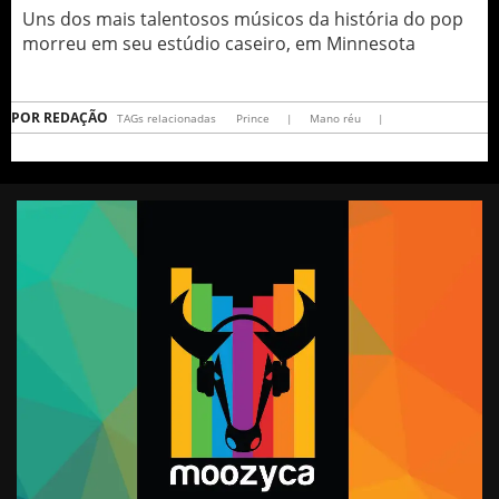
Uns dos mais talentosos músicos da história do pop
morreu em seu estúdio caseiro, em Minnesota
POR
REDAÇÃO
TAGs relacionadas
Prince
|
Mano réu
|