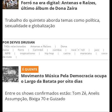
Forró na era digital: Antenas e Raízes,
último álbum de Dona Zaíra
Trabalho do quinteto aborda temas como política,
sexualidade e globalização
POR
DEYVIS DRUSIAN
TAGs relacionadas
Antenas e Raízes
|
Dona
Zaíra
|
Forro
|
Carimbó
|
cúmbia
|
rock´n´roll
|
jazz
|
MPB
|
tropicalismo
|
hip hop
|
catira
|
maracatu
|
coco-
de-roda
|
É QUENTE
Movimento Música Pela Democracia ocupa
o Largo da Batata por oito dias
Entre os shows confirmados estão: Tom Zé, Anelis
Assumpção, Bixiga 70 e Guizado