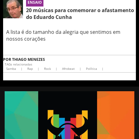
ENSAIO
20 músicas para comemorar o afastamento
do Eduardo Cunha
A lista é do tamanho da alegria que sentimos em
nossos corações
POR
THIAGO MENEZES
TAGs relacionadas
Samba
|
Rap
|
Rock
|
Afrobeat
|
Política
|