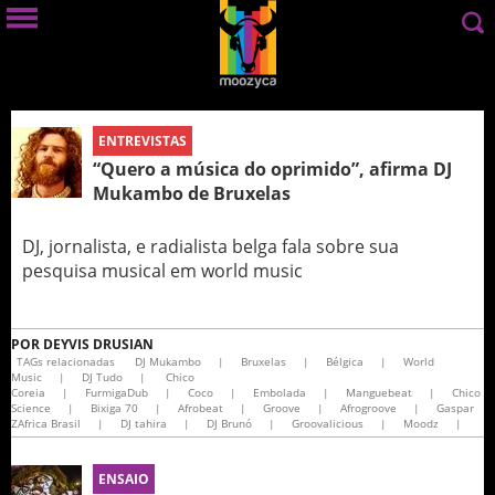
ENTREVISTAS
“Quero a música do oprimido”, afirma DJ
Mukambo de Bruxelas
DJ, jornalista, e radialista belga fala sobre sua
pesquisa musical em world music
POR
DEYVIS DRUSIAN
TAGs relacionadas
DJ Mukambo
|
Bruxelas
|
Bélgica
|
World
Music
|
DJ Tudo
|
Chico
Coreia
|
FurmigaDub
|
Coco
|
Embolada
|
Manguebeat
|
Chico
Science
|
Bixiga 70
|
Afrobeat
|
Groove
|
Afrogroove
|
Gaspar
ZAfrica Brasil
|
DJ tahira
|
DJ Brunó
|
Groovalicious
|
Moodz
|
ENSAIO