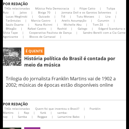
POR
REDAÇÃO
TAGs relacionadas
Música Pela Democracia
|
Filipe Catto
|
Tulipa
Ruiz
|
Jaloo
|
Bixiga 70
|
Jonnata Doll e os Garotos Solventes
|
Lucas Weglinski
|
Guizado
|
Tiê
|
Tutu Moraes
|
Lira
|
Tarântulas
|
Marcia Castro
|
Anelis Assumpção
|
Curumin
|
Saulo Duarte
|
Nana Rizinni
|
Michelle Abu
|
Tom Zé
|
BNegão
|
Rafael Castro
|
Rashid
|
Galego
|
Edgard Scandurra e
Silvia Tape
|
Cooperativa Paulista de Dança
|
Sandro Borelli com a Cia Carne
Agonizante
|
Blocos de Carnaval
|
É QUENTE
História política do Brasil é contada por
meio da música
Trilogia do jornalista Franklin Martins vai de 1902 a
2002; músicas de épocas estão disponíveis online
POR
REDAÇÃO
TAGs relacionadas
Quem foi que inventou o Brasil?
|
Franklin
Martins
|
Rap
|
funk
|
samba-
rap
|
Samba
|
Reggae
|
Lamartine Babo
|