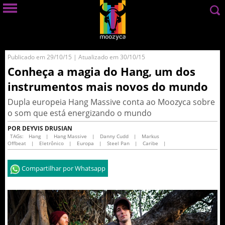
Publicado em 29/10/15 | Atualizado em 30/10/15
Conheça a magia do Hang, um dos
instrumentos mais novos do mundo
Dupla europeia Hang Massive conta ao Moozyca sobre
o som que está energizando o mundo
POR DEYVIS DRUSIAN
TAGs:
Hang
|
Hang Massive
|
Danny Cudd
|
Markus
Offbeat
|
Eletrônico
|
Europa
|
Steel Pan
|
Caribe
|
Compartilhar por Whatsapp