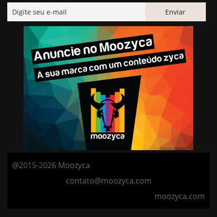
@2015-2026 Moozyca
contato@moozyca.com
moozyca.com