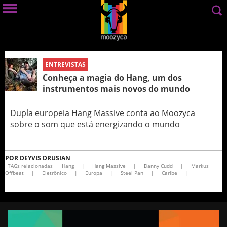
ENTREVISTAS
Conheça a magia do Hang, um dos
instrumentos mais novos do mundo
Dupla europeia Hang Massive conta ao Moozyca
sobre o som que está energizando o mundo
POR
DEYVIS DRUSIAN
TAGs relacionadas
Hang
|
Hang Massive
|
Danny Cudd
|
Markus
Offbeat
|
Eletrônico
|
Europa
|
Steel Pan
|
Caribe
|