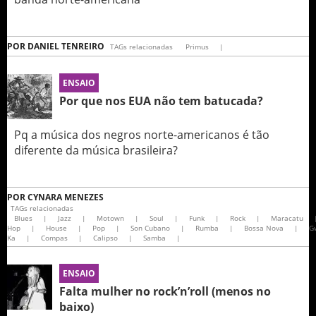
POR
DANIEL TENREIRO
TAGs relacionadas
Primus
|
ENSAIO
Por que nos EUA não tem batucada?
Pq a música dos negros norte-americanos é tão
diferente da música brasileira?
POR
CYNARA MENEZES
TAGs relacionadas
Blues
|
Jazz
|
Motown
|
Soul
|
Funk
|
Rock
|
Maracatu
Hop
|
House
|
Pop
|
Son Cubano
|
Rumba
|
Bossa Nova
|
G
Ka
|
Compas
|
Calipso
|
Samba
|
ENSAIO
Falta mulher no rock’n’roll (menos no
baixo)