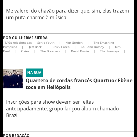
Me valerei do chavão para dizer que, sim, elas trazem
um puta charme à música
POR
GUILHERME SIERRA
TAGs relacionadas
Sonic Youth
|
Kim Gordon
|
The Smashing
Pumpkins
|
Jeff Beck
|
Chick Corea
|
Gail Ann Dorsey
|
Kim
Deal
|
Pixies
|
The Breeders
|
David Bowie
|
The Runways
|
NA RUA
Quarteto de cordas francês Quartuor Ebène
toca em Heliópolis
Inscrições para show devem ser feitas
antecipadamente; grupo lançou álbum chamado
Brazil
POR
REDAÇÃO