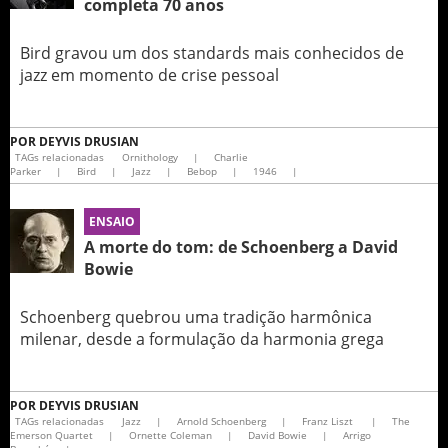
completa 70 anos
Bird gravou um dos standards mais conhecidos de
jazz em momento de crise pessoal
POR
DEYVIS DRUSIAN
TAGs relacionadas
Ornithology
|
Charlie
Parker
|
Bird
|
Jazz
|
Bebop
|
1946
|
ENSAIO
A morte do tom: de Schoenberg a David
Bowie
Schoenberg quebrou uma tradição harmônica
milenar, desde a formulação da harmonia grega
POR
DEYVIS DRUSIAN
TAGs relacionadas
Jazz
|
Arnold Schoenberg
|
Franz Liszt
|
The
Emerson Quartet
|
Ornette Coleman
|
David Bowie
|
Arrigo