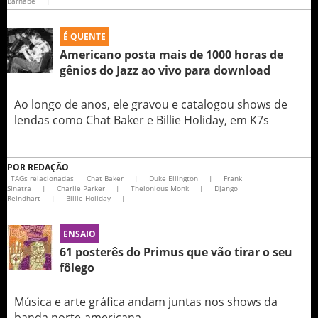
Barnabé
|
É QUENTE
Americano posta mais de 1000 horas de
gênios do Jazz ao vivo para download
Ao longo de anos, ele gravou e catalogou shows de
lendas como Chat Baker e Billie Holiday, em K7s
POR
REDAÇÃO
TAGs relacionadas
Chat Baker
|
Duke Ellington
|
Frank
Sinatra
|
Charlie Parker
|
Thelonious Monk
|
Django
Reindhart
|
Billie Holiday
|
ENSAIO
61 posterês do Primus que vão tirar o seu
fôlego
Música e arte gráfica andam juntas nos shows da
banda norte-americana