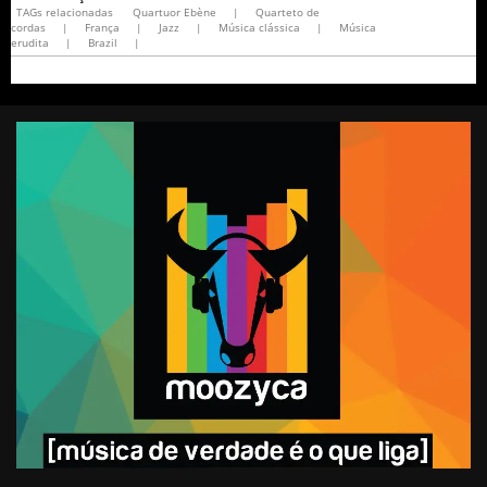
TAGs relacionadas
Quartuor Ebène
|
Quarteto de
cordas
|
França
|
Jazz
|
Música clássica
|
Música
erudita
|
Brazil
|