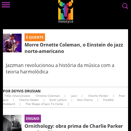
É QUENTE
Morre Ornette Coleman, o Einstein do jazz
norte-americano
Jazzman revolucionou a história da música com a
teoria harmolódica
POR
DEYVIS DRUSIAN
TAGs relacionadas
Ornette Coleman
|
jazz
|
Charlie Parker
|
Free
Jazz
|
Charlie Haden
|
Scott LaFaro
|
Don Cherry
|
Freddie
Hubbard
|
The Shape of Jazz To Come
|
ENSAIO
Ornithology: obra prima de Charlie Parker