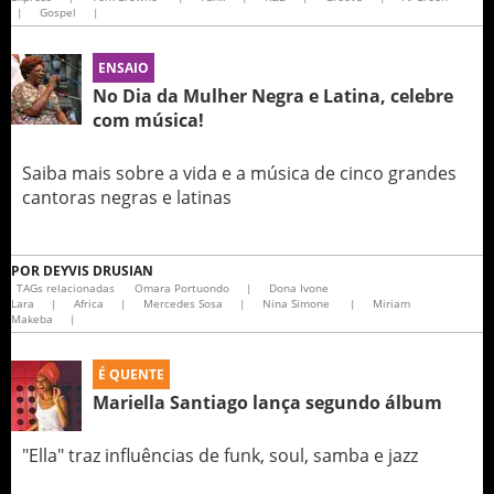
|
Gospel
|
ENSAIO
No Dia da Mulher Negra e Latina, celebre
com música!
Saiba mais sobre a vida e a música de cinco grandes
cantoras negras e latinas
POR
DEYVIS DRUSIAN
TAGs relacionadas
Omara Portuondo
|
Dona Ivone
Lara
|
Africa
|
Mercedes Sosa
|
Nina Simone
|
Miriam
Makeba
|
É QUENTE
Mariella Santiago lança segundo álbum
"Ella" traz influências de funk, soul, samba e jazz