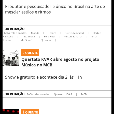
Produtor e pesquisador é único no Brasil na arte de
mesclar estilos e ritmos
POR
REDAÇÃO
TAGs relacionadas
Moodz
|
Tahira
|
Curtis Mayfield
|
Herbie
Hancock
|
Jazzanova
|
Fela Kuti
|
Milton Banana
|
Nina
Simone
|
Mr. Scruf
|
DJ brunó
|
É QUENTE
Quarteto KVAR abre agosto no projeto
Música no MCB
Show é gratuito e acontece dia 2, às 11h
POR
REDAÇÃO
TAGs relacionadas
Quarteto KVAR
|
MCB
|
É QUENTE