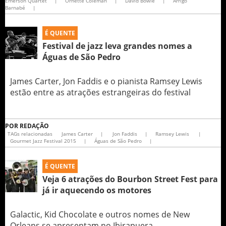
Emerson Quartet
|
Ornette Coleman
|
David Bowie
|
Arrigo
Barnabé
|
É QUENTE
Festival de jazz leva grandes nomes a
Águas de São Pedro
James Carter, Jon Faddis e o pianista Ramsey Lewis
estão entre as atrações estrangeiras do festival
POR
REDAÇÃO
TAGs relacionadas
James Carter
|
Jon Faddis
|
Ramsey Lewis
|
Gourmet Jazz Festival 2015
|
Águas de São Pedro
|
É QUENTE
Veja 6 atrações do Bourbon Street Fest para
já ir aquecendo os motores
Galactic, Kid Chocolate e outros nomes de New
Orleans se apresentam no Ibirapuera