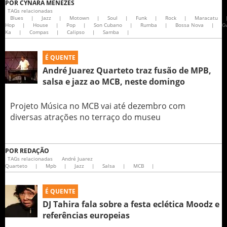
POR
CYNARA MENEZES
TAGs relacionadas
Blues
|
Jazz
|
Motown
|
Soul
|
Funk
|
Rock
|
Maracatu
Hop
|
House
|
Pop
|
Son Cubano
|
Rumba
|
Bossa Nova
|
G
Ka
|
Compas
|
Calipso
|
Samba
|
É QUENTE
André Juarez Quarteto traz fusão de MPB,
salsa e jazz ao MCB, neste domingo
Projeto Música no MCB vai até dezembro com
diversas atrações no terraço do museu
POR
REDAÇÃO
TAGs relacionadas
André Juarez
Quarteto
|
Mpb
|
Jazz
|
Salsa
|
MCB
|
É QUENTE
DJ Tahira fala sobre a festa eclética Moodz e
referências europeias