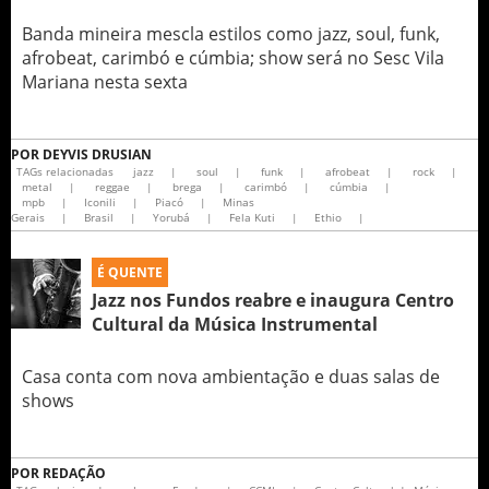
Banda mineira mescla estilos como jazz, soul, funk,
afrobeat, carimbó e cúmbia; show será no Sesc Vila
Mariana nesta sexta
POR
DEYVIS DRUSIAN
TAGs relacionadas
jazz
|
soul
|
funk
|
afrobeat
|
rock
|
metal
|
reggae
|
brega
|
carimbó
|
cúmbia
|
mpb
|
Iconili
|
Piacó
|
Minas
Gerais
|
Brasil
|
Yorubá
|
Fela Kuti
|
Ethio
|
É QUENTE
Jazz nos Fundos reabre e inaugura Centro
Cultural da Música Instrumental
Casa conta com nova ambientação e duas salas de
shows
POR
REDAÇÃO