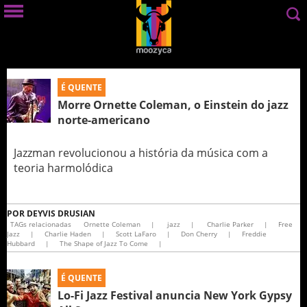
É QUENTE
Morre Ornette Coleman, o Einstein do jazz
norte-americano
Jazzman revolucionou a história da música com a
teoria harmolódica
POR
DEYVIS DRUSIAN
TAGs relacionadas
Ornette Coleman
|
jazz
|
Charlie Parker
|
Free
Jazz
|
Charlie Haden
|
Scott LaFaro
|
Don Cherry
|
Freddie
Hubbard
|
The Shape of Jazz To Come
|
É QUENTE
Lo-Fi Jazz Festival anuncia New York Gypsy