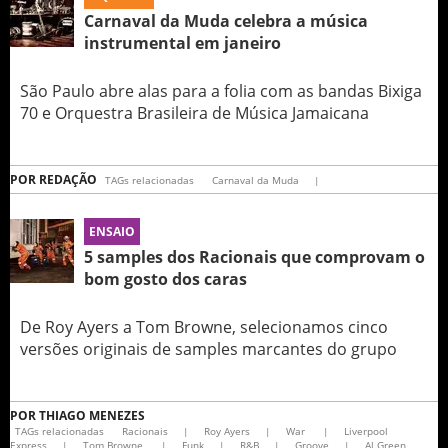
Carnaval da Muda celebra a música
instrumental em janeiro
São Paulo abre alas para a folia com as bandas Bixiga
70 e Orquestra Brasileira de Música Jamaicana
POR
REDAÇÃO
TAGs relacionadas
Carnaval da Muda
|
ENSAIO
5 samples dos Racionais que comprovam o
bom gosto dos caras
De Roy Ayers a Tom Browne, selecionamos cinco
versões originais de samples marcantes do grupo
POR
THIAGO MENEZES
TAGs relacionadas
Racionais
|
Roy Ayers
|
War
|
Liverpool
Express
|
Tom Browne
|
Funk
|
R&B
|
Groove
|
Al Green