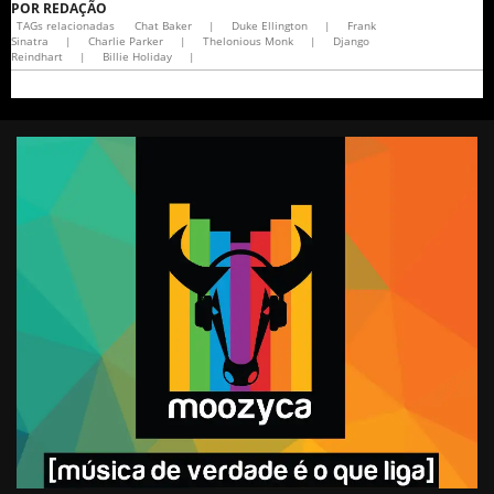
POR
REDAÇÃO
TAGs relacionadas
Chat Baker
|
Duke Ellington
|
Frank
Sinatra
|
Charlie Parker
|
Thelonious Monk
|
Django
Reindhart
|
Billie Holiday
|