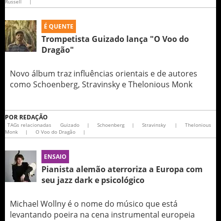
Russell
|
É QUENTE
Trompetista Guizado lança "O Voo do
Dragão"
Novo álbum traz influências orientais e de autores
como Schoenberg, Stravinsky e Thelonious Monk
POR
REDAÇÃO
TAGs relacionadas
Guizado
|
Schoenberg
|
Stravinsky
|
Thelonious
Monk
|
O Voo do Dragão
|
ENSAIO
Pianista alemão aterroriza a Europa com
seu jazz dark e psicológico
Michael Wollny é o nome do músico que está
levantando poeira na cena instrumental europeia