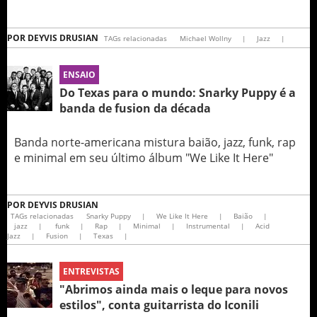
POR
DEYVIS DRUSIAN
TAGs relacionadas
Michael Wollny
|
Jazz
|
ENSAIO
Do Texas para o mundo: Snarky Puppy é a
banda de fusion da década
Banda norte-americana mistura baião, jazz, funk, rap
e minimal em seu último álbum "We Like It Here"
POR
DEYVIS DRUSIAN
TAGs relacionadas
Snarky Puppy
|
We Like It Here
|
Baião
|
jazz
|
funk
|
Rap
|
Minimal
|
Instrumental
|
Acid
Jazz
|
Fusion
|
Texas
|
ENTREVISTAS
"Abrimos ainda mais o leque para novos
estilos", conta guitarrista do Iconili