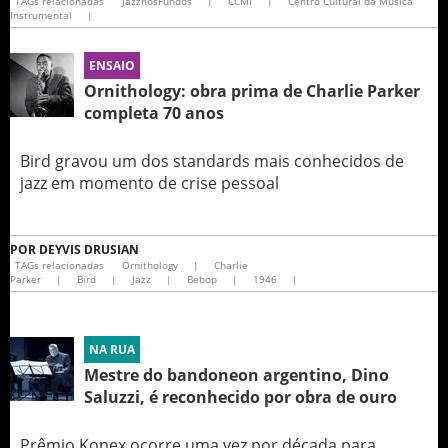
TAGs relacionadas
JazznosFundos
|
CCMI
|
Centro Cultural da Música
Instrumental
|
ENSAIO
Ornithology: obra prima de Charlie Parker
completa 70 anos
Bird gravou um dos standards mais conhecidos de
jazz em momento de crise pessoal
POR
DEYVIS DRUSIAN
TAGs relacionadas
Ornithology
|
Charlie
Parker
|
Bird
|
Jazz
|
Bebop
|
1946
|
NA RUA
Mestre do bandoneon argentino, Dino
Saluzzi, é reconhecido por obra de ouro
Prêmio Konex ocorre uma vez por década para