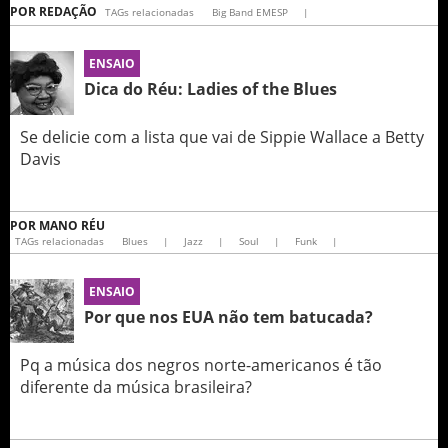
POR
REDAÇÃO
TAGs relacionadas
Big Band EMESP
|
ENSAIO
Dica do Réu: Ladies of the Blues
Se delicie com a lista que vai de Sippie Wallace a Betty
Davis
POR
MANO RÉU
TAGs relacionadas
Blues
|
Jazz
|
Soul
|
Funk
|
ENSAIO
Por que nos EUA não tem batucada?
Pq a música dos negros norte-americanos é tão
diferente da música brasileira?