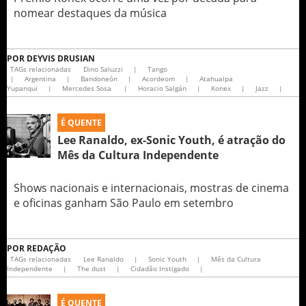
nomear destaques da música
POR
DEYVIS DRUSIAN
TAGs relacionadas
Dino Saluzzi
|
Tango
|
Argentina
|
Bandoneón
|
Acordeom
|
Atahualpa
Yupanqui
|
Mercedes Sosa
|
Horacio Salgán
|
Konex
|
Jazz
|
É QUENTE
Lee Ranaldo, ex-Sonic Youth, é atração do
Mês da Cultura Independente
Shows nacionais e internacionais, mostras de cinema
e oficinas ganham São Paulo em setembro
POR
REDAÇÃO
TAGs relacionadas
Lee Ranaldo
|
Sonic Youth
|
Mês da Cultura
Independente
|
The dust
|
Cidadão Instigado
|
É QUENTE