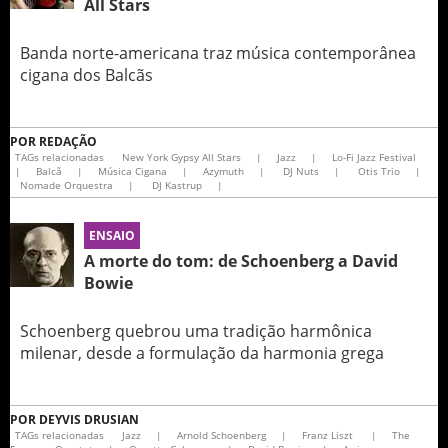
All Stars
Banda norte-americana traz música contemporânea
cigana dos Balcãs
POR
REDAÇÃO
TAGs relacionadas
New York Gypsy All Stars
|
Jazz
|
Lo-Fi Jazz Festival
|
Balcã
|
Música Cigana
|
Azymuth
|
DJ Nuts
|
Otis Trio
|
Nomade Orquestra
|
DJ Kastrup
|
ENSAIO
A morte do tom: de Schoenberg a David
Bowie
Schoenberg quebrou uma tradição harmônica
milenar, desde a formulação da harmonia grega
POR
DEYVIS DRUSIAN
TAGs relacionadas
Jazz
|
Arnold Schoenberg
|
Franz Liszt
|
The