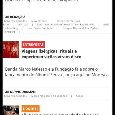
POR
REDAÇÃO
TAGs relacionadas
New Orleans
|
Orleans Street Jazz
Band
|
Galactic
|
Leon “Kid Chocolate” Brown & 504 Experience
|
Little
Freddie King
|
Lost Bayou Ramblers
|
Dwayne Dopsie & The Zydeco
Helraisers
|
ENTREVISTAS
Viagens lisérgicas, rituais e
experimentações viram disco
Banda Marco Nalesso e a Fundação fala sobre o
lançamento do álbum “Seuva”; ouça aqui no Moozyca
POR
DEYVIS DRUSIAN
TAGs relacionadas
Marco Nalesso e a Fundação
|
Seuva
|
É QUENTE