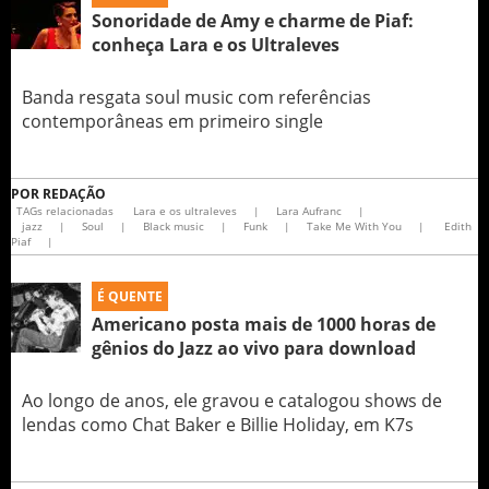
Sonoridade de Amy e charme de Piaf:
conheça Lara e os Ultraleves
Banda resgata soul music com referências
contemporâneas em primeiro single
POR
REDAÇÃO
TAGs relacionadas
Lara e os ultraleves
|
Lara Aufranc
|
jazz
|
Soul
|
Black music
|
Funk
|
Take Me With You
|
Edith
Piaf
|
É QUENTE
Americano posta mais de 1000 horas de
gênios do Jazz ao vivo para download
Ao longo de anos, ele gravou e catalogou shows de
lendas como Chat Baker e Billie Holiday, em K7s