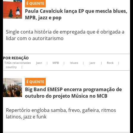
É QUENTE
Paula Cavalciuk lança EP que mescla blues,
MPB, jazz e pop
Single conta história de empregada que é obrigada a
lidar com o autoritarismo
POR
REDAÇÃO
TAGs relacionadas
Jazz
|
MPB
|
blues
|
jazz
|
Rock
|
country
|
É QUENTE
Big Band EMESP encerra programação de
outubro do projeto Música no MCB
Repertório engloba samba, frevo, gafieira, ritmos
latinos, jazz e funk