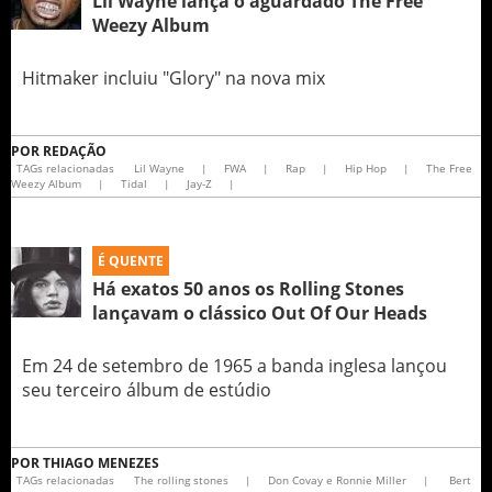
Lil Wayne lança o aguardado The Free
Weezy Album
Hitmaker incluiu "Glory" na nova mix
POR
REDAÇÃO
TAGs relacionadas
Lil Wayne
|
FWA
|
Rap
|
Hip Hop
|
The Free
Weezy Album
|
Tidal
|
Jay-Z
|
É QUENTE
Há exatos 50 anos os Rolling Stones
lançavam o clássico Out Of Our Heads
Em 24 de setembro de 1965 a banda inglesa lançou
seu terceiro álbum de estúdio
POR
THIAGO MENEZES
TAGs relacionadas
The rolling stones
|
Don Covay e Ronnie Miller
|
Bert