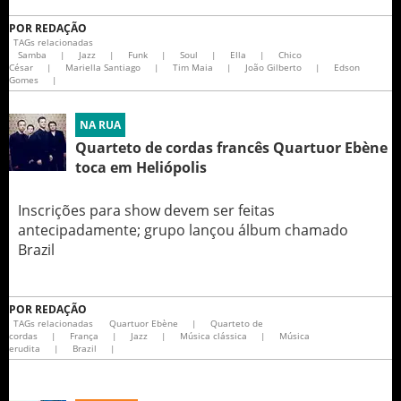
POR
REDAÇÃO
TAGs relacionadas
Samba
|
Jazz
|
Funk
|
Soul
|
Ella
|
Chico
César
|
Mariella Santiago
|
Tim Maia
|
João Gilberto
|
Edson
Gomes
|
NA RUA
Quarteto de cordas francês Quartuor Ebène
toca em Heliópolis
Inscrições para show devem ser feitas
antecipadamente; grupo lançou álbum chamado
Brazil
POR
REDAÇÃO
TAGs relacionadas
Quartuor Ebène
|
Quarteto de
cordas
|
França
|
Jazz
|
Música clássica
|
Música
erudita
|
Brazil
|