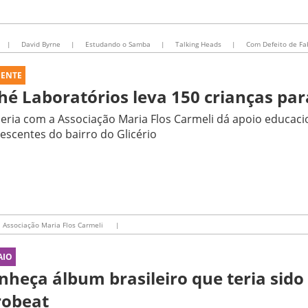
|
David Byrne
|
Estudando o Samba
|
Talking Heads
|
Com Defeito de Fa
UENTE
hé Laboratórios leva 150 crianças par
eria com a Associação Maria Flos Carmeli dá apoio educacio
escentes do bairro do Glicério
Associação Maria Flos Carmeli
|
AIO
nheça álbum brasileiro que teria sido
robeat