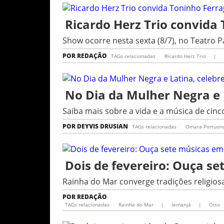
Ricardo Herz Trio convida 
Show ocorre nesta sexta (8/7), no Teatro 
POR
REDAÇÃO
TAGs relacionadas
Ricardo Herz Trio
|
No Dia da Mulher Negra e 
Saiba mais sobre a vida e a música de cinc
POR
DEYVIS DRUSIAN
TAGs relacionadas
Omara Portuon
Dois de fevereiro: Ouça 
Rainha do Mar converge tradições religiosa
POR
REDAÇÃO
TAGs relacionadas
Rainha do Mar
|
Iemanjá
|
Otto