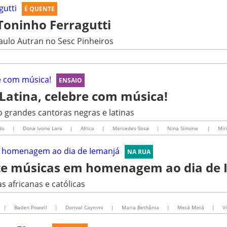
É QUENTE
Toninho Ferragutti
Paulo Autran no Sesc Pinheiros
ENSAIO
Latina, celebre com música!
o grandes cantoras negras e latinas
do
|
Dona Ivone Lara
|
Africa
|
Mercedes Sosa
|
Nina Simone
|
Mir
NA RUA
sete músicas em homenagem ao dia de
s africanas e católicas
|
Baden Powell
|
Dorival Caymmi
|
Maria Bethânia
|
Metá Metá
|
V