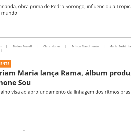
hnanda, obra prima de Pedro Sorongo, influenciou a Tropicá
o mundo
m
|
Baden Powell
|
Clara Nunes
|
Milton Nascimento
|
Maria Bethânia
|
UENTE
riam Maria lança Rama, álbum produ
mone Sou
alho visa ao aprofundamento da linhagem dos ritmos brasi