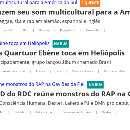
É QUENTE
zem seu som multicultural para a Am
reggae, ska e rap em alemão, espanhol e inglês
cumbia
|
Rap
|
Hip hop
|
Raggabund
|
Alemanha
|
NA RUA
s Quartuor Ebène toca em Heliópolis
tecipadamente; grupo lançou álbum chamado Brazil
uarteto de cordas
|
França
|
Jazz
|
Música clássica
|
Música erudita
NA RUA
D do RDC reúne monstros do RAP na G
 Consciência Humana, Dexter, Lakers e Pá e DMN pro debut
MN
|
Emicida
|
Lakers e pá
|
Consciência Humana
|
Dexter
|