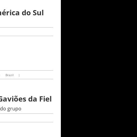
érica do Sul
|
Brazil
|
aviões da Fiel
 do grupo