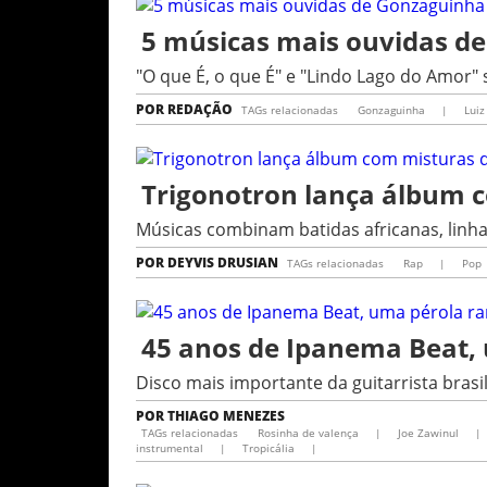
5 músicas mais ouvidas d
"O que É, o que É" e "Lindo Lago do Amor"
POR
REDAÇÃO
TAGs relacionadas
Gonzaguinha
|
Luiz
Trigonotron lança álbum c
Músicas combinam batidas africanas, linha
POR
DEYVIS DRUSIAN
TAGs relacionadas
Rap
|
Pop
45 anos de Ipanema Beat, 
Disco mais importante da guitarrista brasi
POR
THIAGO MENEZES
TAGs relacionadas
Rosinha de valença
|
Joe Zawinul
|
instrumental
|
Tropicália
|