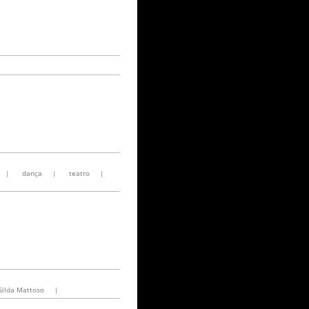
|
dança
|
teatro
|
Gilda Mattoso
|