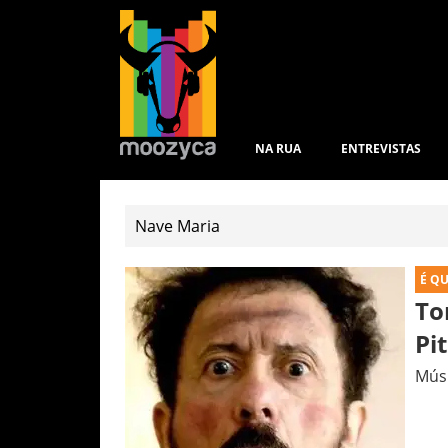
NA RUA
ENTREVISTAS
É Q
To
Pi
Músi