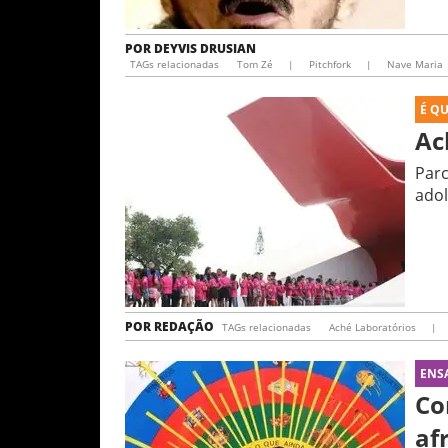
POR
DEYVIS DRUSIAN
TAGs relacionadas
Tom Zé
|
Pitchfork
|
Nave Maria
É Q
Ac
Parc
adol
POR
REDAÇÃO
TAGs relacionadas
Aché Laboratórios
|
ENS
Co
af