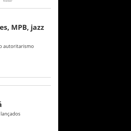
Kleber
es, MPB, jazz
o autoritarismo
á
s lançados