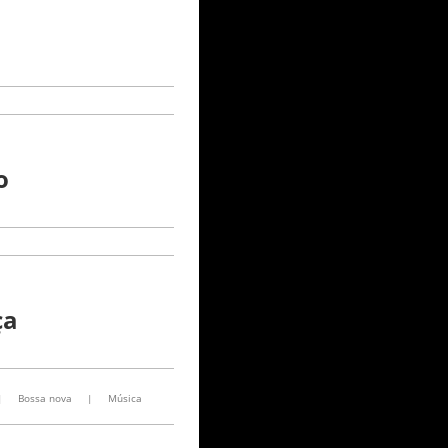
o
ça
|
Bossa nova
|
Música