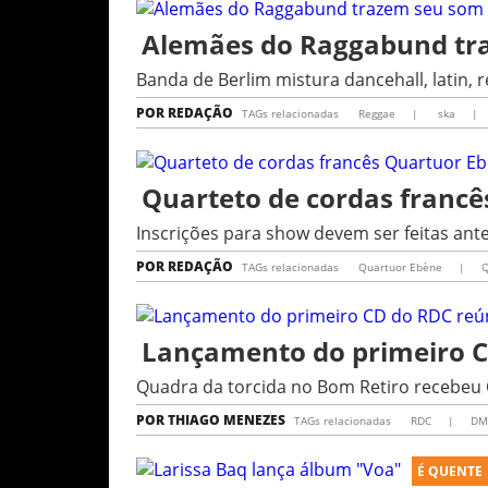
Alemães do Raggabund tra
Banda de Berlim mistura dancehall, latin, 
POR
REDAÇÃO
TAGs relacionadas
Reggae
|
ska
|
Quarteto de cordas francê
Inscrições para show devem ser feitas an
POR
REDAÇÃO
TAGs relacionadas
Quartuor Ebène
|
Q
Lançamento do primeiro C
Quadra da torcida no Bom Retiro recebeu
POR
THIAGO MENEZES
TAGs relacionadas
RDC
|
D
É QUENTE