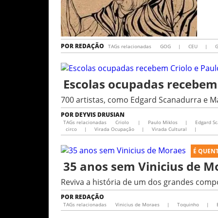
POR
REDAÇÃO
TAGs relacionadas
GOG
|
CEU
|
G
Escolas ocupadas recebem 
700 artistas, como Edgard Scanadurra e M
POR
DEYVIS DRUSIAN
TAGs relacionadas
Criolo
|
Paulo Miklos
|
Edgard S
circo
|
Virada Ocupação
|
Virada Cultural
|
É QUEN
35 anos sem Vinicius de M
Reviva a história de um dos grandes compo
POR
REDAÇÃO
TAGs relacionadas
Vinicius de Moraes
|
Toquinho
|