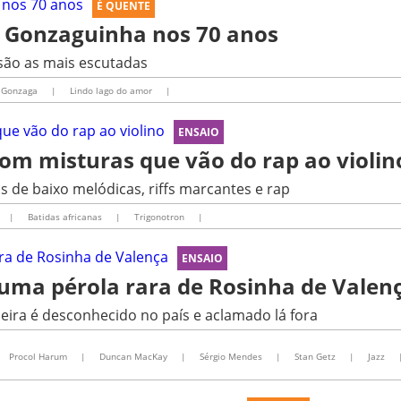
É QUENTE
e Gonzaguinha nos 70 anos
 são as mais escutadas
 Gonzaga
|
Lindo lago do amor
|
ENSAIO
om misturas que vão do rap ao violin
s de baixo melódicas, riffs marcantes e rap
|
Batidas africanas
|
Trigonotron
|
ENSAIO
uma pérola rara de Rosinha de Valen
leira é desconhecido no país e aclamado lá fora
Procol Harum
|
Duncan MacKay
|
Sérgio Mendes
|
Stan Getz
|
Jazz