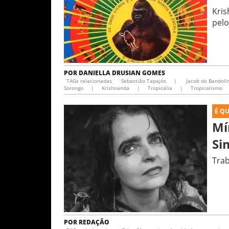
Kris
pel
POR
DANIELLA DRUSIAN GOMES
TAGs relacionadas
Sebastião Tapajós
|
Jacob do Bandoli
Sorongo
|
Krishnanda
|
Tropicália
|
Tropicalismo
É Q
Mí
Si
Trab
POR
REDAÇÃO