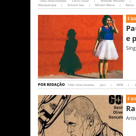
TAGs relacionadas
Chico César
|
Arnaldo Antunes
|
Albuquerque
|
Simone Sou
|
Míriam Maria
|
Rama
É Q
Pa
e 
Sing
POR
REDAÇÃO
TAGs relacionadas
Jazz
|
MPB
|
b
É Q
Ra
Arti