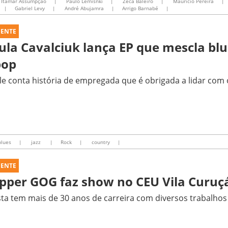
Itamar Assumpção
|
Paulo Lemisnki
|
Zeca Baleiro
|
Mauricio Pereira
|
|
Gabriel Levy
|
André Abujamra
|
Arrigo Barnabé
|
UENTE
ula Cavalciuk lança EP que mescla blu
pop
le conta história de empregada que é obrigada a lidar com 
lues
|
jazz
|
Rock
|
country
|
UENTE
pper GOG faz show no CEU Vila Curuç
sta tem mais de 30 anos de carreira com diversos trabalho