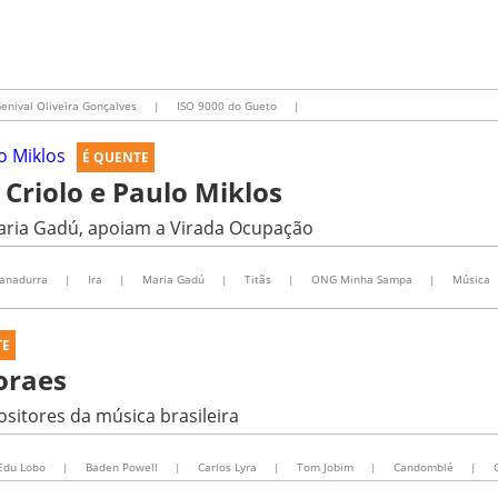
enival Oliveira Gonçalves
|
ISO 9000 do Gueto
|
É QUENTE
Criolo e Paulo Miklos
aria Gadú, apoiam a Virada Ocupação
canadurra
|
Ira
|
Maria Gadú
|
Titãs
|
ONG Minha Sampa
|
Música
TE
oraes
sitores da música brasileira
Edu Lobo
|
Baden Powell
|
Carlos Lyra
|
Tom Jobim
|
Candomblé
|