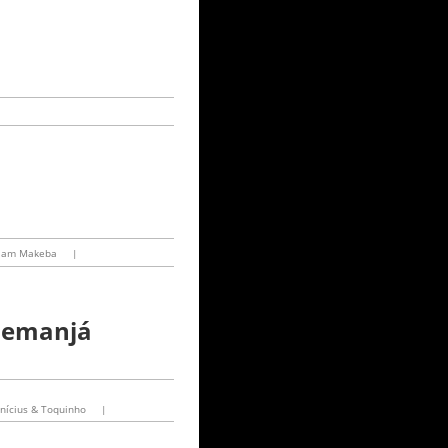
iam Makeba
|
 Iemanjá
inícius & Toquinho
|