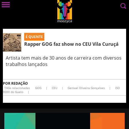
É QUENTE
Rapper GOG faz show no CEU Vila Curuçá
Artista tem mais de 30 anos de carreira com diversos
trabalhos lançados
POR
REDAÇÃO
TAGs relacionadas
GOG
|
CEU
|
Genival Oliveira Gonçalves
|
ISO
9000 do Gueto
|