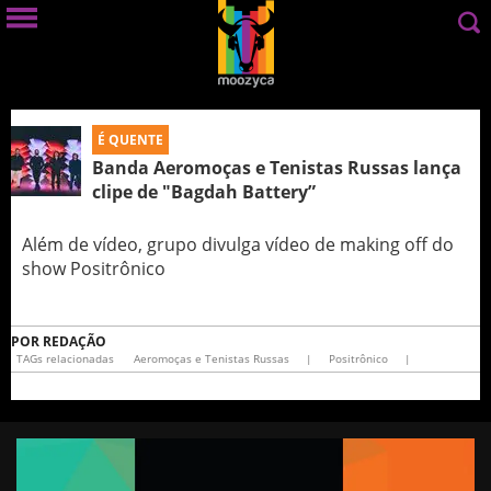
É QUENTE
Banda Aeromoças e Tenistas Russas lança
clipe de "Bagdah Battery”
Além de vídeo, grupo divulga vídeo de making off do
show Positrônico
POR
REDAÇÃO
TAGs relacionadas
Aeromoças e Tenistas Russas
|
Positrônico
|